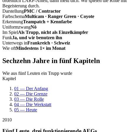
ordentlich LARP-Anteil, dann meld dich. Wir spielen die Rolle mit
Begeisterung durch.
Darstellung
PMC / Contractor
Farbschema
Multicam · Ranger Green · Coyote
Erkennung
Teampatch + Kennfarbe
Uniformzwang
Nö
Im Spiel
Als Trupp, nicht als Einzelkämpfer
Funk
Ja, und wir benutzen ihn
Unterwegs in
Frankreich · Schweiz
Wie oft
Mindestens 1× im Monat
Sechzehn Jahre in fünf Kapiteln
Wie aus fünf Leuten ein Trupp wurde
Kapitel
01 — Der Anfang
02 — Die Grenze
03 — Die Rolle
04 — Die Werkstatt
05 — Heute
2010
Fünf Leute, drei funktionierende AEGs