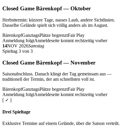
Closed Game Bärenkopf — Oktober
Herbsttermin: kürzere Tage, nasses Laub, andere Sichtlinien.
Dasselbe Gelände spielt sich völlig anders als im August.
Bärenkopf
Ganztags
Plätze begrenzt
Fair Play
Anmeldung folgt
Anmeldeseite kommt rechtzeitig vorher
14
NOV 2026
Samstag
Spieltag 3 von 3
Closed Game Bärenkopf — November
Saisonabschluss. Danach klingt der Tag gemeinsam aus —
traditionell der Termin, der am schnellsten voll ist.
Bärenkopf
Ganztags
Plätze begrenzt
Fair Play
Anmeldung folgt
Anmeldeseite kommt rechtzeitig vorher
[ ✓ ]
Drei Spieltage
Exklusive Termine auf einem Gelände, über die Saison verteilt.