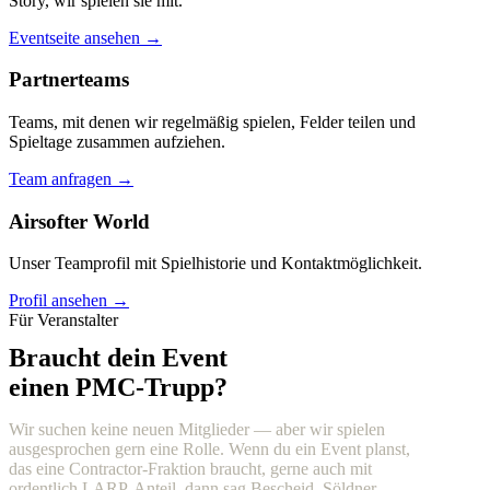
Story, wir spielen sie mit.
Eventseite ansehen →
Partnerteams
Teams, mit denen wir regelmäßig spielen, Felder teilen und
Spieltage zusammen aufziehen.
Team anfragen →
Airsofter World
Unser Teamprofil mit Spielhistorie und Kontaktmöglichkeit.
Profil ansehen →
Für Veranstalter
Braucht dein Event
einen PMC-Trupp?
Wir suchen keine neuen Mitglieder — aber wir spielen
ausgesprochen gern eine Rolle. Wenn du ein Event planst,
das eine Contractor-Fraktion braucht, gerne auch mit
ordentlich LARP-Anteil, dann sag Bescheid. Söldner,