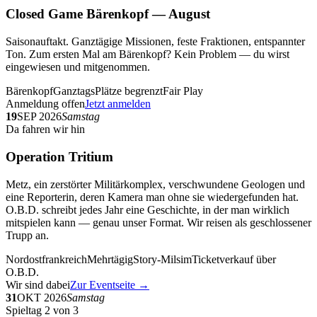
Closed Game Bärenkopf — August
Saisonauftakt. Ganztägige Missionen, feste Fraktionen, entspannter
Ton. Zum ersten Mal am Bärenkopf? Kein Problem — du wirst
eingewiesen und mitgenommen.
Bärenkopf
Ganztags
Plätze begrenzt
Fair Play
Anmeldung offen
Jetzt anmelden
19
SEP 2026
Samstag
Da fahren wir hin
Operation Tritium
Metz, ein zerstörter Militärkomplex, verschwundene Geologen und
eine Reporterin, deren Kamera man ohne sie wiedergefunden hat.
O.B.D. schreibt jedes Jahr eine Geschichte, in der man wirklich
mitspielen kann — genau unser Format. Wir reisen als geschlossener
Trupp an.
Nordostfrankreich
Mehrtägig
Story-Milsim
Ticketverkauf über
O.B.D.
Wir sind dabei
Zur Eventseite →
31
OKT 2026
Samstag
Spieltag 2 von 3