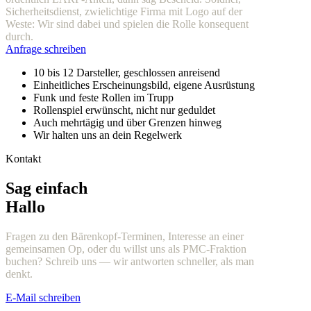
Sicherheitsdienst, zwielichtige Firma mit Logo auf der
Weste: Wir sind dabei und spielen die Rolle konsequent
durch.
Anfrage schreiben
10 bis 12 Darsteller, geschlossen anreisend
Einheitliches Erscheinungsbild, eigene Ausrüstung
Funk und feste Rollen im Trupp
Rollenspiel erwünscht, nicht nur geduldet
Auch mehrtägig und über Grenzen hinweg
Wir halten uns an dein Regelwerk
Kontakt
Sag einfach
Hallo
Fragen zu den Bärenkopf-Terminen, Interesse an einer
gemeinsamen Op, oder du willst uns als PMC-Fraktion
buchen? Schreib uns — wir antworten schneller, als man
denkt.
E-Mail schreiben