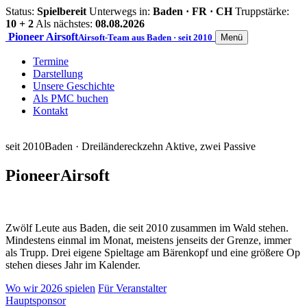
Status:
Spielbereit
Unterwegs in:
Baden · FR · CH
Truppstärke:
10 + 2
Als nächstes:
08.08.2026
Pioneer
Airsoft
Airsoft-Team aus Baden · seit 2010
Menü
Termine
Darstellung
Unsere Geschichte
Als PMC buchen
Kontakt
seit 2010
Baden · Dreiländereck
zehn Aktive, zwei Passive
Pioneer
Airsoft
Zwölf Leute aus Baden, die seit 2010 zusammen im Wald stehen.
Mindestens einmal im Monat, meistens jenseits der Grenze, immer
als Trupp. Drei eigene Spieltage am Bärenkopf und eine größere Op
stehen dieses Jahr im Kalender.
Wo wir 2026 spielen
Für Veranstalter
Hauptsponsor