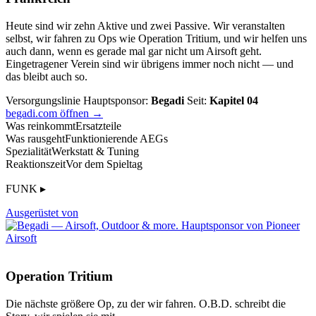
Heute sind wir zehn Aktive und zwei Passive. Wir veranstalten
selbst, wir fahren zu Ops wie Operation Tritium, und wir helfen uns
auch dann, wenn es gerade mal gar nicht um Airsoft geht.
Eingetragener Verein sind wir übrigens immer noch nicht — und
das bleibt auch so.
Versorgungslinie
Hauptsponsor:
Begadi
Seit:
Kapitel 04
begadi.com öffnen →
Was reinkommt
Ersatzteile
Was rausgeht
Funktionierende AEGs
Spezialität
Werkstatt & Tuning
Reaktionszeit
Vor dem Spieltag
FUNK ▸
Ausgerüstet von
Operation Tritium
Die nächste größere Op, zu der wir fahren. O.B.D. schreibt die