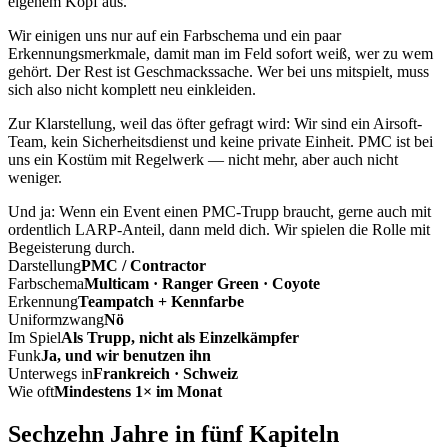
eigenem Kopf aus.
Wir einigen uns nur auf ein Farbschema und ein paar
Erkennungsmerkmale, damit man im Feld sofort weiß, wer zu wem
gehört. Der Rest ist Geschmackssache. Wer bei uns mitspielt, muss
sich also nicht komplett neu einkleiden.
Zur Klarstellung, weil das öfter gefragt wird: Wir sind ein Airsoft-
Team, kein Sicherheitsdienst und keine private Einheit. PMC ist bei
uns ein Kostüm mit Regelwerk — nicht mehr, aber auch nicht
weniger.
Und ja: Wenn ein Event einen PMC-Trupp braucht, gerne auch mit
ordentlich LARP-Anteil, dann meld dich. Wir spielen die Rolle mit
Begeisterung durch.
Darstellung
PMC / Contractor
Farbschema
Multicam · Ranger Green · Coyote
Erkennung
Teampatch + Kennfarbe
Uniformzwang
Nö
Im Spiel
Als Trupp, nicht als Einzelkämpfer
Funk
Ja, und wir benutzen ihn
Unterwegs in
Frankreich · Schweiz
Wie oft
Mindestens 1× im Monat
Sechzehn Jahre in fünf Kapiteln