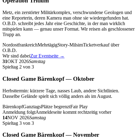
Operation Tritium
Metz, ein zerstörter Militärkomplex, verschwundene Geologen und
eine Reporterin, deren Kamera man ohne sie wiedergefunden hat.
O.B.D. schreibt jedes Jahr eine Geschichte, in der man wirklich
mitspielen kann — genau unser Format. Wir reisen als geschlossener
Trupp an.
Nordostfrankreich
Mehrtägig
Story-Milsim
Ticketverkauf über
O.B.D.
Wir sind dabei
Zur Eventseite →
31
OKT 2026
Samstag
Spieltag 2 von 3
Closed Game Bärenkopf — Oktober
Herbsttermin: kürzere Tage, nasses Laub, andere Sichtlinien.
Dasselbe Gelände spielt sich völlig anders als im August.
Bärenkopf
Ganztags
Plätze begrenzt
Fair Play
Anmeldung folgt
Anmeldeseite kommt rechtzeitig vorher
14
NOV 2026
Samstag
Spieltag 3 von 3
Closed Game Bärenkopf — November