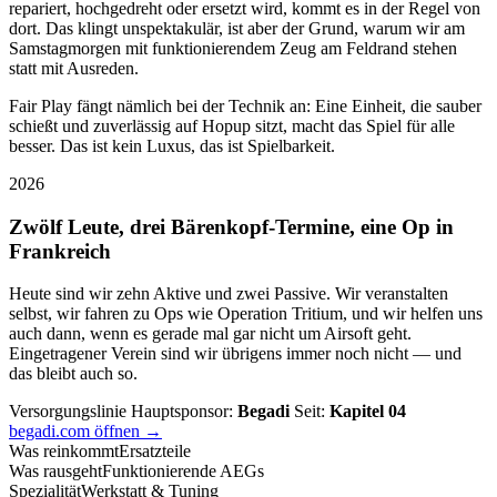
repariert, hochgedreht oder ersetzt wird, kommt es in der Regel von
dort. Das klingt unspektakulär, ist aber der Grund, warum wir am
Samstagmorgen mit funktionierendem Zeug am Feldrand stehen
statt mit Ausreden.
Fair Play fängt nämlich bei der Technik an: Eine Einheit, die sauber
schießt und zuverlässig auf Hopup sitzt, macht das Spiel für alle
besser. Das ist kein Luxus, das ist Spielbarkeit.
2026
Zwölf Leute, drei Bärenkopf-Termine, eine Op in
Frankreich
Heute sind wir zehn Aktive und zwei Passive. Wir veranstalten
selbst, wir fahren zu Ops wie Operation Tritium, und wir helfen uns
auch dann, wenn es gerade mal gar nicht um Airsoft geht.
Eingetragener Verein sind wir übrigens immer noch nicht — und
das bleibt auch so.
Versorgungslinie
Hauptsponsor:
Begadi
Seit:
Kapitel 04
begadi.com öffnen →
Was reinkommt
Ersatzteile
Was rausgeht
Funktionierende AEGs
Spezialität
Werkstatt & Tuning