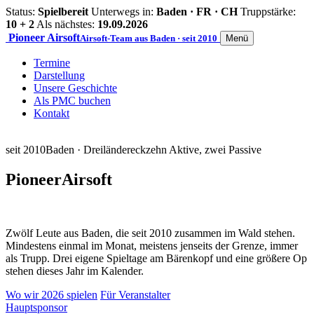
Status:
Spielbereit
Unterwegs in:
Baden · FR · CH
Truppstärke:
10 + 2
Als nächstes:
19.09.2026
Pioneer
Airsoft
Airsoft-Team aus Baden · seit 2010
Menü
Termine
Darstellung
Unsere Geschichte
Als PMC buchen
Kontakt
seit 2010
Baden · Dreiländereck
zehn Aktive, zwei Passive
Pioneer
Airsoft
Zwölf Leute aus Baden, die seit 2010 zusammen im Wald stehen.
Mindestens einmal im Monat, meistens jenseits der Grenze, immer
als Trupp. Drei eigene Spieltage am Bärenkopf und eine größere Op
stehen dieses Jahr im Kalender.
Wo wir 2026 spielen
Für Veranstalter
Hauptsponsor