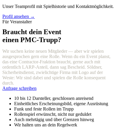
Unser Teamprofil mit Spielhistorie und Kontaktmöglichkeit.
Profil ansehen →
Für Veranstalter
Braucht dein Event
einen PMC-Trupp?
Wir suchen keine neuen Mitglieder — aber wir spielen
ausgesprochen gern eine Rolle. Wenn du ein Event planst,
das eine Contractor-Fraktion braucht, gerne auch mit
ordentlich LARP-Anteil, dann sag Bescheid. Söldner,
Sicherheitsdienst, zwielichtige Firma mit Logo auf der
Weste: Wir sind dabei und spielen die Rolle konsequent
durch.
Anfrage schreiben
10 bis 12 Darsteller, geschlossen anreisend
Einheitliches Erscheinungsbild, eigene Ausrüstung
Funk und feste Rollen im Trupp
Rollenspiel erwünscht, nicht nur geduldet
Auch mehrtägig und über Grenzen hinweg
Wir halten uns an dein Regelwerk