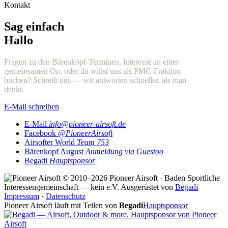
Kontakt
Sag einfach
Hallo
Fragen zu den Bärenkopf-Terminen, Interesse an einer
gemeinsamen Op, oder du willst uns als PMC-Fraktion
buchen? Schreib uns — wir antworten schneller, als man
denkt.
E-Mail schreiben
E-Mail
info@pioneer-airsoft.de
Facebook
@PioneerAirsoft
Airsofter World
Team 753
Bärenkopf August
Anmeldung via Guestoo
Begadi
Hauptsponsor
© 2010–2026 Pioneer Airsoft · Baden
Sportliche
Interessengemeinschaft — kein e.V.
Ausgerüstet von
Begadi
Impressum
·
Datenschutz
Pioneer Airsoft läuft mit Teilen von
Begadi
Hauptsponsor