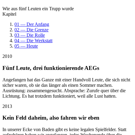
Wie aus fünf Leuten ein Trupp wurde
Kapitel
01 — Der Anfang
02 — Die Grenze
03 — Die Rolle
04 — Die Werkstatt
05 — Heute
2010
Fünf Leute, drei funktionierende AEGs
Angefangen hat das Ganze mit einer Handvoll Leute, die sich nicht
sicher waren, ob sie das länger als einen Sommer machen.
Ausrüstung: zusammengesucht. Absprache: Zurufe quer über die
Lichtung. Es hat trotzdem funktioniert, weil alle Lust hatten.
2013
Kein Feld daheim, also fahren wir eben
In unserer Ecke von Baden gibt es keine legalen Spielfelder. Statt
aufzuhören haben wir angefangen, jedes Wochenende über die