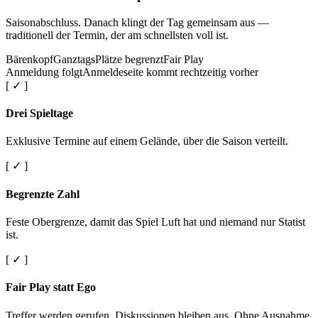
Saisonabschluss. Danach klingt der Tag gemeinsam aus —
traditionell der Termin, der am schnellsten voll ist.
Bärenkopf
Ganztags
Plätze begrenzt
Fair Play
Anmeldung folgt
Anmeldeseite kommt rechtzeitig vorher
[ ✓ ]
Drei Spieltage
Exklusive Termine auf einem Gelände, über die Saison verteilt.
[ ✓ ]
Begrenzte Zahl
Feste Obergrenze, damit das Spiel Luft hat und niemand nur Statist
ist.
[ ✓ ]
Fair Play statt Ego
Treffer werden gerufen. Diskussionen bleiben aus. Ohne Ausnahme.