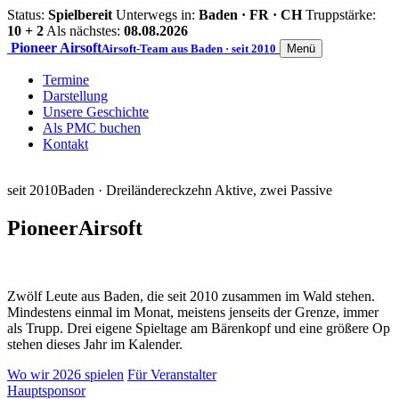
Status:
Spielbereit
Unterwegs in:
Baden · FR · CH
Truppstärke:
10 + 2
Als nächstes:
08.08.2026
Pioneer
Airsoft
Airsoft-Team aus Baden · seit 2010
Menü
Termine
Darstellung
Unsere Geschichte
Als PMC buchen
Kontakt
seit 2010
Baden · Dreiländereck
zehn Aktive, zwei Passive
Pioneer
Airsoft
Zwölf Leute aus Baden, die seit 2010 zusammen im Wald stehen.
Mindestens einmal im Monat, meistens jenseits der Grenze, immer
als Trupp. Drei eigene Spieltage am Bärenkopf und eine größere Op
stehen dieses Jahr im Kalender.
Wo wir 2026 spielen
Für Veranstalter
Hauptsponsor