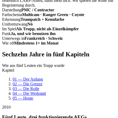
ordentlich LARP-Anteil, dann meld dich. Wir spielen die Rolle mit
Begeisterung durch.
Darstellung
PMC / Contractor
Farbschema
Multicam · Ranger Green · Coyote
Erkennung
Teampatch + Kennfarbe
Uniformzwang
Nö
Im Spiel
Als Trupp, nicht als Einzelkämpfer
Funk
Ja, und wir benutzen ihn
Unterwegs in
Frankreich · Schweiz
Wie oft
Mindestens 1× im Monat
Sechzehn Jahre in fünf Kapiteln
Wie aus fünf Leuten ein Trupp wurde
Kapitel
01 — Der Anfang
02 — Die Grenze
03 — Die Rolle
04 — Die Werkstatt
05 — Heute
2010
Fünf Leute, drei funktionierende AEGs