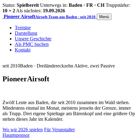
Status:
Spielbereit
Unterwegs in:
Baden · FR · CH
Truppstärke:
10 + 2
Als nächstes:
19.09.2026
Pioneer
Airsoft
Airsoft-Team aus Baden · seit 2010
Menü
Termine
Darstellung
Unsere Geschichte
Als PMC buchen
Kontakt
seit 2010
Baden · Dreiländereck
zehn Aktive, zwei Passive
Pioneer
Airsoft
Zwölf Leute aus Baden, die seit 2010 zusammen im Wald stehen.
Mindestens einmal im Monat, meistens jenseits der Grenze, immer
als Trupp. Drei eigene Spieltage am Bärenkopf und eine größere Op
stehen dieses Jahr im Kalender.
Wo wir 2026 spielen
Für Veranstalter
Hauptsponsor