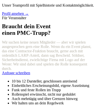
Unser Teamprofil mit Spielhistorie und Kontaktmöglichkeit.
Profil ansehen →
Für Veranstalter
Braucht dein Event
einen PMC-Trupp?
Wir suchen keine neuen Mitglieder — aber wir spielen
ausgesprochen gern eine Rolle. Wenn du ein Event planst,
das eine Contractor-Fraktion braucht, gerne auch mit
ordentlich LARP-Anteil, dann sag Bescheid. Söldner,
Sicherheitsdienst, zwielichtige Firma mit Logo auf der
Weste: Wir sind dabei und spielen die Rolle konsequent
durch.
Anfrage schreiben
10 bis 12 Darsteller, geschlossen anreisend
Einheitliches Erscheinungsbild, eigene Ausrüstung
Funk und feste Rollen im Trupp
Rollenspiel erwünscht, nicht nur geduldet
Auch mehrtägig und über Grenzen hinweg
Wir halten uns an dein Regelwerk