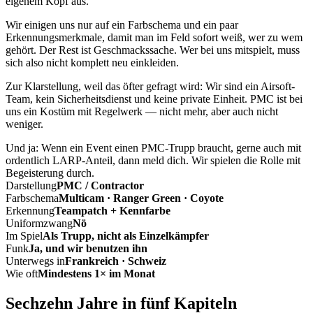
eigenem Kopf aus.
Wir einigen uns nur auf ein Farbschema und ein paar
Erkennungsmerkmale, damit man im Feld sofort weiß, wer zu wem
gehört. Der Rest ist Geschmackssache. Wer bei uns mitspielt, muss
sich also nicht komplett neu einkleiden.
Zur Klarstellung, weil das öfter gefragt wird: Wir sind ein Airsoft-
Team, kein Sicherheitsdienst und keine private Einheit. PMC ist bei
uns ein Kostüm mit Regelwerk — nicht mehr, aber auch nicht
weniger.
Und ja: Wenn ein Event einen PMC-Trupp braucht, gerne auch mit
ordentlich LARP-Anteil, dann meld dich. Wir spielen die Rolle mit
Begeisterung durch.
Darstellung
PMC / Contractor
Farbschema
Multicam · Ranger Green · Coyote
Erkennung
Teampatch + Kennfarbe
Uniformzwang
Nö
Im Spiel
Als Trupp, nicht als Einzelkämpfer
Funk
Ja, und wir benutzen ihn
Unterwegs in
Frankreich · Schweiz
Wie oft
Mindestens 1× im Monat
Sechzehn Jahre in fünf Kapiteln