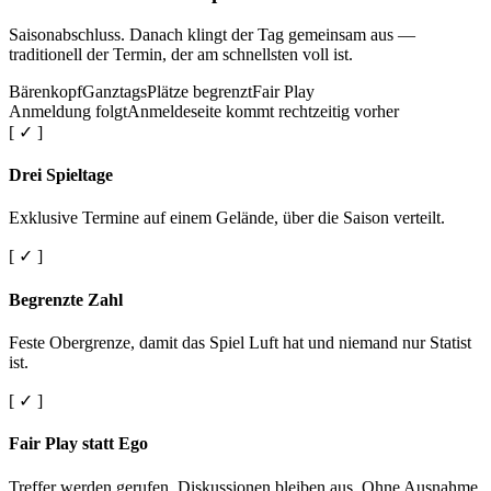
Saisonabschluss. Danach klingt der Tag gemeinsam aus —
traditionell der Termin, der am schnellsten voll ist.
Bärenkopf
Ganztags
Plätze begrenzt
Fair Play
Anmeldung folgt
Anmeldeseite kommt rechtzeitig vorher
[ ✓ ]
Drei Spieltage
Exklusive Termine auf einem Gelände, über die Saison verteilt.
[ ✓ ]
Begrenzte Zahl
Feste Obergrenze, damit das Spiel Luft hat und niemand nur Statist
ist.
[ ✓ ]
Fair Play statt Ego
Treffer werden gerufen. Diskussionen bleiben aus. Ohne Ausnahme.