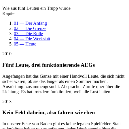
Wie aus fünf Leuten ein Trupp wurde
Kapitel
01 — Der Anfang
02 — Die Grenze
03 — Die Rolle
04 — Die Werkstatt
05 — Heute
2010
Fünf Leute, drei funktionierende AEGs
Angefangen hat das Ganze mit einer Handvoll Leute, die sich nicht
sicher waren, ob sie das länger als einen Sommer machen.
Ausrüstung: zusammengesucht. Absprache: Zurufe quer über die
Lichtung. Es hat trotzdem funktioniert, weil alle Lust hatten.
2013
Kein Feld daheim, also fahren wir eben
In unserer Ecke von Baden gibt es keine legalen Spielfelder. Statt
aufzuhören haben wir angefangen, jedes Wochenende über die