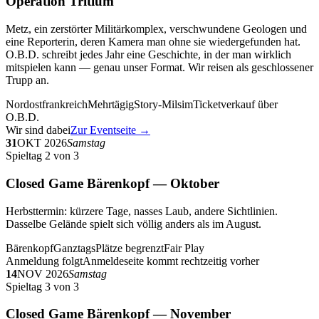
Operation Tritium
Metz, ein zerstörter Militärkomplex, verschwundene Geologen und
eine Reporterin, deren Kamera man ohne sie wiedergefunden hat.
O.B.D. schreibt jedes Jahr eine Geschichte, in der man wirklich
mitspielen kann — genau unser Format. Wir reisen als geschlossener
Trupp an.
Nordostfrankreich
Mehrtägig
Story-Milsim
Ticketverkauf über
O.B.D.
Wir sind dabei
Zur Eventseite →
31
OKT 2026
Samstag
Spieltag 2 von 3
Closed Game Bärenkopf — Oktober
Herbsttermin: kürzere Tage, nasses Laub, andere Sichtlinien.
Dasselbe Gelände spielt sich völlig anders als im August.
Bärenkopf
Ganztags
Plätze begrenzt
Fair Play
Anmeldung folgt
Anmeldeseite kommt rechtzeitig vorher
14
NOV 2026
Samstag
Spieltag 3 von 3
Closed Game Bärenkopf — November