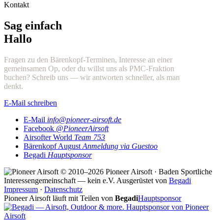
Kontakt
Sag einfach
Hallo
Fragen zu den Bärenkopf-Terminen, Interesse an einer
gemeinsamen Op, oder du willst uns als PMC-Fraktion
buchen? Schreib uns — wir antworten schneller, als man
denkt.
E-Mail schreiben
E-Mail
info@pioneer-airsoft.de
Facebook
@PioneerAirsoft
Airsofter World
Team 753
Bärenkopf August
Anmeldung via Guestoo
Begadi
Hauptsponsor
© 2010–2026 Pioneer Airsoft · Baden
Sportliche
Interessengemeinschaft — kein e.V.
Ausgerüstet von
Begadi
Impressum
·
Datenschutz
Pioneer Airsoft läuft mit Teilen von
Begadi
Hauptsponsor