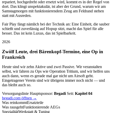
repariert, hochgedreht oder ersetzt wird, kommt es in der Regel von
dort. Das klingt unspektakulär, ist aber der Grund, warum wir am
Samstagmorgen mit funktionierendem Zeug am Feldrand stehen
statt mit Ausreden.
Fair Play fängt nämlich bei der Technik an: Eine Einheit, die sauber
schießt und zuverlässig auf Hopup sitzt, macht das Spiel für alle
besser. Das ist kein Luxus, das ist Spielbarkeit.
2026
Zwölf Leute, drei Bärenkopf-Termine, eine Op in
Frankreich
Heute sind wir zehn Aktive und zwei Passive. Wir veranstalten
selbst, wir fahren zu Ops wie Operation Tritium, und wir helfen uns
auch dann, wenn es gerade mal gar nicht um Airsoft geht.
Eingetragener Verein sind wir übrigens immer noch nicht — und
das bleibt auch so.
Versorgungslinie
Hauptsponsor:
Begadi
Seit:
Kapitel 04
begadi.com öffnen →
Was reinkommt
Ersatzteile
Was rausgeht
Funktionierende AEGs
Spezialität
Werkstatt & Tuning