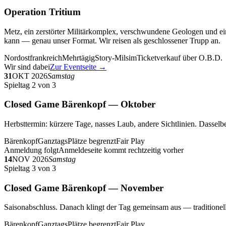
Operation Tritium
Metz, ein zerstörter Militärkomplex, verschwundene Geologen und ein
kann — genau unser Format. Wir reisen als geschlossener Trupp an.
Nordostfrankreich
Mehrtägig
Story-Milsim
Ticketverkauf über O.B.D.
Wir sind dabei
Zur Eventseite →
31
OKT 2026
Samstag
Spieltag 2 von 3
Closed Game Bärenkopf — Oktober
Herbsttermin: kürzere Tage, nasses Laub, andere Sichtlinien. Dasselbe
Bärenkopf
Ganztags
Plätze begrenzt
Fair Play
Anmeldung folgt
Anmeldeseite kommt rechtzeitig vorher
14
NOV 2026
Samstag
Spieltag 3 von 3
Closed Game Bärenkopf — November
Saisonabschluss. Danach klingt der Tag gemeinsam aus — traditionell 
Bärenkopf
Ganztags
Plätze begrenzt
Fair Play