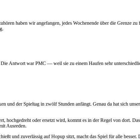
 aufzuhören haben wir angefangen, jedes Wochenende über die Grenze z
g.
? Die Antwort war PMC — weil sie zu einem Haufen sehr unterschiedlic
ken und der Spieltag in zwölf Stunden anfängt. Genau da hat sich uns
t, hochgedreht oder ersetzt wird, kommt es in der Regel von dort. Das
mit Ausreden.
hießt und zuverlässig auf Hopup sitzt, macht das Spiel für alle besser. D