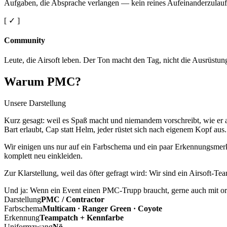
Aufgaben, die Absprache verlangen — kein reines Aufeinanderzulauf
[ ✓ ]
Community
Leute, die Airsoft leben. Der Ton macht den Tag, nicht die Ausrüstun
Warum PMC?
Unsere Darstellung
Kurz gesagt: weil es Spaß macht und niemandem vorschreibt, wie er a
Bart erlaubt, Cap statt Helm, jeder rüstet sich nach eigenem Kopf aus.
Wir einigen uns nur auf ein Farbschema und ein paar Erkennungsmerkm
komplett neu einkleiden.
Zur Klarstellung, weil das öfter gefragt wird: Wir sind ein Airsoft-T
Und ja: Wenn ein Event einen PMC-Trupp braucht, gerne auch mit ord
Darstellung
PMC / Contractor
Farbschema
Multicam · Ranger Green · Coyote
Erkennung
Teampatch + Kennfarbe
Uniformzwang
Nö