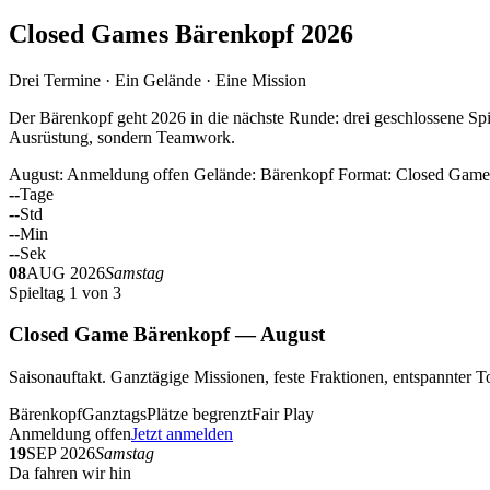
Closed Games Bärenkopf 2026
Drei Termine · Ein Gelände · Eine Mission
Der Bärenkopf geht 2026 in die nächste Runde: drei geschlossene Spi
Ausrüstung, sondern Teamwork.
August: Anmeldung offen
Gelände: Bärenkopf
Format: Closed Game
--
Tage
--
Std
--
Min
--
Sek
08
AUG 2026
Samstag
Spieltag 1 von 3
Closed Game Bärenkopf — August
Saisonauftakt. Ganztägige Missionen, feste Fraktionen, entspannt
Bärenkopf
Ganztags
Plätze begrenzt
Fair Play
Anmeldung offen
Jetzt anmelden
19
SEP 2026
Samstag
Da fahren wir hin