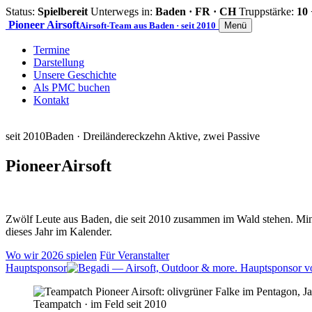
Status:
Spielbereit
Unterwegs in:
Baden · FR · CH
Truppstärke:
10 
Pioneer
Airsoft
Airsoft-Team aus Baden · seit 2010
Menü
Termine
Darstellung
Unsere Geschichte
Als PMC buchen
Kontakt
seit 2010
Baden · Dreiländereck
zehn Aktive, zwei Passive
Pioneer
Airsoft
Zwölf Leute aus Baden, die seit 2010 zusammen im Wald stehen. Mind
dieses Jahr im Kalender.
Wo wir 2026 spielen
Für Veranstalter
Hauptsponsor
Teampatch · im Feld seit 2010