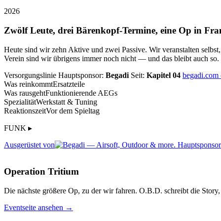
2026
Zwölf Leute, drei Bärenkopf-Termine, eine Op in Fra
Heute sind wir zehn Aktive und zwei Passive. Wir veranstalten selbst
Verein sind wir übrigens immer noch nicht — und das bleibt auch so.
Versorgungslinie
Hauptsponsor:
Begadi
Seit:
Kapitel 04
begadi.com
Was reinkommt
Ersatzteile
Was rausgeht
Funktionierende AEGs
Spezialität
Werkstatt & Tuning
Reaktionszeit
Vor dem Spieltag
FUNK ▸
Ausgerüstet von
Operation Tritium
Die nächste größere Op, zu der wir fahren. O.B.D. schreibt die Story, 
Eventseite ansehen →