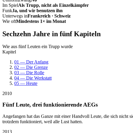
Im Spiel
Als Trupp, nicht als Einzelkämpfer
Funk
Ja, und wir benutzen ihn
Unterwegs in
Frankreich · Schweiz
Wie oft
Mindestens 1× im Monat
Sechzehn Jahre in fünf Kapiteln
Wie aus fünf Leuten ein Trupp wurde
Kapitel
01 — Der Anfang
02 — Die Grenze
03 — Die Rolle
04 — Die Werkstatt
05 — Heute
2010
Fünf Leute, drei funktionierende AEGs
Angefangen hat das Ganze mit einer Handvoll Leute, die sich nicht 
trotzdem funktioniert, weil alle Lust hatten.
2013