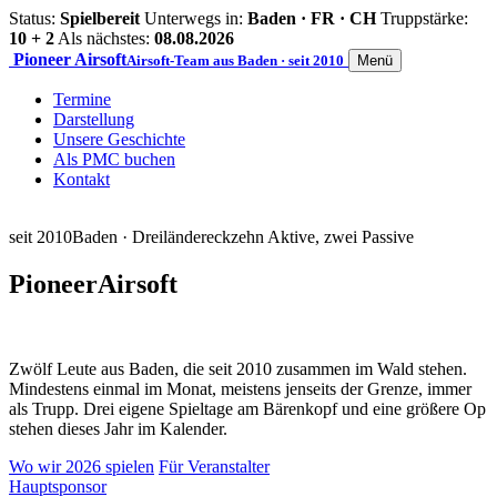
Status:
Spielbereit
Unterwegs in:
Baden · FR · CH
Truppstärke:
10 + 2
Als nächstes:
08.08.2026
Pioneer
Airsoft
Airsoft-Team aus Baden · seit 2010
Menü
Termine
Darstellung
Unsere Geschichte
Als PMC buchen
Kontakt
seit 2010
Baden · Dreiländereck
zehn Aktive, zwei Passive
Pioneer
Airsoft
Zwölf Leute aus Baden, die seit 2010 zusammen im Wald stehen.
Mindestens einmal im Monat, meistens jenseits der Grenze, immer
als Trupp. Drei eigene Spieltage am Bärenkopf und eine größere Op
stehen dieses Jahr im Kalender.
Wo wir 2026 spielen
Für Veranstalter
Hauptsponsor