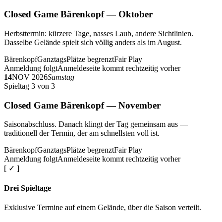
Closed Game Bärenkopf — Oktober
Herbsttermin: kürzere Tage, nasses Laub, andere Sichtlinien.
Dasselbe Gelände spielt sich völlig anders als im August.
Bärenkopf
Ganztags
Plätze begrenzt
Fair Play
Anmeldung folgt
Anmeldeseite kommt rechtzeitig vorher
14
NOV 2026
Samstag
Spieltag 3 von 3
Closed Game Bärenkopf — November
Saisonabschluss. Danach klingt der Tag gemeinsam aus —
traditionell der Termin, der am schnellsten voll ist.
Bärenkopf
Ganztags
Plätze begrenzt
Fair Play
Anmeldung folgt
Anmeldeseite kommt rechtzeitig vorher
[ ✓ ]
Drei Spieltage
Exklusive Termine auf einem Gelände, über die Saison verteilt.