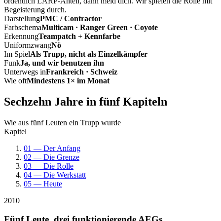
ordentlich LARP-Anteil, dann meld dich. Wir spielen die Rolle mit
Begeisterung durch.
Darstellung
PMC / Contractor
Farbschema
Multicam · Ranger Green · Coyote
Erkennung
Teampatch + Kennfarbe
Uniformzwang
Nö
Im Spiel
Als Trupp, nicht als Einzelkämpfer
Funk
Ja, und wir benutzen ihn
Unterwegs in
Frankreich · Schweiz
Wie oft
Mindestens 1× im Monat
Sechzehn Jahre in fünf Kapiteln
Wie aus fünf Leuten ein Trupp wurde
Kapitel
01 — Der Anfang
02 — Die Grenze
03 — Die Rolle
04 — Die Werkstatt
05 — Heute
2010
Fünf Leute, drei funktionierende AEGs