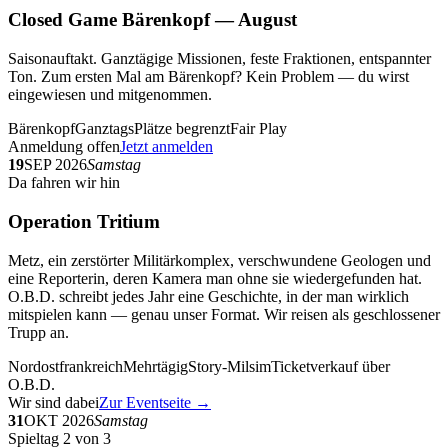
Closed Game Bärenkopf — August
Saisonauftakt. Ganztägige Missionen, feste Fraktionen, entspannter
Ton. Zum ersten Mal am Bärenkopf? Kein Problem — du wirst
eingewiesen und mitgenommen.
Bärenkopf
Ganztags
Plätze begrenzt
Fair Play
Anmeldung offen
Jetzt anmelden
19
SEP 2026
Samstag
Da fahren wir hin
Operation Tritium
Metz, ein zerstörter Militärkomplex, verschwundene Geologen und
eine Reporterin, deren Kamera man ohne sie wiedergefunden hat.
O.B.D. schreibt jedes Jahr eine Geschichte, in der man wirklich
mitspielen kann — genau unser Format. Wir reisen als geschlossener
Trupp an.
Nordostfrankreich
Mehrtägig
Story-Milsim
Ticketverkauf über
O.B.D.
Wir sind dabei
Zur Eventseite →
31
OKT 2026
Samstag
Spieltag 2 von 3