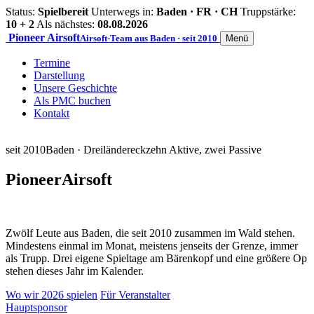
Status:
Spielbereit
Unterwegs in:
Baden · FR · CH
Truppstärke:
10 + 2
Als nächstes:
08.08.2026
Pioneer
Airsoft
Airsoft-Team aus Baden · seit 2010
Menü
Termine
Darstellung
Unsere Geschichte
Als PMC buchen
Kontakt
seit 2010
Baden · Dreiländereck
zehn Aktive, zwei Passive
Pioneer
Airsoft
Zwölf Leute aus Baden, die seit 2010 zusammen im Wald stehen.
Mindestens einmal im Monat, meistens jenseits der Grenze, immer
als Trupp. Drei eigene Spieltage am Bärenkopf und eine größere Op
stehen dieses Jahr im Kalender.
Wo wir 2026 spielen
Für Veranstalter
Hauptsponsor