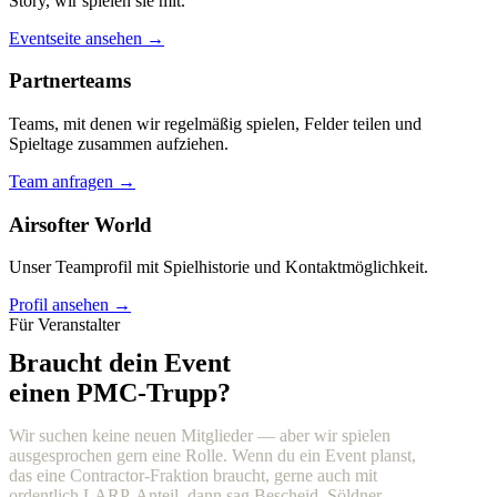
Story, wir spielen sie mit.
Eventseite ansehen →
Partnerteams
Teams, mit denen wir regelmäßig spielen, Felder teilen und
Spieltage zusammen aufziehen.
Team anfragen →
Airsofter World
Unser Teamprofil mit Spielhistorie und Kontaktmöglichkeit.
Profil ansehen →
Für Veranstalter
Braucht dein Event
einen PMC-Trupp?
Wir suchen keine neuen Mitglieder — aber wir spielen
ausgesprochen gern eine Rolle. Wenn du ein Event planst,
das eine Contractor-Fraktion braucht, gerne auch mit
ordentlich LARP-Anteil, dann sag Bescheid. Söldner,