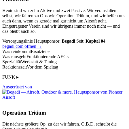
Heute sind wir zehn Aktive und zwei Passive. Wir veranstalten
selbst, wir fahren zu Ops wie Operation Tritium, und wir helfen uns
auch dann, wenn es gerade mal gar nicht um Airsoft geht.
Eingetragener Verein sind wir übrigens immer noch nicht — und
das bleibt auch so.
Versorgungslinie
Hauptsponsor:
Begadi
Seit:
Kapitel 04
begadi.com öffnen →
Was reinkommt
Ersatzteile
Was rausgeht
Funktionierende AEGs
Spezialität
Werkstatt & Tuning
Reaktionszeit
Vor dem Spieltag
FUNK ▸
Ausgerüstet von
Operation Tritium
Die nächste größere Op, zu der wir fahren. O.B.D. schreibt die