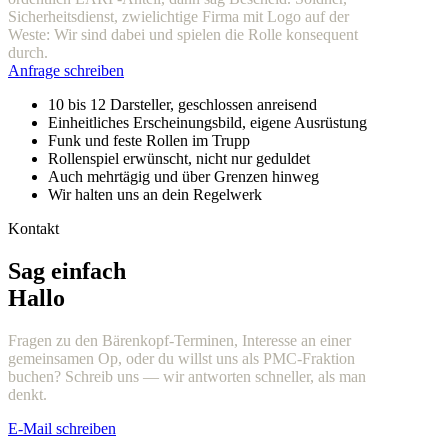
Sicherheitsdienst, zwielichtige Firma mit Logo auf der
Weste: Wir sind dabei und spielen die Rolle konsequent
durch.
Anfrage schreiben
10 bis 12 Darsteller, geschlossen anreisend
Einheitliches Erscheinungsbild, eigene Ausrüstung
Funk und feste Rollen im Trupp
Rollenspiel erwünscht, nicht nur geduldet
Auch mehrtägig und über Grenzen hinweg
Wir halten uns an dein Regelwerk
Kontakt
Sag einfach
Hallo
Fragen zu den Bärenkopf-Terminen, Interesse an einer
gemeinsamen Op, oder du willst uns als PMC-Fraktion
buchen? Schreib uns — wir antworten schneller, als man
denkt.
E-Mail schreiben