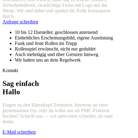
Sicherheitsdienst, zwielichtige Firma mit Logo auf der
Weste: Wir sind dabei und spielen die Rolle konsequent
durch.
Anfrage schreiben
10 bis 12 Darsteller, geschlossen anreisend
Einheitliches Erscheinungsbild, eigene Ausrüstung
Funk und feste Rollen im Trupp
Rollenspiel erwünscht, nicht nur geduldet
Auch mehrtägig und über Grenzen hinweg
Wir halten uns an dein Regelwerk
Kontakt
Sag einfach
Hallo
Fragen zu den Bärenkopf-Terminen, Interesse an einer
gemeinsamen Op, oder du willst uns als PMC-Fraktion
buchen? Schreib uns — wir antworten schneller, als man
denkt.
E-Mail schreiben