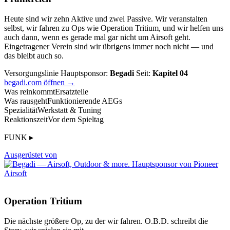
Heute sind wir zehn Aktive und zwei Passive. Wir veranstalten
selbst, wir fahren zu Ops wie Operation Tritium, und wir helfen uns
auch dann, wenn es gerade mal gar nicht um Airsoft geht.
Eingetragener Verein sind wir übrigens immer noch nicht — und
das bleibt auch so.
Versorgungslinie
Hauptsponsor:
Begadi
Seit:
Kapitel 04
begadi.com öffnen →
Was reinkommt
Ersatzteile
Was rausgeht
Funktionierende AEGs
Spezialität
Werkstatt & Tuning
Reaktionszeit
Vor dem Spieltag
FUNK ▸
Ausgerüstet von
Operation Tritium
Die nächste größere Op, zu der wir fahren. O.B.D. schreibt die