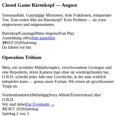
Closed Game Bärenkopf — August
Saisonauftakt. Ganztägige Missionen, feste Fraktionen, entspannter
Ton. Zum ersten Mal am Bärenkopf? Kein Problem — du wirst
eingewiesen und mitgenommen.
Bärenkopf
Ganztags
Plätze begrenzt
Fair Play
Anmeldung offen
Jetzt anmelden
19
SEP 2026
Samstag
Da fahren wir hin
Operation Tritium
Metz, ein zerstörter Militärkomplex, verschwundene Geologen und
eine Reporterin, deren Kamera man ohne sie wiedergefunden hat.
O.B.D. schreibt jedes Jahr eine Geschichte, in der man wirklich
mitspielen kann — genau unser Format. Wir reisen als geschlossener
Trupp an.
Nordostfrankreich
Mehrtägig
Story-Milsim
Ticketverkauf über
O.B.D.
Wir sind dabei
Zur Eventseite →
31
OKT 2026
Samstag
Spieltag 2 von 3