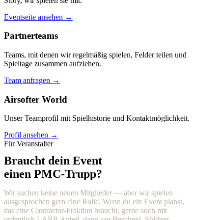
Story, wir spielen sie mit.
Eventseite ansehen →
Partnerteams
Teams, mit denen wir regelmäßig spielen, Felder teilen und
Spieltage zusammen aufziehen.
Team anfragen →
Airsofter World
Unser Teamprofil mit Spielhistorie und Kontaktmöglichkeit.
Profil ansehen →
Für Veranstalter
Braucht dein Event
einen PMC-Trupp?
Wir suchen keine neuen Mitglieder — aber wir spielen
ausgesprochen gern eine Rolle. Wenn du ein Event planst,
das eine Contractor-Fraktion braucht, gerne auch mit
ordentlich LARP-Anteil, dann sag Bescheid. Söldner,