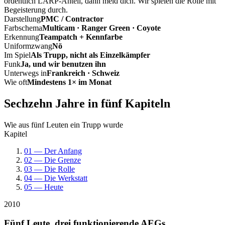
ordentlich LARP-Anteil, dann meld dich. Wir spielen die Rolle mit
Begeisterung durch.
Darstellung
PMC / Contractor
Farbschema
Multicam · Ranger Green · Coyote
Erkennung
Teampatch + Kennfarbe
Uniformzwang
Nö
Im Spiel
Als Trupp, nicht als Einzelkämpfer
Funk
Ja, und wir benutzen ihn
Unterwegs in
Frankreich · Schweiz
Wie oft
Mindestens 1× im Monat
Sechzehn Jahre in fünf Kapiteln
Wie aus fünf Leuten ein Trupp wurde
Kapitel
01 — Der Anfang
02 — Die Grenze
03 — Die Rolle
04 — Die Werkstatt
05 — Heute
2010
Fünf Leute, drei funktionierende AEGs