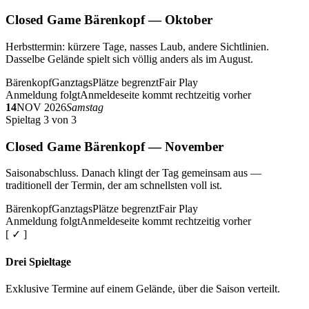
Closed Game Bärenkopf — Oktober
Herbsttermin: kürzere Tage, nasses Laub, andere Sichtlinien.
Dasselbe Gelände spielt sich völlig anders als im August.
Bärenkopf
Ganztags
Plätze begrenzt
Fair Play
Anmeldung folgt
Anmeldeseite kommt rechtzeitig vorher
14
NOV 2026
Samstag
Spieltag 3 von 3
Closed Game Bärenkopf — November
Saisonabschluss. Danach klingt der Tag gemeinsam aus —
traditionell der Termin, der am schnellsten voll ist.
Bärenkopf
Ganztags
Plätze begrenzt
Fair Play
Anmeldung folgt
Anmeldeseite kommt rechtzeitig vorher
[ ✓ ]
Drei Spieltage
Exklusive Termine auf einem Gelände, über die Saison verteilt.