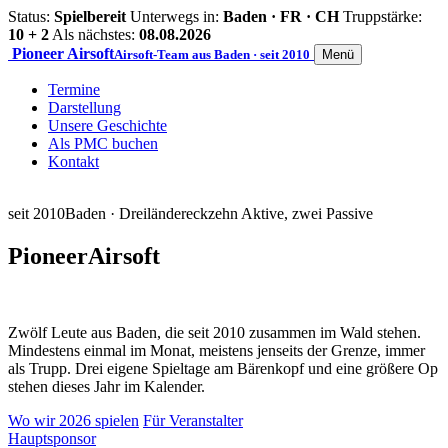
Status:
Spielbereit
Unterwegs in:
Baden · FR · CH
Truppstärke:
10 + 2
Als nächstes:
08.08.2026
Pioneer
Airsoft
Airsoft-Team aus Baden · seit 2010
Menü
Termine
Darstellung
Unsere Geschichte
Als PMC buchen
Kontakt
seit 2010
Baden · Dreiländereck
zehn Aktive, zwei Passive
Pioneer
Airsoft
Zwölf Leute aus Baden, die seit 2010 zusammen im Wald stehen.
Mindestens einmal im Monat, meistens jenseits der Grenze, immer
als Trupp. Drei eigene Spieltage am Bärenkopf und eine größere Op
stehen dieses Jahr im Kalender.
Wo wir 2026 spielen
Für Veranstalter
Hauptsponsor