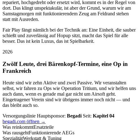
repariert, hochgedreht oder ersetzt wird, kommt es in der Regel von
dort. Das klingt unspektakulär, ist aber der Grund, warum wir am
Samstagmorgen mit funktionierendem Zeug am Feldrand stehen
statt mit Ausreden.
Fair Play fängt nämlich bei der Technik an: Eine Einheit, die sauber
schießt und zuverlässig auf Hopup sitzt, macht das Spiel für alle
besser. Das ist kein Luxus, das ist Spielbarkeit.
2026
Zwölf Leute, drei Bärenkopf-Termine, eine Op in
Frankreich
Heute sind wir zehn Aktive und zwei Passive. Wir veranstalten
selbst, wir fahren zu Ops wie Operation Tritium, und wir helfen uns
auch dann, wenn es gerade mal gar nicht um Airsoft geht.
Eingetragener Verein sind wir übrigens immer noch nicht — und
das bleibt auch so.
Versorgungslinie
Hauptsponsor:
Begadi
Seit:
Kapitel 04
begadi.com öffnen →
Was reinkommt
Ersatzteile
Was rausgeht
Funktionierende AEGs
Spezialität
Werkstatt & Tuning