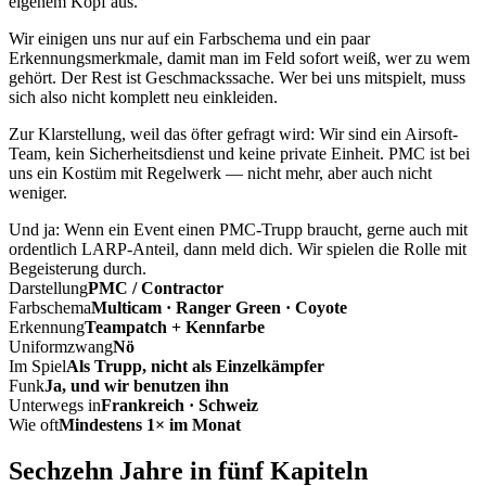
eigenem Kopf aus.
Wir einigen uns nur auf ein Farbschema und ein paar
Erkennungsmerkmale, damit man im Feld sofort weiß, wer zu wem
gehört. Der Rest ist Geschmackssache. Wer bei uns mitspielt, muss
sich also nicht komplett neu einkleiden.
Zur Klarstellung, weil das öfter gefragt wird: Wir sind ein Airsoft-
Team, kein Sicherheitsdienst und keine private Einheit. PMC ist bei
uns ein Kostüm mit Regelwerk — nicht mehr, aber auch nicht
weniger.
Und ja: Wenn ein Event einen PMC-Trupp braucht, gerne auch mit
ordentlich LARP-Anteil, dann meld dich. Wir spielen die Rolle mit
Begeisterung durch.
Darstellung
PMC / Contractor
Farbschema
Multicam · Ranger Green · Coyote
Erkennung
Teampatch + Kennfarbe
Uniformzwang
Nö
Im Spiel
Als Trupp, nicht als Einzelkämpfer
Funk
Ja, und wir benutzen ihn
Unterwegs in
Frankreich · Schweiz
Wie oft
Mindestens 1× im Monat
Sechzehn Jahre in fünf Kapiteln