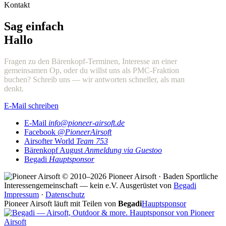
Kontakt
Sag einfach
Hallo
Fragen zu den Bärenkopf-Terminen, Interesse an einer
gemeinsamen Op, oder du willst uns als PMC-Fraktion
buchen? Schreib uns — wir antworten schneller, als man
denkt.
E-Mail schreiben
E-Mail
info@pioneer-airsoft.de
Facebook
@PioneerAirsoft
Airsofter World
Team 753
Bärenkopf August
Anmeldung via Guestoo
Begadi
Hauptsponsor
© 2010–2026 Pioneer Airsoft · Baden
Sportliche
Interessengemeinschaft — kein e.V.
Ausgerüstet von
Begadi
Impressum
·
Datenschutz
Pioneer Airsoft läuft mit Teilen von
Begadi
Hauptsponsor