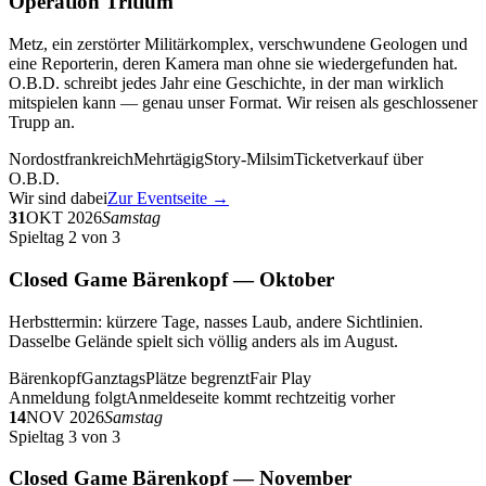
Operation Tritium
Metz, ein zerstörter Militärkomplex, verschwundene Geologen und
eine Reporterin, deren Kamera man ohne sie wiedergefunden hat.
O.B.D. schreibt jedes Jahr eine Geschichte, in der man wirklich
mitspielen kann — genau unser Format. Wir reisen als geschlossener
Trupp an.
Nordostfrankreich
Mehrtägig
Story-Milsim
Ticketverkauf über
O.B.D.
Wir sind dabei
Zur Eventseite →
31
OKT 2026
Samstag
Spieltag 2 von 3
Closed Game Bärenkopf — Oktober
Herbsttermin: kürzere Tage, nasses Laub, andere Sichtlinien.
Dasselbe Gelände spielt sich völlig anders als im August.
Bärenkopf
Ganztags
Plätze begrenzt
Fair Play
Anmeldung folgt
Anmeldeseite kommt rechtzeitig vorher
14
NOV 2026
Samstag
Spieltag 3 von 3
Closed Game Bärenkopf — November