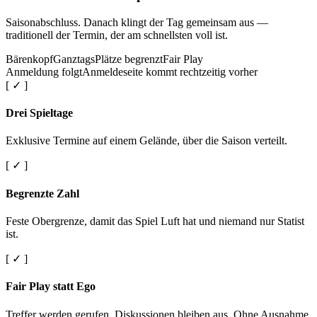
Saisonabschluss. Danach klingt der Tag gemeinsam aus —
traditionell der Termin, der am schnellsten voll ist.
Bärenkopf
Ganztags
Plätze begrenzt
Fair Play
Anmeldung folgt
Anmeldeseite kommt rechtzeitig vorher
[ ✓ ]
Drei Spieltage
Exklusive Termine auf einem Gelände, über die Saison verteilt.
[ ✓ ]
Begrenzte Zahl
Feste Obergrenze, damit das Spiel Luft hat und niemand nur Statist
ist.
[ ✓ ]
Fair Play statt Ego
Treffer werden gerufen. Diskussionen bleiben aus. Ohne Ausnahme.