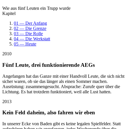
Wie aus fünf Leuten ein Trupp wurde
Kapitel
01 — Der Anfang
02 — Die Grenze
03 — Die Rolle
04 — Die Werkstatt
05 — Heute
2010
Fünf Leute, drei funktionierende AEGs
Angefangen hat das Ganze mit einer Handvoll Leute, die sich nicht
sicher waren, ob sie das länger als einen Sommer machen.
Ausrüstung: zusammengesucht. Absprache: Zurufe quer über die
Lichtung. Es hat trotzdem funktioniert, weil alle Lust hatten.
2013
Kein Feld daheim, also fahren wir eben
In unserer Ecke von Baden gibt es keine legalen Spielfelder. Statt
aufzuhören haben wir angefangen, jedes Wochenende über die