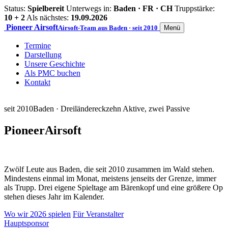
Status:
Spielbereit
Unterwegs in:
Baden · FR · CH
Truppstärke:
10 + 2
Als nächstes:
19.09.2026
Pioneer
Airsoft
Airsoft-Team aus Baden · seit 2010
Menü
Termine
Darstellung
Unsere Geschichte
Als PMC buchen
Kontakt
seit 2010
Baden · Dreiländereck
zehn Aktive, zwei Passive
Pioneer
Airsoft
Zwölf Leute aus Baden, die seit 2010 zusammen im Wald stehen.
Mindestens einmal im Monat, meistens jenseits der Grenze, immer
als Trupp. Drei eigene Spieltage am Bärenkopf und eine größere Op
stehen dieses Jahr im Kalender.
Wo wir 2026 spielen
Für Veranstalter
Hauptsponsor