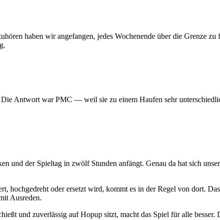
 aufzuhören haben wir angefangen, jedes Wochenende über die Grenze z
g.
? Die Antwort war PMC — weil sie zu einem Haufen sehr unterschiedlic
ken und der Spieltag in zwölf Stunden anfängt. Genau da hat sich uns
t, hochgedreht oder ersetzt wird, kommt es in der Regel von dort. Das
mit Ausreden.
hießt und zuverlässig auf Hopup sitzt, macht das Spiel für alle besser. D