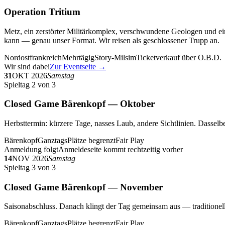
Operation Tritium
Metz, ein zerstörter Militärkomplex, verschwundene Geologen und ein
kann — genau unser Format. Wir reisen als geschlossener Trupp an.
Nordostfrankreich
Mehrtägig
Story-Milsim
Ticketverkauf über O.B.D.
Wir sind dabei
Zur Eventseite →
31
OKT 2026
Samstag
Spieltag 2 von 3
Closed Game Bärenkopf — Oktober
Herbsttermin: kürzere Tage, nasses Laub, andere Sichtlinien. Dasselbe
Bärenkopf
Ganztags
Plätze begrenzt
Fair Play
Anmeldung folgt
Anmeldeseite kommt rechtzeitig vorher
14
NOV 2026
Samstag
Spieltag 3 von 3
Closed Game Bärenkopf — November
Saisonabschluss. Danach klingt der Tag gemeinsam aus — traditionell 
Bärenkopf
Ganztags
Plätze begrenzt
Fair Play