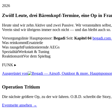
2026
Zwölf Leute, drei Bärenkopf-Termine, eine Op in Fra
Heute sind wir zehn Aktive und zwei Passive. Wir veranstalten selbst
Verein sind wir übrigens immer noch nicht — und das bleibt auch so.
Versorgungslinie
Hauptsponsor:
Begadi
Seit:
Kapitel 04
begadi.com
Was reinkommt
Ersatzteile
Was rausgeht
Funktionierende AEGs
Spezialität
Werkstatt & Tuning
Reaktionszeit
Vor dem Spieltag
FUNK ▸
Ausgerüstet von
Operation Tritium
Die nächste größere Op, zu der wir fahren. O.B.D. schreibt die Story, 
Eventseite ansehen →