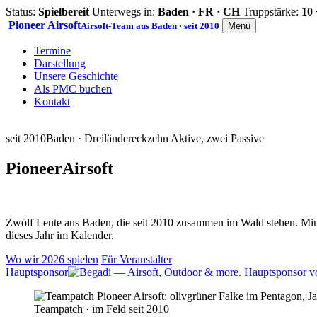
Status:
Spielbereit
Unterwegs in:
Baden · FR · CH
Truppstärke:
10 
Pioneer
Airsoft
Airsoft-Team aus Baden · seit 2010
Menü
Termine
Darstellung
Unsere Geschichte
Als PMC buchen
Kontakt
seit 2010
Baden · Dreiländereck
zehn Aktive, zwei Passive
Pioneer
Airsoft
Zwölf Leute aus Baden, die seit 2010 zusammen im Wald stehen. Mind
dieses Jahr im Kalender.
Wo wir 2026 spielen
Für Veranstalter
Hauptsponsor
Teampatch · im Feld seit 2010