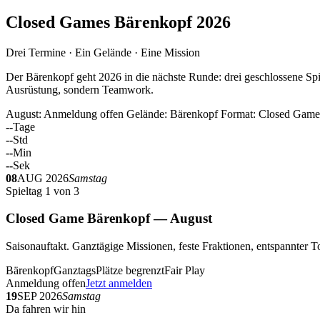
Closed Games Bärenkopf 2026
Drei Termine · Ein Gelände · Eine Mission
Der Bärenkopf geht 2026 in die nächste Runde: drei geschlossene Spi
Ausrüstung, sondern Teamwork.
August: Anmeldung offen
Gelände: Bärenkopf
Format: Closed Game
--
Tage
--
Std
--
Min
--
Sek
08
AUG 2026
Samstag
Spieltag 1 von 3
Closed Game Bärenkopf — August
Saisonauftakt. Ganztägige Missionen, feste Fraktionen, entspannt
Bärenkopf
Ganztags
Plätze begrenzt
Fair Play
Anmeldung offen
Jetzt anmelden
19
SEP 2026
Samstag
Da fahren wir hin