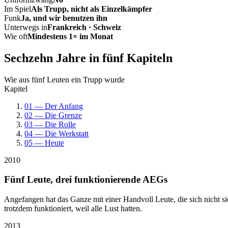
Im Spiel
Als Trupp, nicht als Einzelkämpfer
Funk
Ja, und wir benutzen ihn
Unterwegs in
Frankreich · Schweiz
Wie oft
Mindestens 1× im Monat
Sechzehn Jahre in fünf Kapiteln
Wie aus fünf Leuten ein Trupp wurde
Kapitel
01 — Der Anfang
02 — Die Grenze
03 — Die Rolle
04 — Die Werkstatt
05 — Heute
2010
Fünf Leute, drei funktionierende AEGs
Angefangen hat das Ganze mit einer Handvoll Leute, die sich nicht 
trotzdem funktioniert, weil alle Lust hatten.
2013