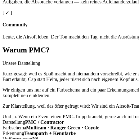
Aufgaben, die Absprache verlangen — kein reines Aufeinanderzulauf
[ ✓ ]
Community
Leute, die Airsoft leben. Der Ton macht den Tag, nicht die Ausrüstun
Warum PMC?
Unsere Darstellung
Kurz gesagt: weil es Spaß macht und niemandem vorschreibt, wie er a
Bart erlaubt, Cap statt Helm, jeder rüstet sich nach eigenem Kopf aus.
Wir einigen uns nur auf ein Farbschema und ein paar Erkennungsmerkm
komplett neu einkleiden.
Zur Klarstellung, weil das öfter gefragt wird: Wir sind ein Airsoft-T
Und ja: Wenn ein Event einen PMC-Trupp braucht, gerne auch mit ord
Darstellung
PMC / Contractor
Farbschema
Multicam · Ranger Green · Coyote
Erkennung
Teampatch + Kennfarbe
Uniformzwang
Nö