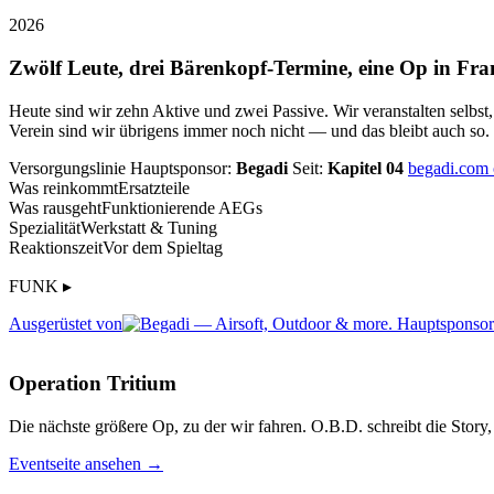
2026
Zwölf Leute, drei Bärenkopf-Termine, eine Op in Fra
Heute sind wir zehn Aktive und zwei Passive. Wir veranstalten selbst
Verein sind wir übrigens immer noch nicht — und das bleibt auch so.
Versorgungslinie
Hauptsponsor:
Begadi
Seit:
Kapitel 04
begadi.com
Was reinkommt
Ersatzteile
Was rausgeht
Funktionierende AEGs
Spezialität
Werkstatt & Tuning
Reaktionszeit
Vor dem Spieltag
FUNK ▸
Ausgerüstet von
Operation Tritium
Die nächste größere Op, zu der wir fahren. O.B.D. schreibt die Story, 
Eventseite ansehen →