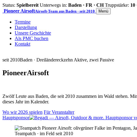
Status:
Spielbereit
Unterwegs in:
Baden · FR · CH
Truppstärke:
10 
Pioneer
Airsoft
Airsoft-Team aus Baden · seit 2010
Menü
Termine
Darstellung
Unsere Geschichte
Als PMC buchen
Kontakt
seit 2010
Baden · Dreiländereck
zehn Aktive, zwei Passive
Pioneer
Airsoft
Zwölf Leute aus Baden, die seit 2010 zusammen im Wald stehen. Mind
dieses Jahr im Kalender.
Wo wir 2026 spielen
Für Veranstalter
Hauptsponsor
Teampatch · im Feld seit 2010