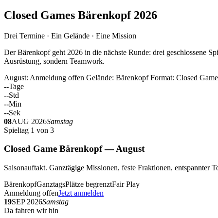
Closed Games Bärenkopf 2026
Drei Termine · Ein Gelände · Eine Mission
Der Bärenkopf geht 2026 in die nächste Runde: drei geschlossene Spi
Ausrüstung, sondern Teamwork.
August: Anmeldung offen
Gelände: Bärenkopf
Format: Closed Game
--
Tage
--
Std
--
Min
--
Sek
08
AUG 2026
Samstag
Spieltag 1 von 3
Closed Game Bärenkopf — August
Saisonauftakt. Ganztägige Missionen, feste Fraktionen, entspannt
Bärenkopf
Ganztags
Plätze begrenzt
Fair Play
Anmeldung offen
Jetzt anmelden
19
SEP 2026
Samstag
Da fahren wir hin