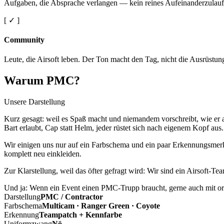
Aufgaben, die Absprache verlangen — kein reines Aufeinanderzulauf
[ ✓ ]
Community
Leute, die Airsoft leben. Der Ton macht den Tag, nicht die Ausrüstun
Warum PMC?
Unsere Darstellung
Kurz gesagt: weil es Spaß macht und niemandem vorschreibt, wie er a
Bart erlaubt, Cap statt Helm, jeder rüstet sich nach eigenem Kopf aus.
Wir einigen uns nur auf ein Farbschema und ein paar Erkennungsmerkm
komplett neu einkleiden.
Zur Klarstellung, weil das öfter gefragt wird: Wir sind ein Airsoft-T
Und ja: Wenn ein Event einen PMC-Trupp braucht, gerne auch mit ord
Darstellung
PMC / Contractor
Farbschema
Multicam · Ranger Green · Coyote
Erkennung
Teampatch + Kennfarbe
Uniformzwang
Nö