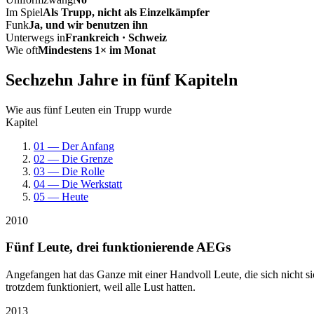
Im Spiel
Als Trupp, nicht als Einzelkämpfer
Funk
Ja, und wir benutzen ihn
Unterwegs in
Frankreich · Schweiz
Wie oft
Mindestens 1× im Monat
Sechzehn Jahre in fünf Kapiteln
Wie aus fünf Leuten ein Trupp wurde
Kapitel
01 — Der Anfang
02 — Die Grenze
03 — Die Rolle
04 — Die Werkstatt
05 — Heute
2010
Fünf Leute, drei funktionierende AEGs
Angefangen hat das Ganze mit einer Handvoll Leute, die sich nicht 
trotzdem funktioniert, weil alle Lust hatten.
2013