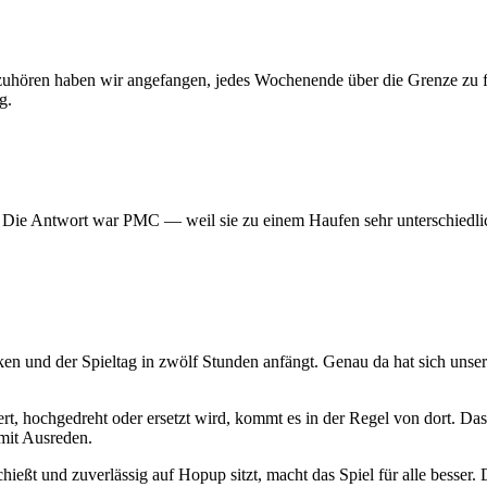
 aufzuhören haben wir angefangen, jedes Wochenende über die Grenze z
g.
? Die Antwort war PMC — weil sie zu einem Haufen sehr unterschiedlic
ken und der Spieltag in zwölf Stunden anfängt. Genau da hat sich uns
t, hochgedreht oder ersetzt wird, kommt es in der Regel von dort. Das
mit Ausreden.
hießt und zuverlässig auf Hopup sitzt, macht das Spiel für alle besser. D