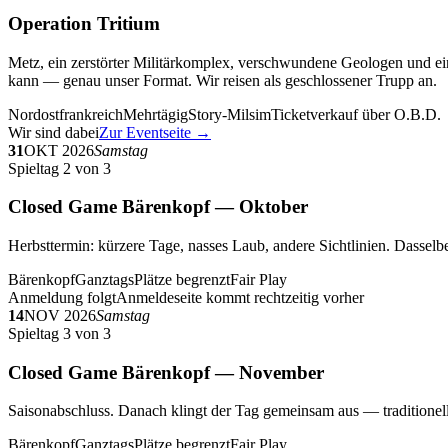
Operation Tritium
Metz, ein zerstörter Militärkomplex, verschwundene Geologen und ein
kann — genau unser Format. Wir reisen als geschlossener Trupp an.
Nordostfrankreich
Mehrtägig
Story-Milsim
Ticketverkauf über O.B.D.
Wir sind dabei
Zur Eventseite →
31
OKT 2026
Samstag
Spieltag 2 von 3
Closed Game Bärenkopf — Oktober
Herbsttermin: kürzere Tage, nasses Laub, andere Sichtlinien. Dasselbe
Bärenkopf
Ganztags
Plätze begrenzt
Fair Play
Anmeldung folgt
Anmeldeseite kommt rechtzeitig vorher
14
NOV 2026
Samstag
Spieltag 3 von 3
Closed Game Bärenkopf — November
Saisonabschluss. Danach klingt der Tag gemeinsam aus — traditionell 
Bärenkopf
Ganztags
Plätze begrenzt
Fair Play