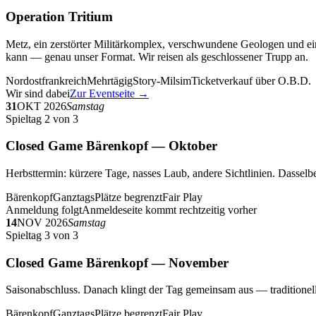
Operation Tritium
Metz, ein zerstörter Militärkomplex, verschwundene Geologen und ein
kann — genau unser Format. Wir reisen als geschlossener Trupp an.
Nordostfrankreich
Mehrtägig
Story-Milsim
Ticketverkauf über O.B.D.
Wir sind dabei
Zur Eventseite →
31
OKT 2026
Samstag
Spieltag 2 von 3
Closed Game Bärenkopf — Oktober
Herbsttermin: kürzere Tage, nasses Laub, andere Sichtlinien. Dasselbe
Bärenkopf
Ganztags
Plätze begrenzt
Fair Play
Anmeldung folgt
Anmeldeseite kommt rechtzeitig vorher
14
NOV 2026
Samstag
Spieltag 3 von 3
Closed Game Bärenkopf — November
Saisonabschluss. Danach klingt der Tag gemeinsam aus — traditionell 
Bärenkopf
Ganztags
Plätze begrenzt
Fair Play