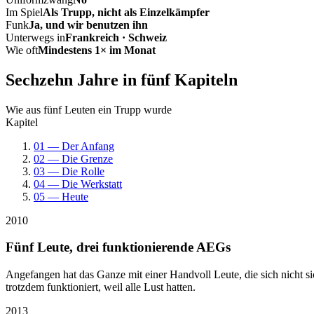
Im Spiel
Als Trupp, nicht als Einzelkämpfer
Funk
Ja, und wir benutzen ihn
Unterwegs in
Frankreich · Schweiz
Wie oft
Mindestens 1× im Monat
Sechzehn Jahre in fünf Kapiteln
Wie aus fünf Leuten ein Trupp wurde
Kapitel
01 — Der Anfang
02 — Die Grenze
03 — Die Rolle
04 — Die Werkstatt
05 — Heute
2010
Fünf Leute, drei funktionierende AEGs
Angefangen hat das Ganze mit einer Handvoll Leute, die sich nicht 
trotzdem funktioniert, weil alle Lust hatten.
2013