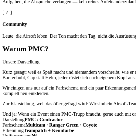
Aufgaben, die Absprache verlangen — kein reines Aufeinanderzulauf
[ ✓ ]
Community
Leute, die Airsoft leben. Der Ton macht den Tag, nicht die Ausrüstun
Warum PMC?
Unsere Darstellung
Kurz gesagt: weil es Spaß macht und niemandem vorschreibt, wie er a
Bart erlaubt, Cap statt Helm, jeder rüstet sich nach eigenem Kopf aus.
Wir einigen uns nur auf ein Farbschema und ein paar Erkennungsmerkm
komplett neu einkleiden.
Zur Klarstellung, weil das öfter gefragt wird: Wir sind ein Airsoft-T
Und ja: Wenn ein Event einen PMC-Trupp braucht, gerne auch mit ord
Darstellung
PMC / Contractor
Farbschema
Multicam · Ranger Green · Coyote
Erkennung
Teampatch + Kennfarbe
Uniformzwang
Nö