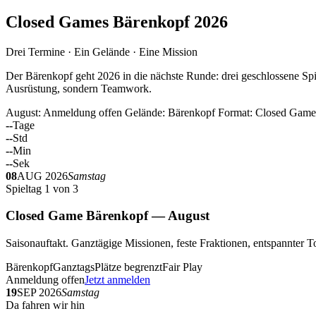
Closed Games Bärenkopf 2026
Drei Termine · Ein Gelände · Eine Mission
Der Bärenkopf geht 2026 in die nächste Runde: drei geschlossene Spi
Ausrüstung, sondern Teamwork.
August: Anmeldung offen
Gelände: Bärenkopf
Format: Closed Game
--
Tage
--
Std
--
Min
--
Sek
08
AUG 2026
Samstag
Spieltag 1 von 3
Closed Game Bärenkopf — August
Saisonauftakt. Ganztägige Missionen, feste Fraktionen, entspannt
Bärenkopf
Ganztags
Plätze begrenzt
Fair Play
Anmeldung offen
Jetzt anmelden
19
SEP 2026
Samstag
Da fahren wir hin