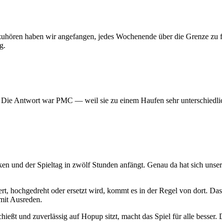
 aufzuhören haben wir angefangen, jedes Wochenende über die Grenze z
g.
? Die Antwort war PMC — weil sie zu einem Haufen sehr unterschiedlic
ken und der Spieltag in zwölf Stunden anfängt. Genau da hat sich uns
t, hochgedreht oder ersetzt wird, kommt es in der Regel von dort. Das
mit Ausreden.
hießt und zuverlässig auf Hopup sitzt, macht das Spiel für alle besser. D