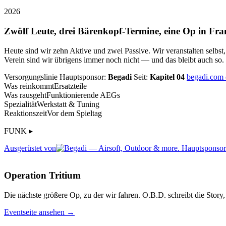
2026
Zwölf Leute, drei Bärenkopf-Termine, eine Op in Fra
Heute sind wir zehn Aktive und zwei Passive. Wir veranstalten selbst
Verein sind wir übrigens immer noch nicht — und das bleibt auch so.
Versorgungslinie
Hauptsponsor:
Begadi
Seit:
Kapitel 04
begadi.com
Was reinkommt
Ersatzteile
Was rausgeht
Funktionierende AEGs
Spezialität
Werkstatt & Tuning
Reaktionszeit
Vor dem Spieltag
FUNK ▸
Ausgerüstet von
Operation Tritium
Die nächste größere Op, zu der wir fahren. O.B.D. schreibt die Story, 
Eventseite ansehen →