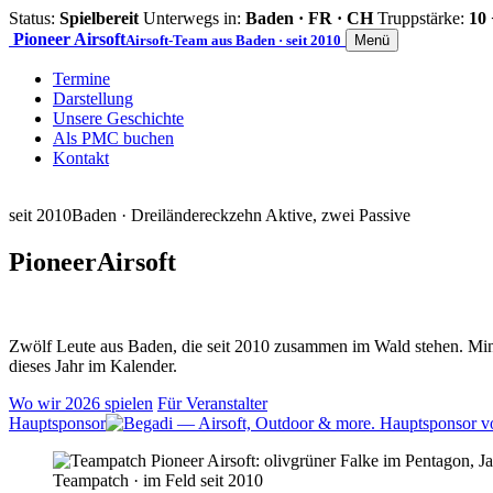
Status:
Spielbereit
Unterwegs in:
Baden · FR · CH
Truppstärke:
10 
Pioneer
Airsoft
Airsoft-Team aus Baden · seit 2010
Menü
Termine
Darstellung
Unsere Geschichte
Als PMC buchen
Kontakt
seit 2010
Baden · Dreiländereck
zehn Aktive, zwei Passive
Pioneer
Airsoft
Zwölf Leute aus Baden, die seit 2010 zusammen im Wald stehen. Mind
dieses Jahr im Kalender.
Wo wir 2026 spielen
Für Veranstalter
Hauptsponsor
Teampatch · im Feld seit 2010