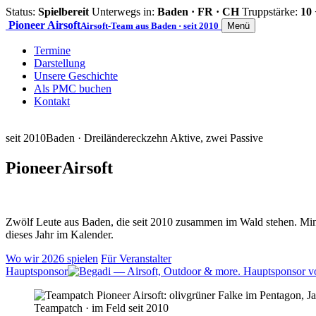
Status:
Spielbereit
Unterwegs in:
Baden · FR · CH
Truppstärke:
10 
Pioneer
Airsoft
Airsoft-Team aus Baden · seit 2010
Menü
Termine
Darstellung
Unsere Geschichte
Als PMC buchen
Kontakt
seit 2010
Baden · Dreiländereck
zehn Aktive, zwei Passive
Pioneer
Airsoft
Zwölf Leute aus Baden, die seit 2010 zusammen im Wald stehen. Mind
dieses Jahr im Kalender.
Wo wir 2026 spielen
Für Veranstalter
Hauptsponsor
Teampatch · im Feld seit 2010