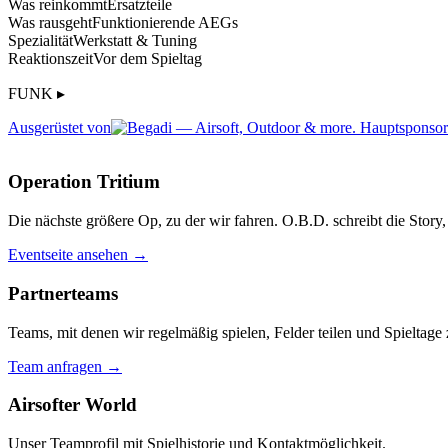
Was reinkommt
Ersatzteile
Was rausgeht
Funktionierende AEGs
Spezialität
Werkstatt & Tuning
Reaktionszeit
Vor dem Spieltag
FUNK ▸
Ausgerüstet von
Operation Tritium
Die nächste größere Op, zu der wir fahren. O.B.D. schreibt die Story, 
Eventseite ansehen →
Partnerteams
Teams, mit denen wir regelmäßig spielen, Felder teilen und Spieltag
Team anfragen →
Airsofter World
Unser Teamprofil mit Spielhistorie und Kontaktmöglichkeit.