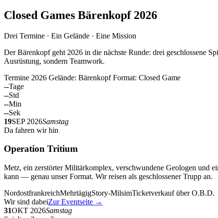
Closed Games Bärenkopf 2026
Drei Termine · Ein Gelände · Eine Mission
Der Bärenkopf geht 2026 in die nächste Runde: drei geschlossene Spi
Ausrüstung, sondern Teamwork.
Termine 2026
Gelände: Bärenkopf
Format: Closed Game
--
Tage
--
Std
--
Min
--
Sek
19
SEP 2026
Samstag
Da fahren wir hin
Operation Tritium
Metz, ein zerstörter Militärkomplex, verschwundene Geologen und ein
kann — genau unser Format. Wir reisen als geschlossener Trupp an.
Nordostfrankreich
Mehrtägig
Story-Milsim
Ticketverkauf über O.B.D.
Wir sind dabei
Zur Eventseite →
31
OKT 2026
Samstag