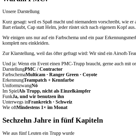
Unsere Darstellung
Kurz gesagt: weil es Spaß macht und niemandem vorschreibt, wie er a
Bart erlaubt, Cap statt Helm, jeder rüstet sich nach eigenem Kopf aus.
Wir einigen uns nur auf ein Farbschema und ein paar Erkennungsmerkm
komplett neu einkleiden.
Zur Klarstellung, weil das öfter gefragt wird: Wir sind ein Airsoft-T
Und ja: Wenn ein Event einen PMC-Trupp braucht, gerne auch mit ord
Darstellung
PMC / Contractor
Farbschema
Multicam · Ranger Green · Coyote
Erkennung
Teampatch + Kennfarbe
Uniformzwang
Nö
Im Spiel
Als Trupp, nicht als Einzelkämpfer
Funk
Ja, und wir benutzen ihn
Unterwegs in
Frankreich · Schweiz
Wie oft
Mindestens 1× im Monat
Sechzehn Jahre in fünf Kapiteln
Wie aus fünf Leuten ein Trupp wurde