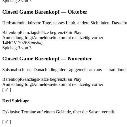
Spieltag 2 von 3
Closed Game Bärenkopf — Oktober
Herbsttermin: kürzere Tage, nasses Laub, andere Sichtlinien. Dasselbe
Bärenkopf
Ganztags
Plätze begrenzt
Fair Play
Anmeldung folgt
Anmeldeseite kommt rechtzeitig vorher
14
NOV 2026
Samstag
Spieltag 3 von 3
Closed Game Bärenkopf — November
Saisonabschluss. Danach klingt der Tag gemeinsam aus — traditionell 
Bärenkopf
Ganztags
Plätze begrenzt
Fair Play
Anmeldung folgt
Anmeldeseite kommt rechtzeitig vorher
[ ✓ ]
Drei Spieltage
Exklusive Termine auf einem Gelände, über die Saison verteilt.
[ ✓ ]