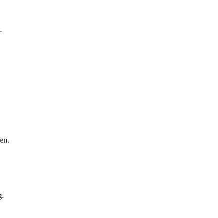
.
en.
g.