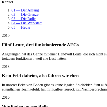
Kapitel
01 — Der Anfang
02 — Die Grenze
03 — Die Rolle
04 — Die Werkstatt
05 — Heute
2010
Fünf Leute, drei funktionierende AEGs
Angefangen hat das Ganze mit einer Handvoll Leute, die sich nicht 
trotzdem funktioniert, weil alle Lust hatten.
2013
Kein Feld daheim, also fahren wir eben
In unserer Ecke von Baden gibt es keine legalen Spielfelder. Statt
eigentlichen Teamgefühl: hin mit Kaffee, zurück mit Nachbesprechun
2016
Wir finden unsere Rolle