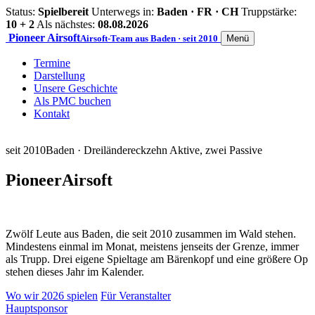
Status:
Spielbereit
Unterwegs in:
Baden · FR · CH
Truppstärke:
10 + 2
Als nächstes:
08.08.2026
Pioneer
Airsoft
Airsoft-Team aus Baden · seit 2010
Menü
Termine
Darstellung
Unsere Geschichte
Als PMC buchen
Kontakt
seit 2010
Baden · Dreiländereck
zehn Aktive, zwei Passive
Pioneer
Airsoft
Zwölf Leute aus Baden, die seit 2010 zusammen im Wald stehen.
Mindestens einmal im Monat, meistens jenseits der Grenze, immer
als Trupp. Drei eigene Spieltage am Bärenkopf und eine größere Op
stehen dieses Jahr im Kalender.
Wo wir 2026 spielen
Für Veranstalter
Hauptsponsor