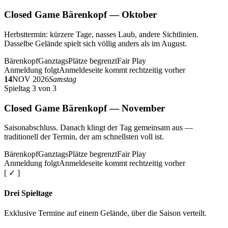
Closed Game Bärenkopf — Oktober
Herbsttermin: kürzere Tage, nasses Laub, andere Sichtlinien.
Dasselbe Gelände spielt sich völlig anders als im August.
Bärenkopf
Ganztags
Plätze begrenzt
Fair Play
Anmeldung folgt
Anmeldeseite kommt rechtzeitig vorher
14
NOV 2026
Samstag
Spieltag 3 von 3
Closed Game Bärenkopf — November
Saisonabschluss. Danach klingt der Tag gemeinsam aus —
traditionell der Termin, der am schnellsten voll ist.
Bärenkopf
Ganztags
Plätze begrenzt
Fair Play
Anmeldung folgt
Anmeldeseite kommt rechtzeitig vorher
[ ✓ ]
Drei Spieltage
Exklusive Termine auf einem Gelände, über die Saison verteilt.