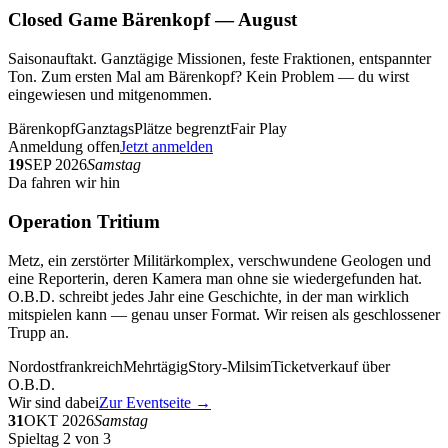
Closed Game Bärenkopf — August
Saisonauftakt. Ganztägige Missionen, feste Fraktionen, entspannter
Ton. Zum ersten Mal am Bärenkopf? Kein Problem — du wirst
eingewiesen und mitgenommen.
Bärenkopf
Ganztags
Plätze begrenzt
Fair Play
Anmeldung offen
Jetzt anmelden
19
SEP 2026
Samstag
Da fahren wir hin
Operation Tritium
Metz, ein zerstörter Militärkomplex, verschwundene Geologen und
eine Reporterin, deren Kamera man ohne sie wiedergefunden hat.
O.B.D. schreibt jedes Jahr eine Geschichte, in der man wirklich
mitspielen kann — genau unser Format. Wir reisen als geschlossener
Trupp an.
Nordostfrankreich
Mehrtägig
Story-Milsim
Ticketverkauf über
O.B.D.
Wir sind dabei
Zur Eventseite →
31
OKT 2026
Samstag
Spieltag 2 von 3