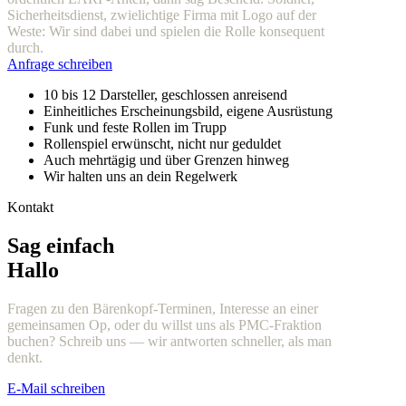
Sicherheitsdienst, zwielichtige Firma mit Logo auf der
Weste: Wir sind dabei und spielen die Rolle konsequent
durch.
Anfrage schreiben
10 bis 12 Darsteller, geschlossen anreisend
Einheitliches Erscheinungsbild, eigene Ausrüstung
Funk und feste Rollen im Trupp
Rollenspiel erwünscht, nicht nur geduldet
Auch mehrtägig und über Grenzen hinweg
Wir halten uns an dein Regelwerk
Kontakt
Sag einfach
Hallo
Fragen zu den Bärenkopf-Terminen, Interesse an einer
gemeinsamen Op, oder du willst uns als PMC-Fraktion
buchen? Schreib uns — wir antworten schneller, als man
denkt.
E-Mail schreiben