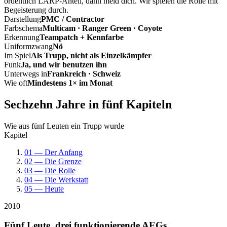
ordentlich LARP-Anteil, dann meld dich. Wir spielen die Rolle mit
Begeisterung durch.
Darstellung
PMC / Contractor
Farbschema
Multicam · Ranger Green · Coyote
Erkennung
Teampatch + Kennfarbe
Uniformzwang
Nö
Im Spiel
Als Trupp, nicht als Einzelkämpfer
Funk
Ja, und wir benutzen ihn
Unterwegs in
Frankreich · Schweiz
Wie oft
Mindestens 1× im Monat
Sechzehn Jahre in fünf Kapiteln
Wie aus fünf Leuten ein Trupp wurde
Kapitel
01 — Der Anfang
02 — Die Grenze
03 — Die Rolle
04 — Die Werkstatt
05 — Heute
2010
Fünf Leute, drei funktionierende AEGs