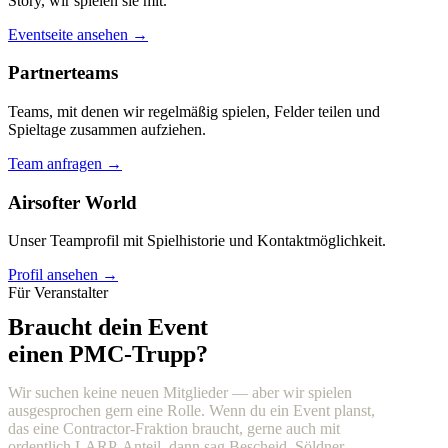
Story, wir spielen sie mit.
Eventseite ansehen →
Partnerteams
Teams, mit denen wir regelmäßig spielen, Felder teilen und
Spieltage zusammen aufziehen.
Team anfragen →
Airsofter World
Unser Teamprofil mit Spielhistorie und Kontaktmöglichkeit.
Profil ansehen →
Für Veranstalter
Braucht dein Event
einen PMC-Trupp?
Wir suchen keine neuen Mitglieder — aber wir spielen
ausgesprochen gern eine Rolle. Wenn du ein Event planst,
das eine Contractor-Fraktion braucht, gerne auch mit
ordentlich LARP-Anteil, dann sag Bescheid. Söldner,