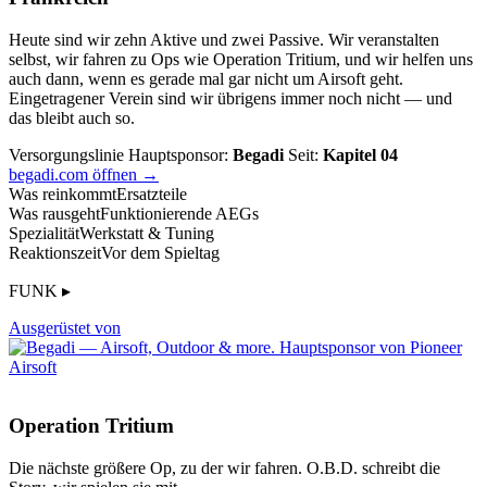
Heute sind wir zehn Aktive und zwei Passive. Wir veranstalten
selbst, wir fahren zu Ops wie Operation Tritium, und wir helfen uns
auch dann, wenn es gerade mal gar nicht um Airsoft geht.
Eingetragener Verein sind wir übrigens immer noch nicht — und
das bleibt auch so.
Versorgungslinie
Hauptsponsor:
Begadi
Seit:
Kapitel 04
begadi.com öffnen →
Was reinkommt
Ersatzteile
Was rausgeht
Funktionierende AEGs
Spezialität
Werkstatt & Tuning
Reaktionszeit
Vor dem Spieltag
FUNK ▸
Ausgerüstet von
Operation Tritium
Die nächste größere Op, zu der wir fahren. O.B.D. schreibt die