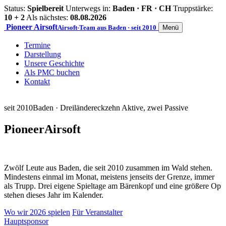
Status:
Spielbereit
Unterwegs in:
Baden · FR · CH
Truppstärke:
10 + 2
Als nächstes:
08.08.2026
Pioneer
Airsoft
Airsoft-Team aus Baden · seit 2010
Menü
Termine
Darstellung
Unsere Geschichte
Als PMC buchen
Kontakt
seit 2010
Baden · Dreiländereck
zehn Aktive, zwei Passive
Pioneer
Airsoft
Zwölf Leute aus Baden, die seit 2010 zusammen im Wald stehen.
Mindestens einmal im Monat, meistens jenseits der Grenze, immer
als Trupp. Drei eigene Spieltage am Bärenkopf und eine größere Op
stehen dieses Jahr im Kalender.
Wo wir 2026 spielen
Für Veranstalter
Hauptsponsor