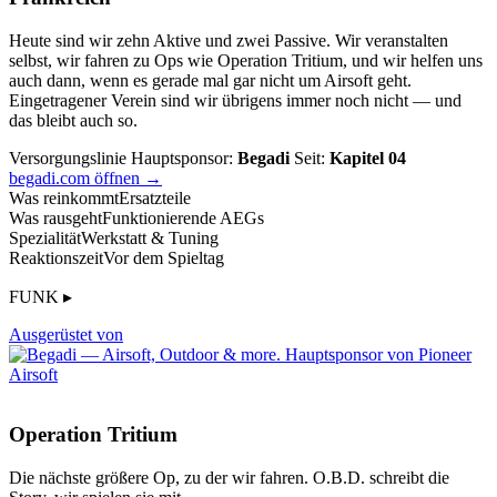
Heute sind wir zehn Aktive und zwei Passive. Wir veranstalten
selbst, wir fahren zu Ops wie Operation Tritium, und wir helfen uns
auch dann, wenn es gerade mal gar nicht um Airsoft geht.
Eingetragener Verein sind wir übrigens immer noch nicht — und
das bleibt auch so.
Versorgungslinie
Hauptsponsor:
Begadi
Seit:
Kapitel 04
begadi.com öffnen →
Was reinkommt
Ersatzteile
Was rausgeht
Funktionierende AEGs
Spezialität
Werkstatt & Tuning
Reaktionszeit
Vor dem Spieltag
FUNK ▸
Ausgerüstet von
Operation Tritium
Die nächste größere Op, zu der wir fahren. O.B.D. schreibt die