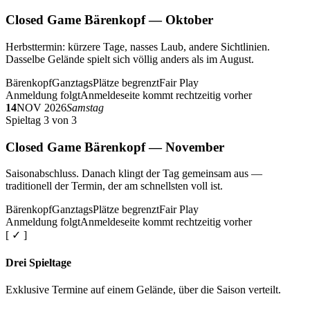
Closed Game Bärenkopf — Oktober
Herbsttermin: kürzere Tage, nasses Laub, andere Sichtlinien.
Dasselbe Gelände spielt sich völlig anders als im August.
Bärenkopf
Ganztags
Plätze begrenzt
Fair Play
Anmeldung folgt
Anmeldeseite kommt rechtzeitig vorher
14
NOV 2026
Samstag
Spieltag 3 von 3
Closed Game Bärenkopf — November
Saisonabschluss. Danach klingt der Tag gemeinsam aus —
traditionell der Termin, der am schnellsten voll ist.
Bärenkopf
Ganztags
Plätze begrenzt
Fair Play
Anmeldung folgt
Anmeldeseite kommt rechtzeitig vorher
[ ✓ ]
Drei Spieltage
Exklusive Termine auf einem Gelände, über die Saison verteilt.