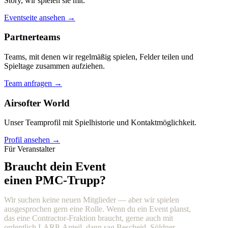
Story, wir spielen sie mit.
Eventseite ansehen →
Partnerteams
Teams, mit denen wir regelmäßig spielen, Felder teilen und
Spieltage zusammen aufziehen.
Team anfragen →
Airsofter World
Unser Teamprofil mit Spielhistorie und Kontaktmöglichkeit.
Profil ansehen →
Für Veranstalter
Braucht dein Event
einen PMC-Trupp?
Wir suchen keine neuen Mitglieder — aber wir spielen
ausgesprochen gern eine Rolle. Wenn du ein Event planst,
das eine Contractor-Fraktion braucht, gerne auch mit
ordentlich LARP-Anteil, dann sag Bescheid. Söldner,