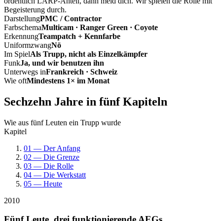
ordentlich LARP-Anteil, dann meld dich. Wir spielen die Rolle mit
Begeisterung durch.
Darstellung
PMC / Contractor
Farbschema
Multicam · Ranger Green · Coyote
Erkennung
Teampatch + Kennfarbe
Uniformzwang
Nö
Im Spiel
Als Trupp, nicht als Einzelkämpfer
Funk
Ja, und wir benutzen ihn
Unterwegs in
Frankreich · Schweiz
Wie oft
Mindestens 1× im Monat
Sechzehn Jahre in fünf Kapiteln
Wie aus fünf Leuten ein Trupp wurde
Kapitel
01 — Der Anfang
02 — Die Grenze
03 — Die Rolle
04 — Die Werkstatt
05 — Heute
2010
Fünf Leute, drei funktionierende AEGs