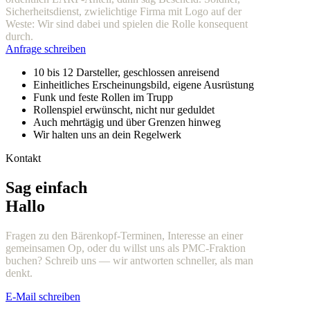
Sicherheitsdienst, zwielichtige Firma mit Logo auf der
Weste: Wir sind dabei und spielen die Rolle konsequent
durch.
Anfrage schreiben
10 bis 12 Darsteller, geschlossen anreisend
Einheitliches Erscheinungsbild, eigene Ausrüstung
Funk und feste Rollen im Trupp
Rollenspiel erwünscht, nicht nur geduldet
Auch mehrtägig und über Grenzen hinweg
Wir halten uns an dein Regelwerk
Kontakt
Sag einfach
Hallo
Fragen zu den Bärenkopf-Terminen, Interesse an einer
gemeinsamen Op, oder du willst uns als PMC-Fraktion
buchen? Schreib uns — wir antworten schneller, als man
denkt.
E-Mail schreiben