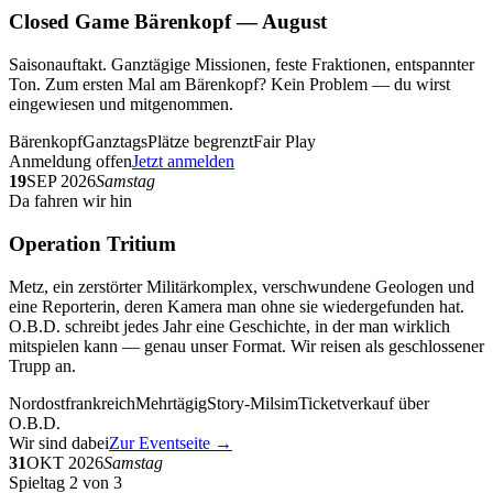
Closed Game Bärenkopf — August
Saisonauftakt. Ganztägige Missionen, feste Fraktionen, entspannter
Ton. Zum ersten Mal am Bärenkopf? Kein Problem — du wirst
eingewiesen und mitgenommen.
Bärenkopf
Ganztags
Plätze begrenzt
Fair Play
Anmeldung offen
Jetzt anmelden
19
SEP 2026
Samstag
Da fahren wir hin
Operation Tritium
Metz, ein zerstörter Militärkomplex, verschwundene Geologen und
eine Reporterin, deren Kamera man ohne sie wiedergefunden hat.
O.B.D. schreibt jedes Jahr eine Geschichte, in der man wirklich
mitspielen kann — genau unser Format. Wir reisen als geschlossener
Trupp an.
Nordostfrankreich
Mehrtägig
Story-Milsim
Ticketverkauf über
O.B.D.
Wir sind dabei
Zur Eventseite →
31
OKT 2026
Samstag
Spieltag 2 von 3