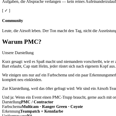
Aufgaben, die Absprache verlangen — kein reines Aufeinanderzulauf
[ ✓ ]
Community
Leute, die Airsoft leben. Der Ton macht den Tag, nicht die Ausrüstun
Warum PMC?
Unsere Darstellung
Kurz gesagt: weil es Spaß macht und niemandem vorschreibt, wie er a
Bart erlaubt, Cap statt Helm, jeder rüstet sich nach eigenem Kopf aus.
Wir einigen uns nur auf ein Farbschema und ein paar Erkennungsmerkm
komplett neu einkleiden.
Zur Klarstellung, weil das öfter gefragt wird: Wir sind ein Airsoft-T
Und ja: Wenn ein Event einen PMC-Trupp braucht, gerne auch mit ord
Darstellung
PMC / Contractor
Farbschema
Multicam · Ranger Green · Coyote
Erkennung
Teampatch + Kennfarbe
Uniformzwang
Nö