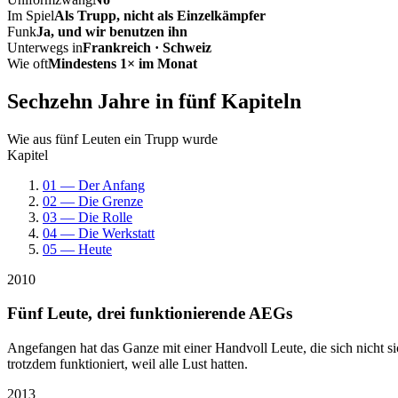
Im Spiel
Als Trupp, nicht als Einzelkämpfer
Funk
Ja, und wir benutzen ihn
Unterwegs in
Frankreich · Schweiz
Wie oft
Mindestens 1× im Monat
Sechzehn Jahre in fünf Kapiteln
Wie aus fünf Leuten ein Trupp wurde
Kapitel
01 — Der Anfang
02 — Die Grenze
03 — Die Rolle
04 — Die Werkstatt
05 — Heute
2010
Fünf Leute, drei funktionierende AEGs
Angefangen hat das Ganze mit einer Handvoll Leute, die sich nicht 
trotzdem funktioniert, weil alle Lust hatten.
2013