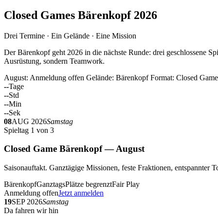
Closed Games Bärenkopf 2026
Drei Termine · Ein Gelände · Eine Mission
Der Bärenkopf geht 2026 in die nächste Runde: drei geschlossene Spi
Ausrüstung, sondern Teamwork.
August: Anmeldung offen
Gelände: Bärenkopf
Format: Closed Game
--
Tage
--
Std
--
Min
--
Sek
08
AUG 2026
Samstag
Spieltag 1 von 3
Closed Game Bärenkopf — August
Saisonauftakt. Ganztägige Missionen, feste Fraktionen, entspannt
Bärenkopf
Ganztags
Plätze begrenzt
Fair Play
Anmeldung offen
Jetzt anmelden
19
SEP 2026
Samstag
Da fahren wir hin