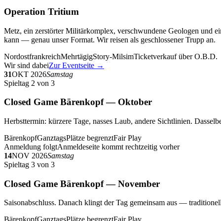
Operation Tritium
Metz, ein zerstörter Militärkomplex, verschwundene Geologen und ein
kann — genau unser Format. Wir reisen als geschlossener Trupp an.
Nordostfrankreich
Mehrtägig
Story-Milsim
Ticketverkauf über O.B.D.
Wir sind dabei
Zur Eventseite →
31
OKT 2026
Samstag
Spieltag 2 von 3
Closed Game Bärenkopf — Oktober
Herbsttermin: kürzere Tage, nasses Laub, andere Sichtlinien. Dasselbe
Bärenkopf
Ganztags
Plätze begrenzt
Fair Play
Anmeldung folgt
Anmeldeseite kommt rechtzeitig vorher
14
NOV 2026
Samstag
Spieltag 3 von 3
Closed Game Bärenkopf — November
Saisonabschluss. Danach klingt der Tag gemeinsam aus — traditionell 
Bärenkopf
Ganztags
Plätze begrenzt
Fair Play