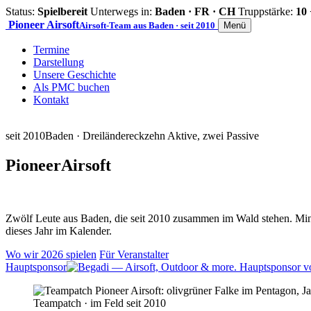
Status:
Spielbereit
Unterwegs in:
Baden · FR · CH
Truppstärke:
10 
Pioneer
Airsoft
Airsoft-Team aus Baden · seit 2010
Menü
Termine
Darstellung
Unsere Geschichte
Als PMC buchen
Kontakt
seit 2010
Baden · Dreiländereck
zehn Aktive, zwei Passive
Pioneer
Airsoft
Zwölf Leute aus Baden, die seit 2010 zusammen im Wald stehen. Mind
dieses Jahr im Kalender.
Wo wir 2026 spielen
Für Veranstalter
Hauptsponsor
Teampatch · im Feld seit 2010