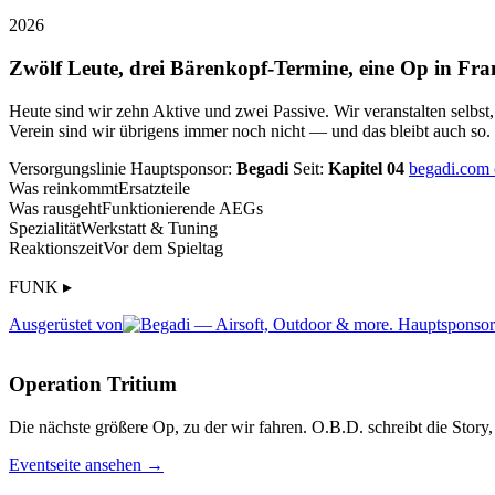
2026
Zwölf Leute, drei Bärenkopf-Termine, eine Op in Fra
Heute sind wir zehn Aktive und zwei Passive. Wir veranstalten selbst
Verein sind wir übrigens immer noch nicht — und das bleibt auch so.
Versorgungslinie
Hauptsponsor:
Begadi
Seit:
Kapitel 04
begadi.com
Was reinkommt
Ersatzteile
Was rausgeht
Funktionierende AEGs
Spezialität
Werkstatt & Tuning
Reaktionszeit
Vor dem Spieltag
FUNK ▸
Ausgerüstet von
Operation Tritium
Die nächste größere Op, zu der wir fahren. O.B.D. schreibt die Story, 
Eventseite ansehen →