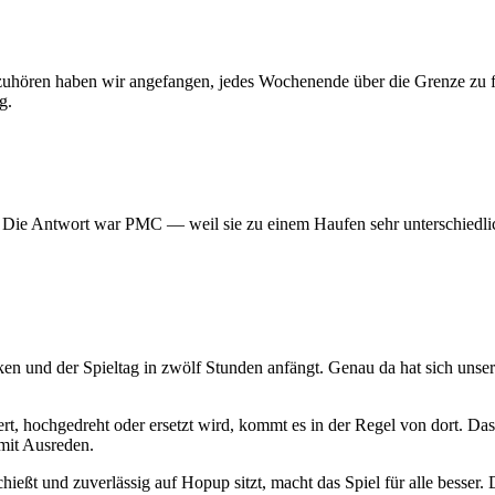
 aufzuhören haben wir angefangen, jedes Wochenende über die Grenze z
g.
? Die Antwort war PMC — weil sie zu einem Haufen sehr unterschiedlic
ken und der Spieltag in zwölf Stunden anfängt. Genau da hat sich uns
t, hochgedreht oder ersetzt wird, kommt es in der Regel von dort. Das
mit Ausreden.
hießt und zuverlässig auf Hopup sitzt, macht das Spiel für alle besser. D