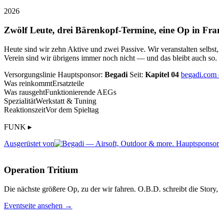
2026
Zwölf Leute, drei Bärenkopf-Termine, eine Op in Fra
Heute sind wir zehn Aktive und zwei Passive. Wir veranstalten selbst
Verein sind wir übrigens immer noch nicht — und das bleibt auch so.
Versorgungslinie
Hauptsponsor:
Begadi
Seit:
Kapitel 04
begadi.com
Was reinkommt
Ersatzteile
Was rausgeht
Funktionierende AEGs
Spezialität
Werkstatt & Tuning
Reaktionszeit
Vor dem Spieltag
FUNK ▸
Ausgerüstet von
Operation Tritium
Die nächste größere Op, zu der wir fahren. O.B.D. schreibt die Story, 
Eventseite ansehen →