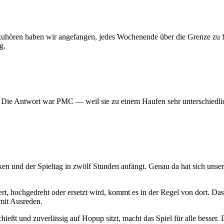
 aufzuhören haben wir angefangen, jedes Wochenende über die Grenze z
g.
? Die Antwort war PMC — weil sie zu einem Haufen sehr unterschiedlic
ken und der Spieltag in zwölf Stunden anfängt. Genau da hat sich uns
t, hochgedreht oder ersetzt wird, kommt es in der Regel von dort. Das
mit Ausreden.
hießt und zuverlässig auf Hopup sitzt, macht das Spiel für alle besser. D