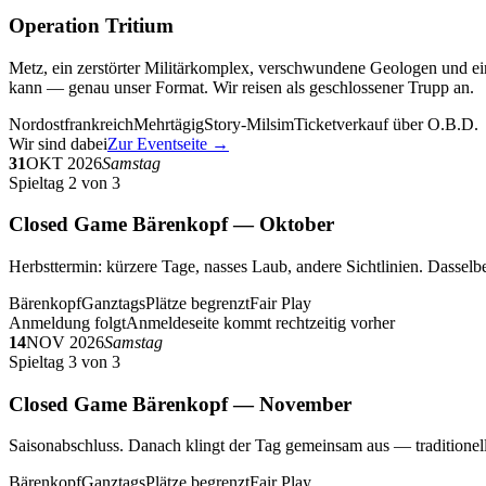
Operation Tritium
Metz, ein zerstörter Militärkomplex, verschwundene Geologen und ein
kann — genau unser Format. Wir reisen als geschlossener Trupp an.
Nordostfrankreich
Mehrtägig
Story-Milsim
Ticketverkauf über O.B.D.
Wir sind dabei
Zur Eventseite →
31
OKT 2026
Samstag
Spieltag 2 von 3
Closed Game Bärenkopf — Oktober
Herbsttermin: kürzere Tage, nasses Laub, andere Sichtlinien. Dasselbe
Bärenkopf
Ganztags
Plätze begrenzt
Fair Play
Anmeldung folgt
Anmeldeseite kommt rechtzeitig vorher
14
NOV 2026
Samstag
Spieltag 3 von 3
Closed Game Bärenkopf — November
Saisonabschluss. Danach klingt der Tag gemeinsam aus — traditionell 
Bärenkopf
Ganztags
Plätze begrenzt
Fair Play