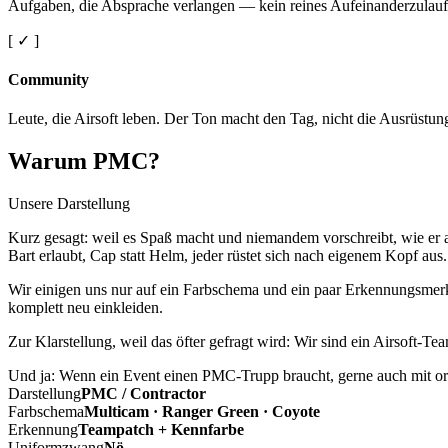
Aufgaben, die Absprache verlangen — kein reines Aufeinanderzulauf
[ ✓ ]
Community
Leute, die Airsoft leben. Der Ton macht den Tag, nicht die Ausrüstun
Warum PMC?
Unsere Darstellung
Kurz gesagt: weil es Spaß macht und niemandem vorschreibt, wie er a
Bart erlaubt, Cap statt Helm, jeder rüstet sich nach eigenem Kopf aus.
Wir einigen uns nur auf ein Farbschema und ein paar Erkennungsmerkm
komplett neu einkleiden.
Zur Klarstellung, weil das öfter gefragt wird: Wir sind ein Airsoft-T
Und ja: Wenn ein Event einen PMC-Trupp braucht, gerne auch mit ord
Darstellung
PMC / Contractor
Farbschema
Multicam · Ranger Green · Coyote
Erkennung
Teampatch + Kennfarbe
Uniformzwang
Nö