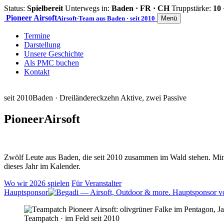
Status:
Spielbereit
Unterwegs in:
Baden · FR · CH
Truppstärke:
10 
Pioneer
Airsoft
Airsoft-Team aus Baden · seit 2010
Menü
Termine
Darstellung
Unsere Geschichte
Als PMC buchen
Kontakt
seit 2010
Baden · Dreiländereck
zehn Aktive, zwei Passive
Pioneer
Airsoft
Zwölf Leute aus Baden, die seit 2010 zusammen im Wald stehen. Mind
dieses Jahr im Kalender.
Wo wir 2026 spielen
Für Veranstalter
Hauptsponsor
Teampatch · im Feld seit 2010