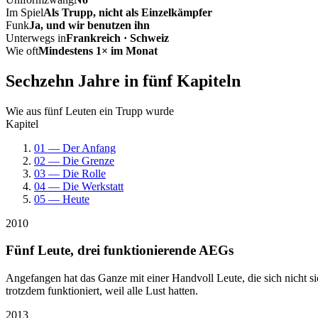
Im Spiel
Als Trupp, nicht als Einzelkämpfer
Funk
Ja, und wir benutzen ihn
Unterwegs in
Frankreich · Schweiz
Wie oft
Mindestens 1× im Monat
Sechzehn Jahre in fünf Kapiteln
Wie aus fünf Leuten ein Trupp wurde
Kapitel
01 — Der Anfang
02 — Die Grenze
03 — Die Rolle
04 — Die Werkstatt
05 — Heute
2010
Fünf Leute, drei funktionierende AEGs
Angefangen hat das Ganze mit einer Handvoll Leute, die sich nicht 
trotzdem funktioniert, weil alle Lust hatten.
2013