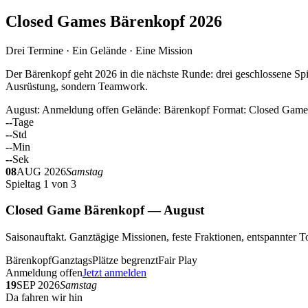
Closed Games Bärenkopf 2026
Drei Termine · Ein Gelände · Eine Mission
Der Bärenkopf geht 2026 in die nächste Runde: drei geschlossene Spi
Ausrüstung, sondern Teamwork.
August: Anmeldung offen
Gelände: Bärenkopf
Format: Closed Game
--
Tage
--
Std
--
Min
--
Sek
08
AUG 2026
Samstag
Spieltag 1 von 3
Closed Game Bärenkopf — August
Saisonauftakt. Ganztägige Missionen, feste Fraktionen, entspannt
Bärenkopf
Ganztags
Plätze begrenzt
Fair Play
Anmeldung offen
Jetzt anmelden
19
SEP 2026
Samstag
Da fahren wir hin