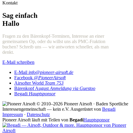
Kontakt
Sag einfach
Hallo
Fragen zu den Bärenkopf-Terminen, Interesse an einer
gemeinsamen Op, oder du willst uns als PMC-Fraktion
buchen? Schreib uns — wir antworten schneller, als man
denkt.
E-Mail schreiben
E-Mail
info@pioneer-airsoft.de
Facebook
@PioneerAirsoft
Airsofter World
Team 753
Bärenkopf August
Anmeldung via Guestoo
Begadi
Hauptsponsor
© 2010–2026 Pioneer Airsoft · Baden
Sportliche
Interessengemeinschaft — kein e.V.
Ausgerüstet von
Begadi
Impressum
·
Datenschutz
Pioneer Airsoft läuft mit Teilen von
Begadi
Hauptsponsor