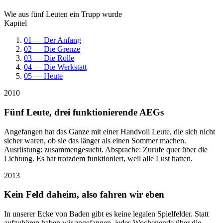
Wie aus fünf Leuten ein Trupp wurde
Kapitel
01 — Der Anfang
02 — Die Grenze
03 — Die Rolle
04 — Die Werkstatt
05 — Heute
2010
Fünf Leute, drei funktionierende AEGs
Angefangen hat das Ganze mit einer Handvoll Leute, die sich nicht
sicher waren, ob sie das länger als einen Sommer machen.
Ausrüstung: zusammengesucht. Absprache: Zurufe quer über die
Lichtung. Es hat trotzdem funktioniert, weil alle Lust hatten.
2013
Kein Feld daheim, also fahren wir eben
In unserer Ecke von Baden gibt es keine legalen Spielfelder. Statt
aufzuhören haben wir angefangen, jedes Wochenende über die