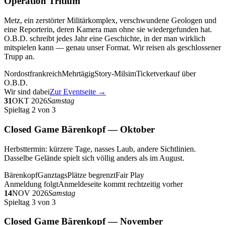
Operation Tritium
Metz, ein zerstörter Militärkomplex, verschwundene Geologen und
eine Reporterin, deren Kamera man ohne sie wiedergefunden hat.
O.B.D. schreibt jedes Jahr eine Geschichte, in der man wirklich
mitspielen kann — genau unser Format. Wir reisen als geschlossener
Trupp an.
Nordostfrankreich
Mehrtägig
Story-Milsim
Ticketverkauf über
O.B.D.
Wir sind dabei
Zur Eventseite →
31
OKT 2026
Samstag
Spieltag 2 von 3
Closed Game Bärenkopf — Oktober
Herbsttermin: kürzere Tage, nasses Laub, andere Sichtlinien.
Dasselbe Gelände spielt sich völlig anders als im August.
Bärenkopf
Ganztags
Plätze begrenzt
Fair Play
Anmeldung folgt
Anmeldeseite kommt rechtzeitig vorher
14
NOV 2026
Samstag
Spieltag 3 von 3
Closed Game Bärenkopf — November