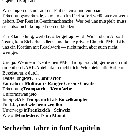
eigenem Kopf aus.
Wir einigen uns nur auf ein Farbschema und ein paar
Erkennungsmerkmale, damit man im Feld sofort weiß, wer zu wem
gehört. Der Rest ist Geschmackssache. Wer bei uns mitspielt, muss
sich also nicht komplett neu einkleiden.
Zur Klarstellung, weil das öfter gefragt wird: Wir sind ein Airsoft-
Team, kein Sicherheitsdienst und keine private Einheit. PMC ist bei
uns ein Kostüm mit Regelwerk — nicht mehr, aber auch nicht
weniger.
Und ja: Wenn ein Event einen PMC-Trupp braucht, gerne auch mit
ordentlich LARP-Anteil, dann meld dich. Wir spielen die Rolle mit
Begeisterung durch.
Darstellung
PMC / Contractor
Farbschema
Multicam · Ranger Green · Coyote
Erkennung
Teampatch + Kennfarbe
Uniformzwang
Nö
Im Spiel
Als Trupp, nicht als Einzelkämpfer
Funk
Ja, und wir benutzen ihn
Unterwegs in
Frankreich · Schweiz
Wie oft
Mindestens 1× im Monat
Sechzehn Jahre in fünf Kapiteln