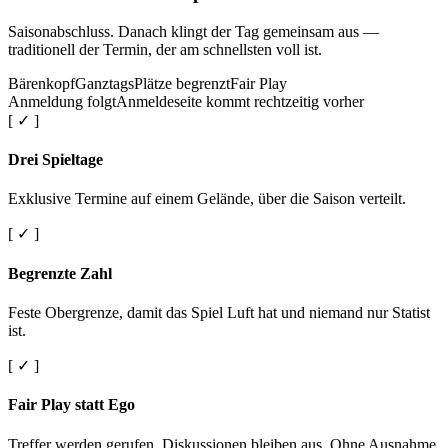
Saisonabschluss. Danach klingt der Tag gemeinsam aus —
traditionell der Termin, der am schnellsten voll ist.
Bärenkopf
Ganztags
Plätze begrenzt
Fair Play
Anmeldung folgt
Anmeldeseite kommt rechtzeitig vorher
[ ✓ ]
Drei Spieltage
Exklusive Termine auf einem Gelände, über die Saison verteilt.
[ ✓ ]
Begrenzte Zahl
Feste Obergrenze, damit das Spiel Luft hat und niemand nur Statist
ist.
[ ✓ ]
Fair Play statt Ego
Treffer werden gerufen. Diskussionen bleiben aus. Ohne Ausnahme.