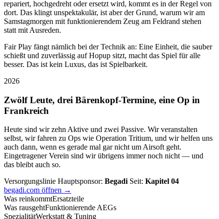
repariert, hochgedreht oder ersetzt wird, kommt es in der Regel von
dort. Das klingt unspektakulär, ist aber der Grund, warum wir am
Samstagmorgen mit funktionierendem Zeug am Feldrand stehen
statt mit Ausreden.
Fair Play fängt nämlich bei der Technik an: Eine Einheit, die sauber
schießt und zuverlässig auf Hopup sitzt, macht das Spiel für alle
besser. Das ist kein Luxus, das ist Spielbarkeit.
2026
Zwölf Leute, drei Bärenkopf-Termine, eine Op in
Frankreich
Heute sind wir zehn Aktive und zwei Passive. Wir veranstalten
selbst, wir fahren zu Ops wie Operation Tritium, und wir helfen uns
auch dann, wenn es gerade mal gar nicht um Airsoft geht.
Eingetragener Verein sind wir übrigens immer noch nicht — und
das bleibt auch so.
Versorgungslinie
Hauptsponsor:
Begadi
Seit:
Kapitel 04
begadi.com öffnen →
Was reinkommt
Ersatzteile
Was rausgeht
Funktionierende AEGs
Spezialität
Werkstatt & Tuning