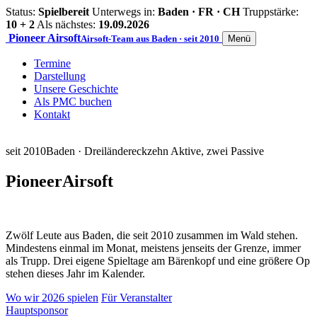
Status:
Spielbereit
Unterwegs in:
Baden · FR · CH
Truppstärke:
10 + 2
Als nächstes:
19.09.2026
Pioneer
Airsoft
Airsoft-Team aus Baden · seit 2010
Menü
Termine
Darstellung
Unsere Geschichte
Als PMC buchen
Kontakt
seit 2010
Baden · Dreiländereck
zehn Aktive, zwei Passive
Pioneer
Airsoft
Zwölf Leute aus Baden, die seit 2010 zusammen im Wald stehen.
Mindestens einmal im Monat, meistens jenseits der Grenze, immer
als Trupp. Drei eigene Spieltage am Bärenkopf und eine größere Op
stehen dieses Jahr im Kalender.
Wo wir 2026 spielen
Für Veranstalter
Hauptsponsor