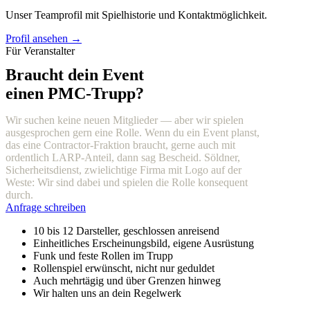
Unser Teamprofil mit Spielhistorie und Kontaktmöglichkeit.
Profil ansehen →
Für Veranstalter
Braucht dein Event
einen PMC-Trupp?
Wir suchen keine neuen Mitglieder — aber wir spielen
ausgesprochen gern eine Rolle. Wenn du ein Event planst,
das eine Contractor-Fraktion braucht, gerne auch mit
ordentlich LARP-Anteil, dann sag Bescheid. Söldner,
Sicherheitsdienst, zwielichtige Firma mit Logo auf der
Weste: Wir sind dabei und spielen die Rolle konsequent
durch.
Anfrage schreiben
10 bis 12 Darsteller, geschlossen anreisend
Einheitliches Erscheinungsbild, eigene Ausrüstung
Funk und feste Rollen im Trupp
Rollenspiel erwünscht, nicht nur geduldet
Auch mehrtägig und über Grenzen hinweg
Wir halten uns an dein Regelwerk