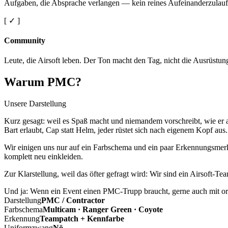
Aufgaben, die Absprache verlangen — kein reines Aufeinanderzulauf
[ ✓ ]
Community
Leute, die Airsoft leben. Der Ton macht den Tag, nicht die Ausrüstun
Warum PMC?
Unsere Darstellung
Kurz gesagt: weil es Spaß macht und niemandem vorschreibt, wie er a
Bart erlaubt, Cap statt Helm, jeder rüstet sich nach eigenem Kopf aus.
Wir einigen uns nur auf ein Farbschema und ein paar Erkennungsmerkm
komplett neu einkleiden.
Zur Klarstellung, weil das öfter gefragt wird: Wir sind ein Airsoft-T
Und ja: Wenn ein Event einen PMC-Trupp braucht, gerne auch mit ord
Darstellung
PMC / Contractor
Farbschema
Multicam · Ranger Green · Coyote
Erkennung
Teampatch + Kennfarbe
Uniformzwang
Nö