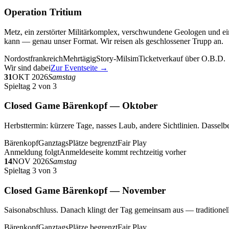
Operation Tritium
Metz, ein zerstörter Militärkomplex, verschwundene Geologen und ein
kann — genau unser Format. Wir reisen als geschlossener Trupp an.
Nordostfrankreich
Mehrtägig
Story-Milsim
Ticketverkauf über O.B.D.
Wir sind dabei
Zur Eventseite →
31
OKT 2026
Samstag
Spieltag 2 von 3
Closed Game Bärenkopf — Oktober
Herbsttermin: kürzere Tage, nasses Laub, andere Sichtlinien. Dasselbe
Bärenkopf
Ganztags
Plätze begrenzt
Fair Play
Anmeldung folgt
Anmeldeseite kommt rechtzeitig vorher
14
NOV 2026
Samstag
Spieltag 3 von 3
Closed Game Bärenkopf — November
Saisonabschluss. Danach klingt der Tag gemeinsam aus — traditionell 
Bärenkopf
Ganztags
Plätze begrenzt
Fair Play