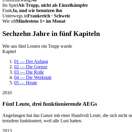
Im Spiel
Als Trupp, nicht als Einzelkämpfer
Funk
Ja, und wir benutzen ihn
Unterwegs in
Frankreich · Schweiz
Wie oft
Mindestens 1× im Monat
Sechzehn Jahre in fünf Kapiteln
Wie aus fünf Leuten ein Trupp wurde
Kapitel
01 — Der Anfang
02 — Die Grenze
03 — Die Rolle
04 — Die Werkstatt
05 — Heute
2010
Fünf Leute, drei funktionierende AEGs
Angefangen hat das Ganze mit einer Handvoll Leute, die sich nicht 
trotzdem funktioniert, weil alle Lust hatten.
2013