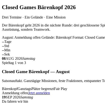
Closed Games Bärenkopf 2026
Drei Termine · Ein Gelände · Eine Mission
Der Bärenkopf geht 2026 in die nächste Runde: drei geschlossene Spi
Ausrüstung, sondern Teamwork.
August: Anmeldung offen
Gelände: Bärenkopf
Format: Closed Game
--
Tage
--
Std
--
Min
--
Sek
08
AUG 2026
Samstag
Spieltag 1 von 3
Closed Game Bärenkopf — August
Saisonauftakt. Ganztägige Missionen, feste Fraktionen, entspannt
Bärenkopf
Ganztags
Plätze begrenzt
Fair Play
Anmeldung offen
Jetzt anmelden
19
SEP 2026
Samstag
Da fahren wir hin