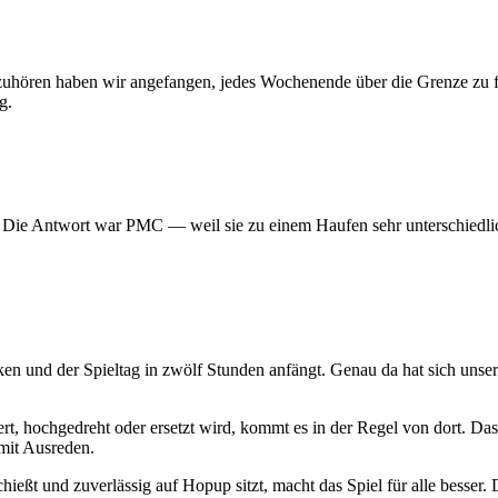
 aufzuhören haben wir angefangen, jedes Wochenende über die Grenze z
g.
? Die Antwort war PMC — weil sie zu einem Haufen sehr unterschiedlic
ken und der Spieltag in zwölf Stunden anfängt. Genau da hat sich uns
t, hochgedreht oder ersetzt wird, kommt es in der Regel von dort. Das
mit Ausreden.
hießt und zuverlässig auf Hopup sitzt, macht das Spiel für alle besser. D