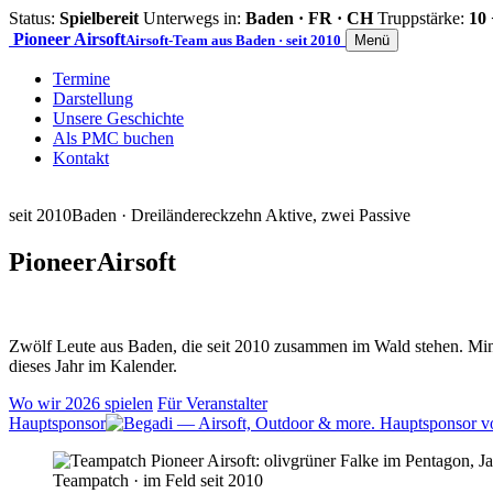
Status:
Spielbereit
Unterwegs in:
Baden · FR · CH
Truppstärke:
10 
Pioneer
Airsoft
Airsoft-Team aus Baden · seit 2010
Menü
Termine
Darstellung
Unsere Geschichte
Als PMC buchen
Kontakt
seit 2010
Baden · Dreiländereck
zehn Aktive, zwei Passive
Pioneer
Airsoft
Zwölf Leute aus Baden, die seit 2010 zusammen im Wald stehen. Mind
dieses Jahr im Kalender.
Wo wir 2026 spielen
Für Veranstalter
Hauptsponsor
Teampatch · im Feld seit 2010