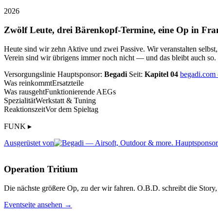
2026
Zwölf Leute, drei Bärenkopf-Termine, eine Op in Fra
Heute sind wir zehn Aktive und zwei Passive. Wir veranstalten selbst
Verein sind wir übrigens immer noch nicht — und das bleibt auch so.
Versorgungslinie
Hauptsponsor:
Begadi
Seit:
Kapitel 04
begadi.com
Was reinkommt
Ersatzteile
Was rausgeht
Funktionierende AEGs
Spezialität
Werkstatt & Tuning
Reaktionszeit
Vor dem Spieltag
FUNK ▸
Ausgerüstet von
Operation Tritium
Die nächste größere Op, zu der wir fahren. O.B.D. schreibt die Story, 
Eventseite ansehen →