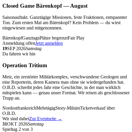
Closed Game Bärenkopf — August
Saisonauftakt. Ganztägige Missionen, feste Fraktionen, entspannter
Ton. Zum ersten Mal am Bärenkopf? Kein Problem — du wirst
eingewiesen und mitgenommen.
Bärenkopf
Ganztags
Plätze begrenzt
Fair Play
Anmeldung offen
Jetzt anmelden
19
SEP 2026
Samstag
Da fahren wir hin
Operation Tritium
Metz, ein zerstörter Militärkomplex, verschwundene Geologen und
eine Reporterin, deren Kamera man ohne sie wiedergefunden hat.
O.B.D. schreibt jedes Jahr eine Geschichte, in der man wirklich
mitspielen kann — genau unser Format. Wir reisen als geschlossener
Trupp an.
Nordostfrankreich
Mehrtägig
Story-Milsim
Ticketverkauf über
O.B.D.
Wir sind dabei
Zur Eventseite →
31
OKT 2026
Samstag
Spieltag 2 von 3