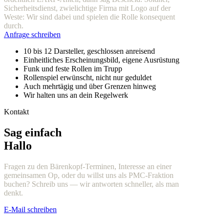
Sicherheitsdienst, zwielichtige Firma mit Logo auf der
Weste: Wir sind dabei und spielen die Rolle konsequent
durch.
Anfrage schreiben
10 bis 12 Darsteller, geschlossen anreisend
Einheitliches Erscheinungsbild, eigene Ausrüstung
Funk und feste Rollen im Trupp
Rollenspiel erwünscht, nicht nur geduldet
Auch mehrtägig und über Grenzen hinweg
Wir halten uns an dein Regelwerk
Kontakt
Sag einfach
Hallo
Fragen zu den Bärenkopf-Terminen, Interesse an einer
gemeinsamen Op, oder du willst uns als PMC-Fraktion
buchen? Schreib uns — wir antworten schneller, als man
denkt.
E-Mail schreiben