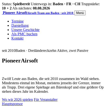
Status:
Spielbereit
Unterwegs in:
Baden · FR · CH
Truppstärke:
10 + 2
Als nächstes:
08.08.2026
Pioneer
Airsoft
Airsoft-Team aus Baden · seit 2010
Menü
Termine
Darstellung
Unsere Geschichte
Als PMC buchen
Kontakt
seit 2010
Baden · Dreiländereck
zehn Aktive, zwei Passive
Pioneer
Airsoft
Zwölf Leute aus Baden, die seit 2010 zusammen im Wald stehen.
Mindestens einmal im Monat, meistens jenseits der Grenze, immer
als Trupp. Drei eigene Spieltage am Bärenkopf und eine größere Op
stehen dieses Jahr im Kalender.
Wo wir 2026 spielen
Für Veranstalter
Hauptsponsor