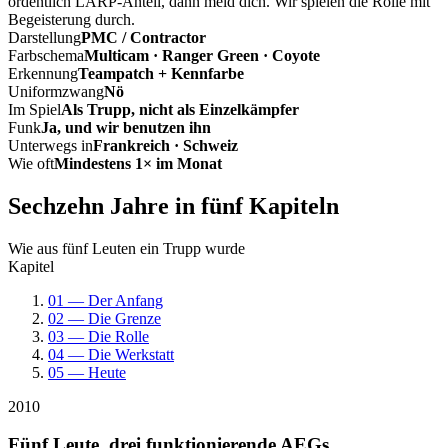
ordentlich LARP-Anteil, dann meld dich. Wir spielen die Rolle mit
Begeisterung durch.
Darstellung
PMC / Contractor
Farbschema
Multicam · Ranger Green · Coyote
Erkennung
Teampatch + Kennfarbe
Uniformzwang
Nö
Im Spiel
Als Trupp, nicht als Einzelkämpfer
Funk
Ja, und wir benutzen ihn
Unterwegs in
Frankreich · Schweiz
Wie oft
Mindestens 1× im Monat
Sechzehn Jahre in fünf Kapiteln
Wie aus fünf Leuten ein Trupp wurde
Kapitel
01 — Der Anfang
02 — Die Grenze
03 — Die Rolle
04 — Die Werkstatt
05 — Heute
2010
Fünf Leute, drei funktionierende AEGs