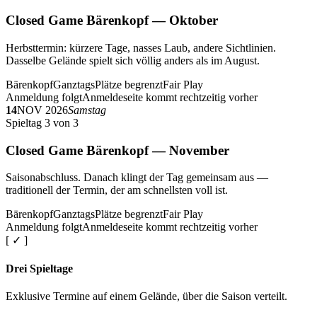
Closed Game Bärenkopf — Oktober
Herbsttermin: kürzere Tage, nasses Laub, andere Sichtlinien.
Dasselbe Gelände spielt sich völlig anders als im August.
Bärenkopf
Ganztags
Plätze begrenzt
Fair Play
Anmeldung folgt
Anmeldeseite kommt rechtzeitig vorher
14
NOV 2026
Samstag
Spieltag 3 von 3
Closed Game Bärenkopf — November
Saisonabschluss. Danach klingt der Tag gemeinsam aus —
traditionell der Termin, der am schnellsten voll ist.
Bärenkopf
Ganztags
Plätze begrenzt
Fair Play
Anmeldung folgt
Anmeldeseite kommt rechtzeitig vorher
[ ✓ ]
Drei Spieltage
Exklusive Termine auf einem Gelände, über die Saison verteilt.