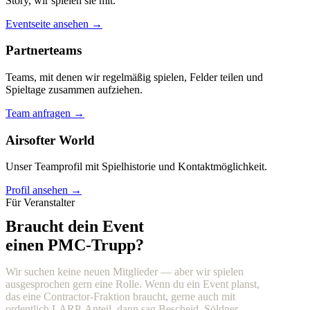
Story, wir spielen sie mit.
Eventseite ansehen →
Partnerteams
Teams, mit denen wir regelmäßig spielen, Felder teilen und
Spieltage zusammen aufziehen.
Team anfragen →
Airsofter World
Unser Teamprofil mit Spielhistorie und Kontaktmöglichkeit.
Profil ansehen →
Für Veranstalter
Braucht dein Event
einen PMC-Trupp?
Wir suchen keine neuen Mitglieder — aber wir spielen
ausgesprochen gern eine Rolle. Wenn du ein Event planst,
das eine Contractor-Fraktion braucht, gerne auch mit
ordentlich LARP-Anteil, dann sag Bescheid. Söldner,