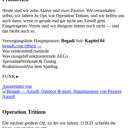
Heute sind wir zehn Aktive und zwei Passive. Wir veranstalten
selbst, wir fahren zu Ops wie Operation Tritium, und wir helfen uns
auch dann, wenn es gerade mal gar nicht um Airsoft geht.
Eingetragener Verein sind wir übrigens immer noch nicht — und
das bleibt auch so.
Versorgungslinie
Hauptsponsor:
Begadi
Seit:
Kapitel 04
begadi.com öffnen →
Was reinkommt
Ersatzteile
Was rausgeht
Funktionierende AEGs
Spezialität
Werkstatt & Tuning
Reaktionszeit
Vor dem Spieltag
FUNK ▸
Ausgerüstet von
Operation Tritium
Die nächste größere Op, zu der wir fahren. O.B.D. schreibt die