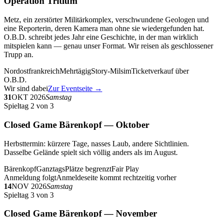
Operation Tritium
Metz, ein zerstörter Militärkomplex, verschwundene Geologen und
eine Reporterin, deren Kamera man ohne sie wiedergefunden hat.
O.B.D. schreibt jedes Jahr eine Geschichte, in der man wirklich
mitspielen kann — genau unser Format. Wir reisen als geschlossener
Trupp an.
Nordostfrankreich
Mehrtägig
Story-Milsim
Ticketverkauf über
O.B.D.
Wir sind dabei
Zur Eventseite →
31
OKT 2026
Samstag
Spieltag 2 von 3
Closed Game Bärenkopf — Oktober
Herbsttermin: kürzere Tage, nasses Laub, andere Sichtlinien.
Dasselbe Gelände spielt sich völlig anders als im August.
Bärenkopf
Ganztags
Plätze begrenzt
Fair Play
Anmeldung folgt
Anmeldeseite kommt rechtzeitig vorher
14
NOV 2026
Samstag
Spieltag 3 von 3
Closed Game Bärenkopf — November