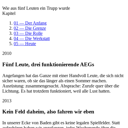
Wie aus fünf Leuten ein Trupp wurde
Kapitel
01 — Der Anfang
02 — Die Grenze
03 — Die Rolle
04 — Die Werkstatt
05 — Heute
2010
Fünf Leute, drei funktionierende AEGs
Angefangen hat das Ganze mit einer Handvoll Leute, die sich nicht
sicher waren, ob sie das länger als einen Sommer machen.
Ausrüstung: zusammengesucht. Absprache: Zurufe quer über die
Lichtung. Es hat trotzdem funktioniert, weil alle Lust hatten.
2013
Kein Feld daheim, also fahren wir eben
In unserer Ecke von Baden gibt es keine legalen Spielfelder. Statt
aufzuhören haben wir angefangen, jedes Wochenende über die