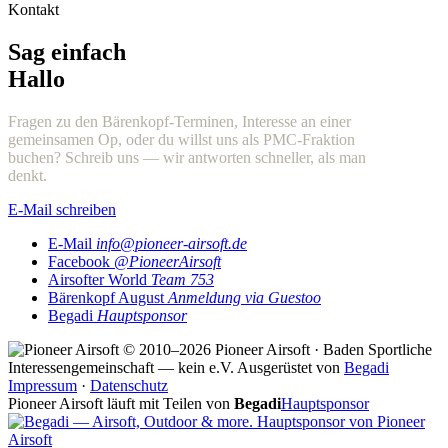
Kontakt
Sag einfach
Hallo
Fragen zu den Bärenkopf-Terminen, Interesse an einer
gemeinsamen Op, oder du willst uns als PMC-Fraktion
buchen? Schreib uns — wir antworten schneller, als man
denkt.
E-Mail schreiben
E-Mail
info@pioneer-airsoft.de
Facebook
@PioneerAirsoft
Airsofter World
Team 753
Bärenkopf August
Anmeldung via Guestoo
Begadi
Hauptsponsor
© 2010–2026 Pioneer Airsoft · Baden
Sportliche
Interessengemeinschaft — kein e.V.
Ausgerüstet von
Begadi
Impressum
·
Datenschutz
Pioneer Airsoft läuft mit Teilen von
Begadi
Hauptsponsor