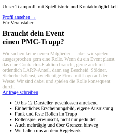
Unser Teamprofil mit Spielhistorie und Kontaktmöglichkeit.
Profil ansehen →
Für Veranstalter
Braucht dein Event
einen PMC-Trupp?
Wir suchen keine neuen Mitglieder — aber wir spielen
ausgesprochen gern eine Rolle. Wenn du ein Event planst,
das eine Contractor-Fraktion braucht, gerne auch mit
ordentlich LARP-Anteil, dann sag Bescheid. Söldner,
Sicherheitsdienst, zwielichtige Firma mit Logo auf der
Weste: Wir sind dabei und spielen die Rolle konsequent
durch.
Anfrage schreiben
10 bis 12 Darsteller, geschlossen anreisend
Einheitliches Erscheinungsbild, eigene Ausrüstung
Funk und feste Rollen im Trupp
Rollenspiel erwünscht, nicht nur geduldet
Auch mehrtägig und über Grenzen hinweg
Wir halten uns an dein Regelwerk