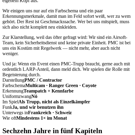
eigenem Kopf aus.
Wir einigen uns nur auf ein Farbschema und ein paar
Erkennungsmerkmale, damit man im Feld sofort weiß, wer zu wem
gehört. Der Rest ist Geschmackssache. Wer bei uns mitspielt, muss
sich also nicht komplett neu einkleiden.
Zur Klarstellung, weil das öfter gefragt wird: Wir sind ein Airsoft-
Team, kein Sicherheitsdienst und keine private Einheit. PMC ist bei
uns ein Kostüm mit Regelwerk — nicht mehr, aber auch nicht
weniger.
Und ja: Wenn ein Event einen PMC-Trupp braucht, gerne auch mit
ordentlich LARP-Anteil, dann meld dich. Wir spielen die Rolle mit
Begeisterung durch.
Darstellung
PMC / Contractor
Farbschema
Multicam · Ranger Green · Coyote
Erkennung
Teampatch + Kennfarbe
Uniformzwang
Nö
Im Spiel
Als Trupp, nicht als Einzelkämpfer
Funk
Ja, und wir benutzen ihn
Unterwegs in
Frankreich · Schweiz
Wie oft
Mindestens 1× im Monat
Sechzehn Jahre in fünf Kapiteln