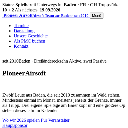
Status:
Spielbereit
Unterwegs in:
Baden · FR · CH
Truppstärke:
10 + 2
Als nächstes:
19.09.2026
Pioneer
Airsoft
Airsoft-Team aus Baden · seit 2010
Menü
Termine
Darstellung
Unsere Geschichte
Als PMC buchen
Kontakt
seit 2010
Baden · Dreiländereck
zehn Aktive, zwei Passive
Pioneer
Airsoft
Zwölf Leute aus Baden, die seit 2010 zusammen im Wald stehen.
Mindestens einmal im Monat, meistens jenseits der Grenze, immer
als Trupp. Drei eigene Spieltage am Bärenkopf und eine größere Op
stehen dieses Jahr im Kalender.
Wo wir 2026 spielen
Für Veranstalter
Hauptsponsor