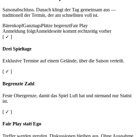
Saisonabschluss. Danach klingt der Tag gemeinsam aus —
traditionell der Termin, der am schnellsten voll ist.
Bärenkopf
Ganztags
Plätze begrenzt
Fair Play
Anmeldung folgt
Anmeldeseite kommt rechtzeitig vorher
[ ✓ ]
Drei Spieltage
Exklusive Termine auf einem Gelände, über die Saison verteilt.
[ ✓ ]
Begrenzte Zahl
Feste Obergrenze, damit das Spiel Luft hat und niemand nur Statist
ist.
[ ✓ ]
Fair Play statt Ego
Treffer werden gerufen. Diskussionen bleiben aus. Ohne Ausnahme.