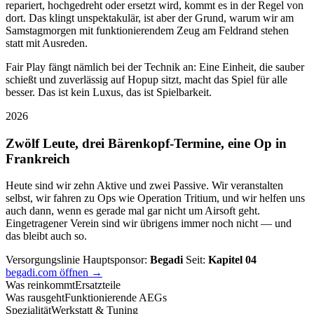
repariert, hochgedreht oder ersetzt wird, kommt es in der Regel von
dort. Das klingt unspektakulär, ist aber der Grund, warum wir am
Samstagmorgen mit funktionierendem Zeug am Feldrand stehen
statt mit Ausreden.
Fair Play fängt nämlich bei der Technik an: Eine Einheit, die sauber
schießt und zuverlässig auf Hopup sitzt, macht das Spiel für alle
besser. Das ist kein Luxus, das ist Spielbarkeit.
2026
Zwölf Leute, drei Bärenkopf-Termine, eine Op in
Frankreich
Heute sind wir zehn Aktive und zwei Passive. Wir veranstalten
selbst, wir fahren zu Ops wie Operation Tritium, und wir helfen uns
auch dann, wenn es gerade mal gar nicht um Airsoft geht.
Eingetragener Verein sind wir übrigens immer noch nicht — und
das bleibt auch so.
Versorgungslinie
Hauptsponsor:
Begadi
Seit:
Kapitel 04
begadi.com öffnen →
Was reinkommt
Ersatzteile
Was rausgeht
Funktionierende AEGs
Spezialität
Werkstatt & Tuning