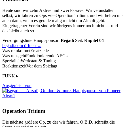
Heute sind wir zehn Aktive und zwei Passive. Wir veranstalten
selbst, wir fahren zu Ops wie Operation Tritium, und wir helfen uns
auch dann, wenn es gerade mal gar nicht um Airsoft geht.
Eingetragener Verein sind wir übrigens immer noch nicht — und
das bleibt auch so.
Versorgungslinie
Hauptsponsor:
Begadi
Seit:
Kapitel 04
begadi.com öffnen →
Was reinkommt
Ersatzteile
Was rausgeht
Funktionierende AEGs
Spezialität
Werkstatt & Tuning
Reaktionszeit
Vor dem Spieltag
FUNK ▸
Ausgerüstet von
Operation Tritium
Die nächste größere Op, zu der wir fahren. O.B.D. schreibt die