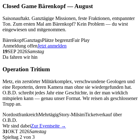
Closed Game Bärenkopf — August
Saisonauftakt. Ganztägige Missionen, feste Fraktionen, entspannter
Ton. Zum ersten Mal am Bärenkopf? Kein Problem — du wirst
eingewiesen und mitgenommen.
Bärenkopf
Ganztags
Plätze begrenzt
Fair Play
Anmeldung offen
Jetzt anmelden
19
SEP 2026
Samstag
Da fahren wir hin
Operation Tritium
Metz, ein zerstörter Militärkomplex, verschwundene Geologen und
eine Reporterin, deren Kamera man ohne sie wiedergefunden hat.
O.B.D. schreibt jedes Jahr eine Geschichte, in der man wirklich
mitspielen kann — genau unser Format. Wir reisen als geschlossener
Trupp an.
Nordostfrankreich
Mehrtägig
Story-Milsim
Ticketverkauf über
O.B.D.
Wir sind dabei
Zur Eventseite →
31
OKT 2026
Samstag
Spieltag 2 von 3