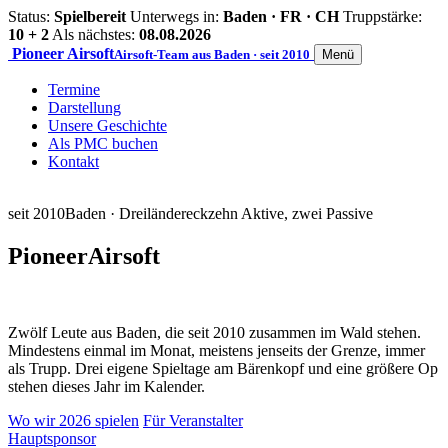
Status:
Spielbereit
Unterwegs in:
Baden · FR · CH
Truppstärke:
10 + 2
Als nächstes:
08.08.2026
Pioneer
Airsoft
Airsoft-Team aus Baden · seit 2010
Menü
Termine
Darstellung
Unsere Geschichte
Als PMC buchen
Kontakt
seit 2010
Baden · Dreiländereck
zehn Aktive, zwei Passive
Pioneer
Airsoft
Zwölf Leute aus Baden, die seit 2010 zusammen im Wald stehen.
Mindestens einmal im Monat, meistens jenseits der Grenze, immer
als Trupp. Drei eigene Spieltage am Bärenkopf und eine größere Op
stehen dieses Jahr im Kalender.
Wo wir 2026 spielen
Für Veranstalter
Hauptsponsor