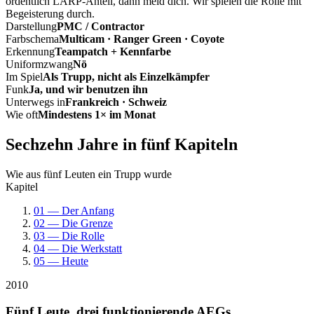
ordentlich LARP-Anteil, dann meld dich. Wir spielen die Rolle mit
Begeisterung durch.
Darstellung
PMC / Contractor
Farbschema
Multicam · Ranger Green · Coyote
Erkennung
Teampatch + Kennfarbe
Uniformzwang
Nö
Im Spiel
Als Trupp, nicht als Einzelkämpfer
Funk
Ja, und wir benutzen ihn
Unterwegs in
Frankreich · Schweiz
Wie oft
Mindestens 1× im Monat
Sechzehn Jahre in fünf Kapiteln
Wie aus fünf Leuten ein Trupp wurde
Kapitel
01 — Der Anfang
02 — Die Grenze
03 — Die Rolle
04 — Die Werkstatt
05 — Heute
2010
Fünf Leute, drei funktionierende AEGs