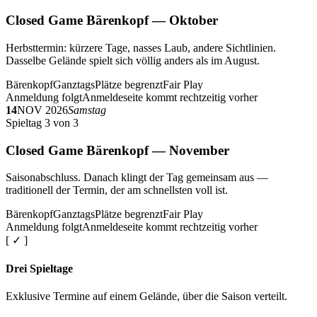
Closed Game Bärenkopf — Oktober
Herbsttermin: kürzere Tage, nasses Laub, andere Sichtlinien.
Dasselbe Gelände spielt sich völlig anders als im August.
Bärenkopf
Ganztags
Plätze begrenzt
Fair Play
Anmeldung folgt
Anmeldeseite kommt rechtzeitig vorher
14
NOV 2026
Samstag
Spieltag 3 von 3
Closed Game Bärenkopf — November
Saisonabschluss. Danach klingt der Tag gemeinsam aus —
traditionell der Termin, der am schnellsten voll ist.
Bärenkopf
Ganztags
Plätze begrenzt
Fair Play
Anmeldung folgt
Anmeldeseite kommt rechtzeitig vorher
[ ✓ ]
Drei Spieltage
Exklusive Termine auf einem Gelände, über die Saison verteilt.