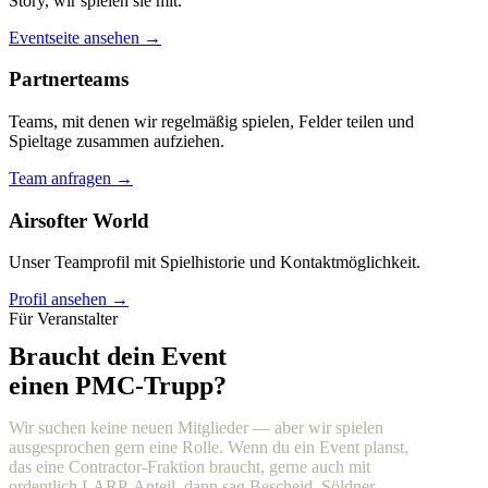
Story, wir spielen sie mit.
Eventseite ansehen →
Partnerteams
Teams, mit denen wir regelmäßig spielen, Felder teilen und
Spieltage zusammen aufziehen.
Team anfragen →
Airsofter World
Unser Teamprofil mit Spielhistorie und Kontaktmöglichkeit.
Profil ansehen →
Für Veranstalter
Braucht dein Event
einen PMC-Trupp?
Wir suchen keine neuen Mitglieder — aber wir spielen
ausgesprochen gern eine Rolle. Wenn du ein Event planst,
das eine Contractor-Fraktion braucht, gerne auch mit
ordentlich LARP-Anteil, dann sag Bescheid. Söldner,