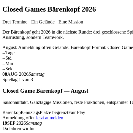
Closed Games Bärenkopf 2026
Drei Termine · Ein Gelände · Eine Mission
Der Bärenkopf geht 2026 in die nächste Runde: drei geschlossene Spi
Ausrüstung, sondern Teamwork.
August: Anmeldung offen
Gelände: Bärenkopf
Format: Closed Game
--
Tage
--
Std
--
Min
--
Sek
08
AUG 2026
Samstag
Spieltag 1 von 3
Closed Game Bärenkopf — August
Saisonauftakt. Ganztägige Missionen, feste Fraktionen, entspannt
Bärenkopf
Ganztags
Plätze begrenzt
Fair Play
Anmeldung offen
Jetzt anmelden
19
SEP 2026
Samstag
Da fahren wir hin