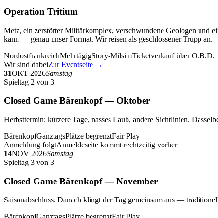
Operation Tritium
Metz, ein zerstörter Militärkomplex, verschwundene Geologen und ein
kann — genau unser Format. Wir reisen als geschlossener Trupp an.
Nordostfrankreich
Mehrtägig
Story-Milsim
Ticketverkauf über O.B.D.
Wir sind dabei
Zur Eventseite →
31
OKT 2026
Samstag
Spieltag 2 von 3
Closed Game Bärenkopf — Oktober
Herbsttermin: kürzere Tage, nasses Laub, andere Sichtlinien. Dasselbe
Bärenkopf
Ganztags
Plätze begrenzt
Fair Play
Anmeldung folgt
Anmeldeseite kommt rechtzeitig vorher
14
NOV 2026
Samstag
Spieltag 3 von 3
Closed Game Bärenkopf — November
Saisonabschluss. Danach klingt der Tag gemeinsam aus — traditionell 
Bärenkopf
Ganztags
Plätze begrenzt
Fair Play