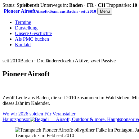
Status:
Spielbereit
Unterwegs in:
Baden · FR · CH
Truppstärke:
10 
Pioneer
Airsoft
Airsoft-Team aus Baden · seit 2010
Menü
Termine
Darstellung
Unsere Geschichte
Als PMC buchen
Kontakt
seit 2010
Baden · Dreiländereck
zehn Aktive, zwei Passive
Pioneer
Airsoft
Zwölf Leute aus Baden, die seit 2010 zusammen im Wald stehen. Mind
dieses Jahr im Kalender.
Wo wir 2026 spielen
Für Veranstalter
Hauptsponsor
Teampatch · im Feld seit 2010