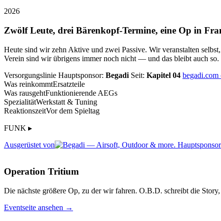
2026
Zwölf Leute, drei Bärenkopf-Termine, eine Op in Fra
Heute sind wir zehn Aktive und zwei Passive. Wir veranstalten selbst
Verein sind wir übrigens immer noch nicht — und das bleibt auch so.
Versorgungslinie
Hauptsponsor:
Begadi
Seit:
Kapitel 04
begadi.com
Was reinkommt
Ersatzteile
Was rausgeht
Funktionierende AEGs
Spezialität
Werkstatt & Tuning
Reaktionszeit
Vor dem Spieltag
FUNK ▸
Ausgerüstet von
Operation Tritium
Die nächste größere Op, zu der wir fahren. O.B.D. schreibt die Story, 
Eventseite ansehen →