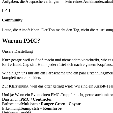
Aufgaben, die Absprache verlangen — kein reines Aufeinanderzulauf
[ ✓ ]
Community
Leute, die Airsoft leben. Der Ton macht den Tag, nicht die Ausrüstun
Warum PMC?
Unsere Darstellung
Kurz gesagt: weil es Spaß macht und niemandem vorschreibt, wie er a
Bart erlaubt, Cap statt Helm, jeder rüstet sich nach eigenem Kopf aus.
Wir einigen uns nur auf ein Farbschema und ein paar Erkennungsmerkm
komplett neu einkleiden.
Zur Klarstellung, weil das öfter gefragt wird: Wir sind ein Airsoft-T
Und ja: Wenn ein Event einen PMC-Trupp braucht, gerne auch mit ord
Darstellung
PMC / Contractor
Farbschema
Multicam · Ranger Green · Coyote
Erkennung
Teampatch + Kennfarbe
Uniformzwang
Nö