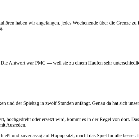
 aufzuhören haben wir angefangen, jedes Wochenende über die Grenze z
g.
? Die Antwort war PMC — weil sie zu einem Haufen sehr unterschiedlic
ken und der Spieltag in zwölf Stunden anfängt. Genau da hat sich uns
t, hochgedreht oder ersetzt wird, kommt es in der Regel von dort. Das
mit Ausreden.
hießt und zuverlässig auf Hopup sitzt, macht das Spiel für alle besser. D