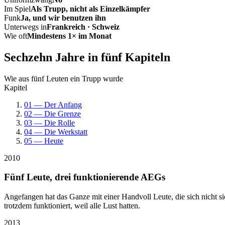
Im Spiel
Als Trupp, nicht als Einzelkämpfer
Funk
Ja, und wir benutzen ihn
Unterwegs in
Frankreich · Schweiz
Wie oft
Mindestens 1× im Monat
Sechzehn Jahre in fünf Kapiteln
Wie aus fünf Leuten ein Trupp wurde
Kapitel
01 — Der Anfang
02 — Die Grenze
03 — Die Rolle
04 — Die Werkstatt
05 — Heute
2010
Fünf Leute, drei funktionierende AEGs
Angefangen hat das Ganze mit einer Handvoll Leute, die sich nicht 
trotzdem funktioniert, weil alle Lust hatten.
2013