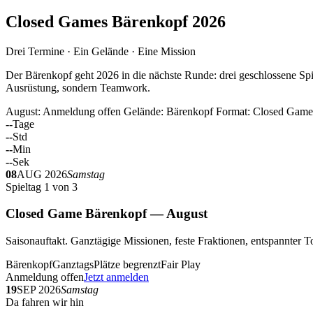
Closed Games Bärenkopf 2026
Drei Termine · Ein Gelände · Eine Mission
Der Bärenkopf geht 2026 in die nächste Runde: drei geschlossene Spi
Ausrüstung, sondern Teamwork.
August: Anmeldung offen
Gelände: Bärenkopf
Format: Closed Game
--
Tage
--
Std
--
Min
--
Sek
08
AUG 2026
Samstag
Spieltag 1 von 3
Closed Game Bärenkopf — August
Saisonauftakt. Ganztägige Missionen, feste Fraktionen, entspannt
Bärenkopf
Ganztags
Plätze begrenzt
Fair Play
Anmeldung offen
Jetzt anmelden
19
SEP 2026
Samstag
Da fahren wir hin