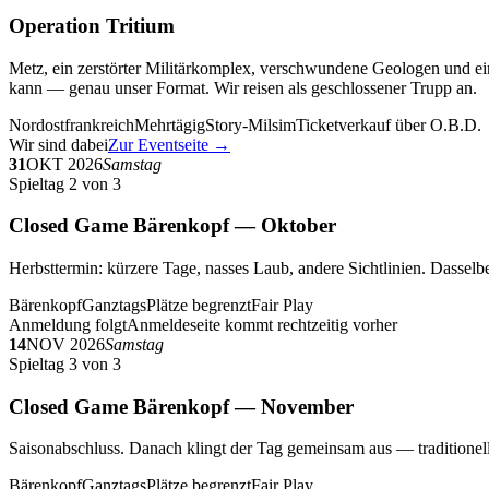
Operation Tritium
Metz, ein zerstörter Militärkomplex, verschwundene Geologen und ein
kann — genau unser Format. Wir reisen als geschlossener Trupp an.
Nordostfrankreich
Mehrtägig
Story-Milsim
Ticketverkauf über O.B.D.
Wir sind dabei
Zur Eventseite →
31
OKT 2026
Samstag
Spieltag 2 von 3
Closed Game Bärenkopf — Oktober
Herbsttermin: kürzere Tage, nasses Laub, andere Sichtlinien. Dasselbe
Bärenkopf
Ganztags
Plätze begrenzt
Fair Play
Anmeldung folgt
Anmeldeseite kommt rechtzeitig vorher
14
NOV 2026
Samstag
Spieltag 3 von 3
Closed Game Bärenkopf — November
Saisonabschluss. Danach klingt der Tag gemeinsam aus — traditionell 
Bärenkopf
Ganztags
Plätze begrenzt
Fair Play