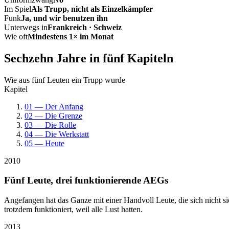
Im Spiel
Als Trupp, nicht als Einzelkämpfer
Funk
Ja, und wir benutzen ihn
Unterwegs in
Frankreich · Schweiz
Wie oft
Mindestens 1× im Monat
Sechzehn Jahre in fünf Kapiteln
Wie aus fünf Leuten ein Trupp wurde
Kapitel
01 — Der Anfang
02 — Die Grenze
03 — Die Rolle
04 — Die Werkstatt
05 — Heute
2010
Fünf Leute, drei funktionierende AEGs
Angefangen hat das Ganze mit einer Handvoll Leute, die sich nicht 
trotzdem funktioniert, weil alle Lust hatten.
2013