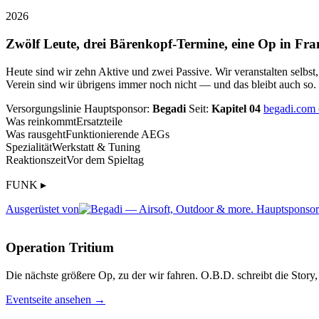
2026
Zwölf Leute, drei Bärenkopf-Termine, eine Op in Fra
Heute sind wir zehn Aktive und zwei Passive. Wir veranstalten selbst
Verein sind wir übrigens immer noch nicht — und das bleibt auch so.
Versorgungslinie
Hauptsponsor:
Begadi
Seit:
Kapitel 04
begadi.com
Was reinkommt
Ersatzteile
Was rausgeht
Funktionierende AEGs
Spezialität
Werkstatt & Tuning
Reaktionszeit
Vor dem Spieltag
FUNK ▸
Ausgerüstet von
Operation Tritium
Die nächste größere Op, zu der wir fahren. O.B.D. schreibt die Story, 
Eventseite ansehen →