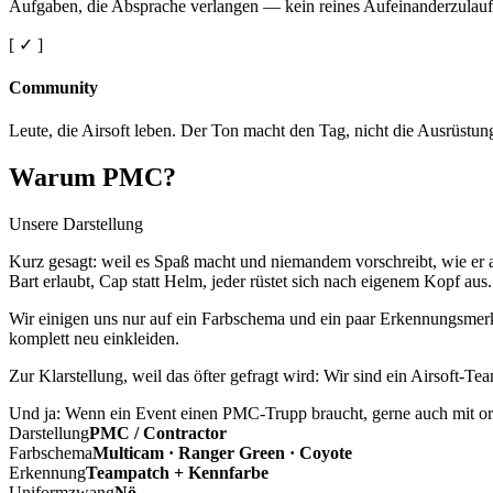
Aufgaben, die Absprache verlangen — kein reines Aufeinanderzulauf
[ ✓ ]
Community
Leute, die Airsoft leben. Der Ton macht den Tag, nicht die Ausrüstun
Warum PMC?
Unsere Darstellung
Kurz gesagt: weil es Spaß macht und niemandem vorschreibt, wie er a
Bart erlaubt, Cap statt Helm, jeder rüstet sich nach eigenem Kopf aus.
Wir einigen uns nur auf ein Farbschema und ein paar Erkennungsmerkm
komplett neu einkleiden.
Zur Klarstellung, weil das öfter gefragt wird: Wir sind ein Airsoft-T
Und ja: Wenn ein Event einen PMC-Trupp braucht, gerne auch mit ord
Darstellung
PMC / Contractor
Farbschema
Multicam · Ranger Green · Coyote
Erkennung
Teampatch + Kennfarbe
Uniformzwang
Nö