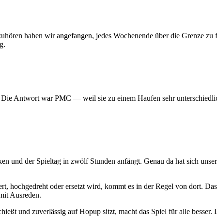
 aufzuhören haben wir angefangen, jedes Wochenende über die Grenze z
g.
? Die Antwort war PMC — weil sie zu einem Haufen sehr unterschiedlic
ken und der Spieltag in zwölf Stunden anfängt. Genau da hat sich uns
t, hochgedreht oder ersetzt wird, kommt es in der Regel von dort. Das
mit Ausreden.
hießt und zuverlässig auf Hopup sitzt, macht das Spiel für alle besser. D