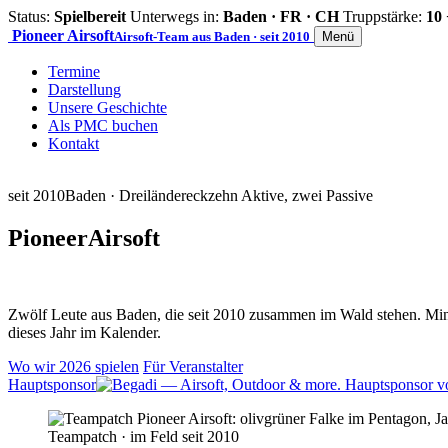
Status:
Spielbereit
Unterwegs in:
Baden · FR · CH
Truppstärke:
10 
Pioneer
Airsoft
Airsoft-Team aus Baden · seit 2010
Menü
Termine
Darstellung
Unsere Geschichte
Als PMC buchen
Kontakt
seit 2010
Baden · Dreiländereck
zehn Aktive, zwei Passive
Pioneer
Airsoft
Zwölf Leute aus Baden, die seit 2010 zusammen im Wald stehen. Mind
dieses Jahr im Kalender.
Wo wir 2026 spielen
Für Veranstalter
Hauptsponsor
Teampatch · im Feld seit 2010