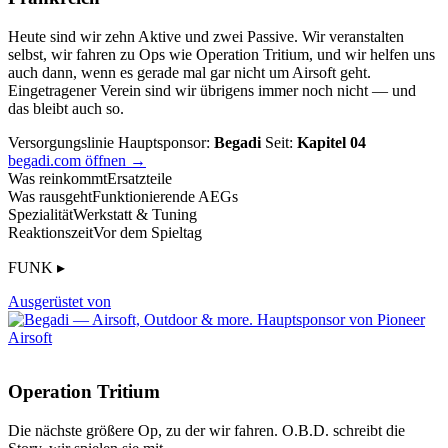
Heute sind wir zehn Aktive und zwei Passive. Wir veranstalten
selbst, wir fahren zu Ops wie Operation Tritium, und wir helfen uns
auch dann, wenn es gerade mal gar nicht um Airsoft geht.
Eingetragener Verein sind wir übrigens immer noch nicht — und
das bleibt auch so.
Versorgungslinie
Hauptsponsor:
Begadi
Seit:
Kapitel 04
begadi.com öffnen →
Was reinkommt
Ersatzteile
Was rausgeht
Funktionierende AEGs
Spezialität
Werkstatt & Tuning
Reaktionszeit
Vor dem Spieltag
FUNK ▸
Ausgerüstet von
Operation Tritium
Die nächste größere Op, zu der wir fahren. O.B.D. schreibt die