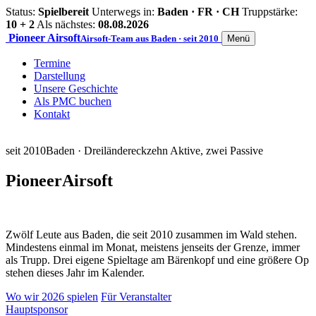
Status:
Spielbereit
Unterwegs in:
Baden · FR · CH
Truppstärke:
10 + 2
Als nächstes:
08.08.2026
Pioneer
Airsoft
Airsoft-Team aus Baden · seit 2010
Menü
Termine
Darstellung
Unsere Geschichte
Als PMC buchen
Kontakt
seit 2010
Baden · Dreiländereck
zehn Aktive, zwei Passive
Pioneer
Airsoft
Zwölf Leute aus Baden, die seit 2010 zusammen im Wald stehen.
Mindestens einmal im Monat, meistens jenseits der Grenze, immer
als Trupp. Drei eigene Spieltage am Bärenkopf und eine größere Op
stehen dieses Jahr im Kalender.
Wo wir 2026 spielen
Für Veranstalter
Hauptsponsor