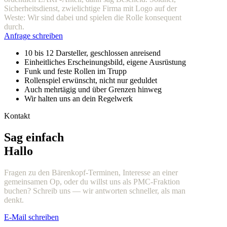
Sicherheitsdienst, zwielichtige Firma mit Logo auf der
Weste: Wir sind dabei und spielen die Rolle konsequent
durch.
Anfrage schreiben
10 bis 12 Darsteller, geschlossen anreisend
Einheitliches Erscheinungsbild, eigene Ausrüstung
Funk und feste Rollen im Trupp
Rollenspiel erwünscht, nicht nur geduldet
Auch mehrtägig und über Grenzen hinweg
Wir halten uns an dein Regelwerk
Kontakt
Sag einfach
Hallo
Fragen zu den Bärenkopf-Terminen, Interesse an einer
gemeinsamen Op, oder du willst uns als PMC-Fraktion
buchen? Schreib uns — wir antworten schneller, als man
denkt.
E-Mail schreiben