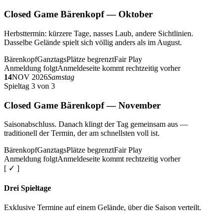
Closed Game Bärenkopf — Oktober
Herbsttermin: kürzere Tage, nasses Laub, andere Sichtlinien.
Dasselbe Gelände spielt sich völlig anders als im August.
Bärenkopf
Ganztags
Plätze begrenzt
Fair Play
Anmeldung folgt
Anmeldeseite kommt rechtzeitig vorher
14
NOV 2026
Samstag
Spieltag 3 von 3
Closed Game Bärenkopf — November
Saisonabschluss. Danach klingt der Tag gemeinsam aus —
traditionell der Termin, der am schnellsten voll ist.
Bärenkopf
Ganztags
Plätze begrenzt
Fair Play
Anmeldung folgt
Anmeldeseite kommt rechtzeitig vorher
[ ✓ ]
Drei Spieltage
Exklusive Termine auf einem Gelände, über die Saison verteilt.