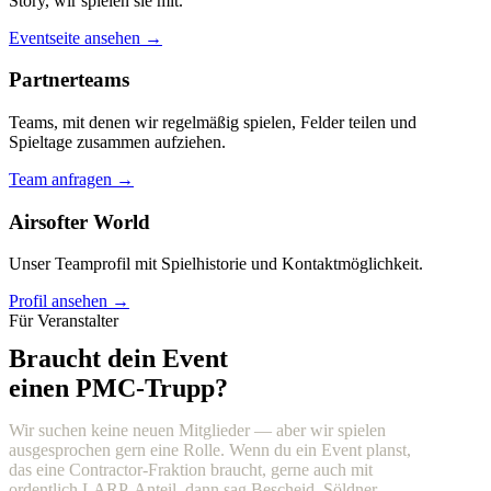
Story, wir spielen sie mit.
Eventseite ansehen →
Partnerteams
Teams, mit denen wir regelmäßig spielen, Felder teilen und
Spieltage zusammen aufziehen.
Team anfragen →
Airsofter World
Unser Teamprofil mit Spielhistorie und Kontaktmöglichkeit.
Profil ansehen →
Für Veranstalter
Braucht dein Event
einen PMC-Trupp?
Wir suchen keine neuen Mitglieder — aber wir spielen
ausgesprochen gern eine Rolle. Wenn du ein Event planst,
das eine Contractor-Fraktion braucht, gerne auch mit
ordentlich LARP-Anteil, dann sag Bescheid. Söldner,