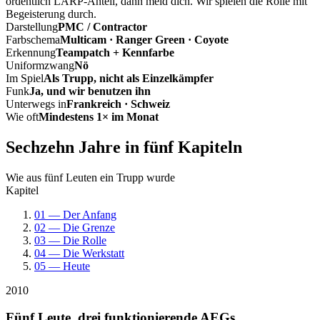
ordentlich LARP-Anteil, dann meld dich. Wir spielen die Rolle mit
Begeisterung durch.
Darstellung
PMC / Contractor
Farbschema
Multicam · Ranger Green · Coyote
Erkennung
Teampatch + Kennfarbe
Uniformzwang
Nö
Im Spiel
Als Trupp, nicht als Einzelkämpfer
Funk
Ja, und wir benutzen ihn
Unterwegs in
Frankreich · Schweiz
Wie oft
Mindestens 1× im Monat
Sechzehn Jahre in fünf Kapiteln
Wie aus fünf Leuten ein Trupp wurde
Kapitel
01 — Der Anfang
02 — Die Grenze
03 — Die Rolle
04 — Die Werkstatt
05 — Heute
2010
Fünf Leute, drei funktionierende AEGs