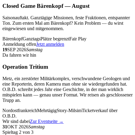
Closed Game Bärenkopf — August
Saisonauftakt. Ganztägige Missionen, feste Fraktionen, entspannter
Ton. Zum ersten Mal am Bärenkopf? Kein Problem — du wirst
eingewiesen und mitgenommen.
Bärenkopf
Ganztags
Plätze begrenzt
Fair Play
Anmeldung offen
Jetzt anmelden
19
SEP 2026
Samstag
Da fahren wir hin
Operation Tritium
Metz, ein zerstörter Militärkomplex, verschwundene Geologen und
eine Reporterin, deren Kamera man ohne sie wiedergefunden hat.
O.B.D. schreibt jedes Jahr eine Geschichte, in der man wirklich
mitspielen kann — genau unser Format. Wir reisen als geschlossener
Trupp an.
Nordostfrankreich
Mehrtägig
Story-Milsim
Ticketverkauf über
O.B.D.
Wir sind dabei
Zur Eventseite →
31
OKT 2026
Samstag
Spieltag 2 von 3