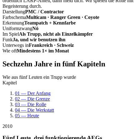
ordentlich LARP-Anteil, dann meld dich. Wir spielen die Rolle mit
Begeisterung durch.
Darstellung
PMC / Contractor
Farbschema
Multicam · Ranger Green · Coyote
Erkennung
Teampatch + Kennfarbe
Uniformzwang
Nö
Im Spiel
Als Trupp, nicht als Einzelkämpfer
Funk
Ja, und wir benutzen ihn
Unterwegs in
Frankreich · Schweiz
Wie oft
Mindestens 1× im Monat
Sechzehn Jahre in fünf Kapiteln
Wie aus fünf Leuten ein Trupp wurde
Kapitel
01 — Der Anfang
02 — Die Grenze
03 — Die Rolle
04 — Die Werkstatt
05 — Heute
2010
Fünf Leute, drei funktionierende AEGs