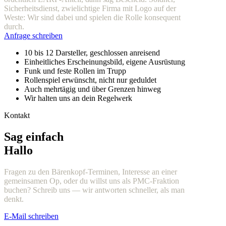
Sicherheitsdienst, zwielichtige Firma mit Logo auf der
Weste: Wir sind dabei und spielen die Rolle konsequent
durch.
Anfrage schreiben
10 bis 12 Darsteller, geschlossen anreisend
Einheitliches Erscheinungsbild, eigene Ausrüstung
Funk und feste Rollen im Trupp
Rollenspiel erwünscht, nicht nur geduldet
Auch mehrtägig und über Grenzen hinweg
Wir halten uns an dein Regelwerk
Kontakt
Sag einfach
Hallo
Fragen zu den Bärenkopf-Terminen, Interesse an einer
gemeinsamen Op, oder du willst uns als PMC-Fraktion
buchen? Schreib uns — wir antworten schneller, als man
denkt.
E-Mail schreiben