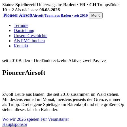
Status:
Spielbereit
Unterwegs in:
Baden · FR · CH
Truppstärke:
10 + 2
Als nächstes:
08.08.2026
Pioneer
Airsoft
Airsoft-Team aus Baden · seit 2010
Menü
Termine
Darstellung
Unsere Geschichte
Als PMC buchen
Kontakt
seit 2010
Baden · Dreiländereck
zehn Aktive, zwei Passive
Pioneer
Airsoft
Zwölf Leute aus Baden, die seit 2010 zusammen im Wald stehen.
Mindestens einmal im Monat, meistens jenseits der Grenze, immer
als Trupp. Drei eigene Spieltage am Bärenkopf und eine größere Op
stehen dieses Jahr im Kalender.
Wo wir 2026 spielen
Für Veranstalter
Hauptsponsor