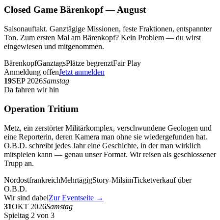
Closed Game Bärenkopf — August
Saisonauftakt. Ganztägige Missionen, feste Fraktionen, entspannter
Ton. Zum ersten Mal am Bärenkopf? Kein Problem — du wirst
eingewiesen und mitgenommen.
Bärenkopf
Ganztags
Plätze begrenzt
Fair Play
Anmeldung offen
Jetzt anmelden
19
SEP 2026
Samstag
Da fahren wir hin
Operation Tritium
Metz, ein zerstörter Militärkomplex, verschwundene Geologen und
eine Reporterin, deren Kamera man ohne sie wiedergefunden hat.
O.B.D. schreibt jedes Jahr eine Geschichte, in der man wirklich
mitspielen kann — genau unser Format. Wir reisen als geschlossener
Trupp an.
Nordostfrankreich
Mehrtägig
Story-Milsim
Ticketverkauf über
O.B.D.
Wir sind dabei
Zur Eventseite →
31
OKT 2026
Samstag
Spieltag 2 von 3