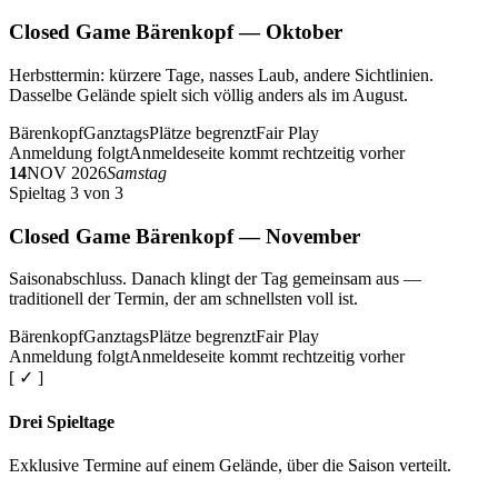
Closed Game Bärenkopf — Oktober
Herbsttermin: kürzere Tage, nasses Laub, andere Sichtlinien.
Dasselbe Gelände spielt sich völlig anders als im August.
Bärenkopf
Ganztags
Plätze begrenzt
Fair Play
Anmeldung folgt
Anmeldeseite kommt rechtzeitig vorher
14
NOV 2026
Samstag
Spieltag 3 von 3
Closed Game Bärenkopf — November
Saisonabschluss. Danach klingt der Tag gemeinsam aus —
traditionell der Termin, der am schnellsten voll ist.
Bärenkopf
Ganztags
Plätze begrenzt
Fair Play
Anmeldung folgt
Anmeldeseite kommt rechtzeitig vorher
[ ✓ ]
Drei Spieltage
Exklusive Termine auf einem Gelände, über die Saison verteilt.