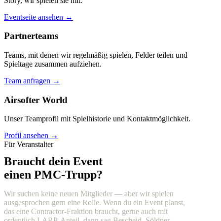
Story, wir spielen sie mit.
Eventseite ansehen →
Partnerteams
Teams, mit denen wir regelmäßig spielen, Felder teilen und
Spieltage zusammen aufziehen.
Team anfragen →
Airsofter World
Unser Teamprofil mit Spielhistorie und Kontaktmöglichkeit.
Profil ansehen →
Für Veranstalter
Braucht dein Event
einen PMC-Trupp?
Wir suchen keine neuen Mitglieder — aber wir spielen
ausgesprochen gern eine Rolle. Wenn du ein Event planst,
das eine Contractor-Fraktion braucht, gerne auch mit
ordentlich LARP-Anteil, dann sag Bescheid. Söldner,