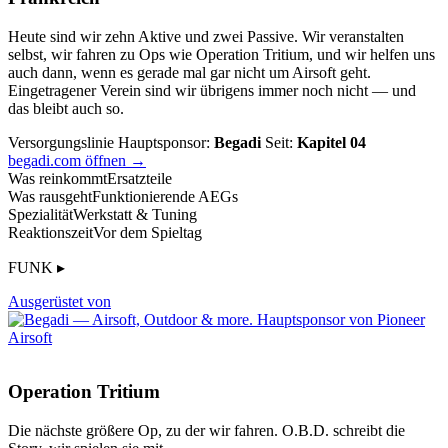
Heute sind wir zehn Aktive und zwei Passive. Wir veranstalten
selbst, wir fahren zu Ops wie Operation Tritium, und wir helfen uns
auch dann, wenn es gerade mal gar nicht um Airsoft geht.
Eingetragener Verein sind wir übrigens immer noch nicht — und
das bleibt auch so.
Versorgungslinie
Hauptsponsor:
Begadi
Seit:
Kapitel 04
begadi.com öffnen →
Was reinkommt
Ersatzteile
Was rausgeht
Funktionierende AEGs
Spezialität
Werkstatt & Tuning
Reaktionszeit
Vor dem Spieltag
FUNK ▸
Ausgerüstet von
Operation Tritium
Die nächste größere Op, zu der wir fahren. O.B.D. schreibt die