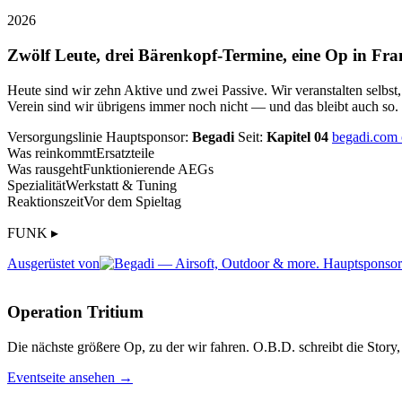
2026
Zwölf Leute, drei Bärenkopf-Termine, eine Op in Fra
Heute sind wir zehn Aktive und zwei Passive. Wir veranstalten selbst
Verein sind wir übrigens immer noch nicht — und das bleibt auch so.
Versorgungslinie
Hauptsponsor:
Begadi
Seit:
Kapitel 04
begadi.com
Was reinkommt
Ersatzteile
Was rausgeht
Funktionierende AEGs
Spezialität
Werkstatt & Tuning
Reaktionszeit
Vor dem Spieltag
FUNK ▸
Ausgerüstet von
Operation Tritium
Die nächste größere Op, zu der wir fahren. O.B.D. schreibt die Story, 
Eventseite ansehen →