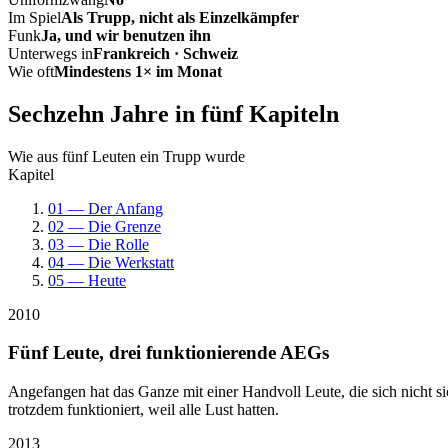
Im Spiel
Als Trupp, nicht als Einzelkämpfer
Funk
Ja, und wir benutzen ihn
Unterwegs in
Frankreich · Schweiz
Wie oft
Mindestens 1× im Monat
Sechzehn Jahre in fünf Kapiteln
Wie aus fünf Leuten ein Trupp wurde
Kapitel
01 — Der Anfang
02 — Die Grenze
03 — Die Rolle
04 — Die Werkstatt
05 — Heute
2010
Fünf Leute, drei funktionierende AEGs
Angefangen hat das Ganze mit einer Handvoll Leute, die sich nicht 
trotzdem funktioniert, weil alle Lust hatten.
2013