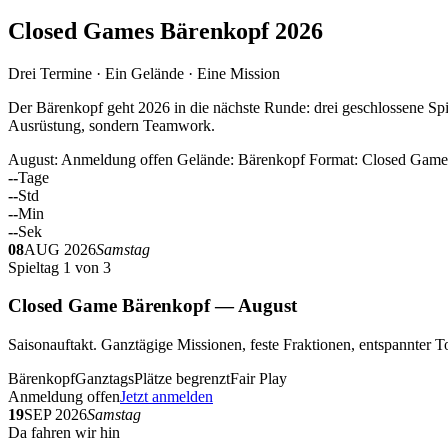
Closed Games Bärenkopf 2026
Drei Termine · Ein Gelände · Eine Mission
Der Bärenkopf geht 2026 in die nächste Runde: drei geschlossene Spi
Ausrüstung, sondern Teamwork.
August: Anmeldung offen
Gelände: Bärenkopf
Format: Closed Game
--
Tage
--
Std
--
Min
--
Sek
08
AUG 2026
Samstag
Spieltag 1 von 3
Closed Game Bärenkopf — August
Saisonauftakt. Ganztägige Missionen, feste Fraktionen, entspannt
Bärenkopf
Ganztags
Plätze begrenzt
Fair Play
Anmeldung offen
Jetzt anmelden
19
SEP 2026
Samstag
Da fahren wir hin