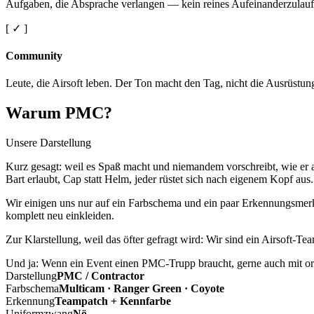
Aufgaben, die Absprache verlangen — kein reines Aufeinanderzulauf
[ ✓ ]
Community
Leute, die Airsoft leben. Der Ton macht den Tag, nicht die Ausrüstun
Warum PMC?
Unsere Darstellung
Kurz gesagt: weil es Spaß macht und niemandem vorschreibt, wie er a
Bart erlaubt, Cap statt Helm, jeder rüstet sich nach eigenem Kopf aus.
Wir einigen uns nur auf ein Farbschema und ein paar Erkennungsmerkm
komplett neu einkleiden.
Zur Klarstellung, weil das öfter gefragt wird: Wir sind ein Airsoft-T
Und ja: Wenn ein Event einen PMC-Trupp braucht, gerne auch mit ord
Darstellung
PMC / Contractor
Farbschema
Multicam · Ranger Green · Coyote
Erkennung
Teampatch + Kennfarbe
Uniformzwang
Nö