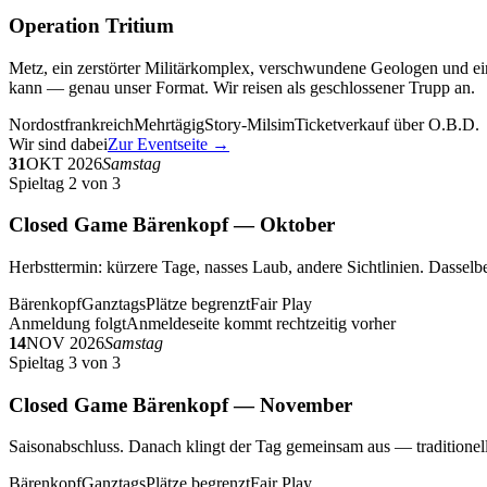
Operation Tritium
Metz, ein zerstörter Militärkomplex, verschwundene Geologen und ein
kann — genau unser Format. Wir reisen als geschlossener Trupp an.
Nordostfrankreich
Mehrtägig
Story-Milsim
Ticketverkauf über O.B.D.
Wir sind dabei
Zur Eventseite →
31
OKT 2026
Samstag
Spieltag 2 von 3
Closed Game Bärenkopf — Oktober
Herbsttermin: kürzere Tage, nasses Laub, andere Sichtlinien. Dasselbe
Bärenkopf
Ganztags
Plätze begrenzt
Fair Play
Anmeldung folgt
Anmeldeseite kommt rechtzeitig vorher
14
NOV 2026
Samstag
Spieltag 3 von 3
Closed Game Bärenkopf — November
Saisonabschluss. Danach klingt der Tag gemeinsam aus — traditionell 
Bärenkopf
Ganztags
Plätze begrenzt
Fair Play