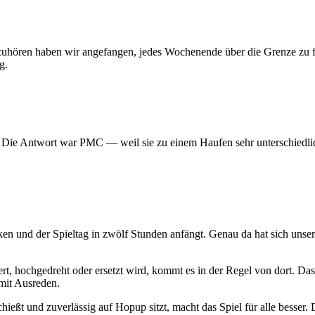
 aufzuhören haben wir angefangen, jedes Wochenende über die Grenze z
g.
? Die Antwort war PMC — weil sie zu einem Haufen sehr unterschiedlic
ken und der Spieltag in zwölf Stunden anfängt. Genau da hat sich uns
t, hochgedreht oder ersetzt wird, kommt es in der Regel von dort. Das
mit Ausreden.
hießt und zuverlässig auf Hopup sitzt, macht das Spiel für alle besser. D