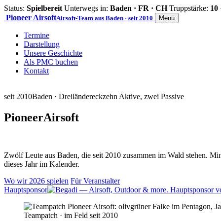
Status:
Spielbereit
Unterwegs in:
Baden · FR · CH
Truppstärke:
10 
Pioneer
Airsoft
Airsoft-Team aus Baden · seit 2010
Menü
Termine
Darstellung
Unsere Geschichte
Als PMC buchen
Kontakt
seit 2010
Baden · Dreiländereck
zehn Aktive, zwei Passive
Pioneer
Airsoft
Zwölf Leute aus Baden, die seit 2010 zusammen im Wald stehen. Mind
dieses Jahr im Kalender.
Wo wir 2026 spielen
Für Veranstalter
Hauptsponsor
Teampatch · im Feld seit 2010