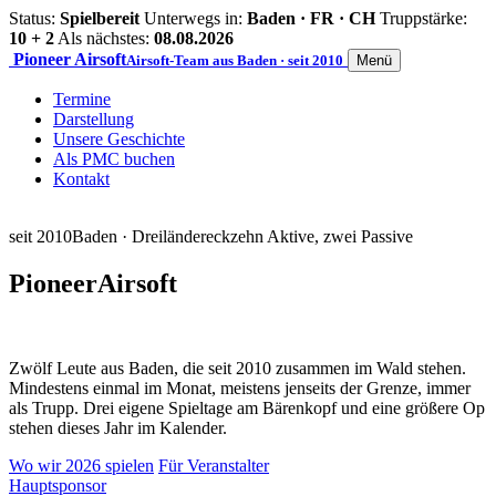
Status:
Spielbereit
Unterwegs in:
Baden · FR · CH
Truppstärke:
10 + 2
Als nächstes:
08.08.2026
Pioneer
Airsoft
Airsoft-Team aus Baden · seit 2010
Menü
Termine
Darstellung
Unsere Geschichte
Als PMC buchen
Kontakt
seit 2010
Baden · Dreiländereck
zehn Aktive, zwei Passive
Pioneer
Airsoft
Zwölf Leute aus Baden, die seit 2010 zusammen im Wald stehen.
Mindestens einmal im Monat, meistens jenseits der Grenze, immer
als Trupp. Drei eigene Spieltage am Bärenkopf und eine größere Op
stehen dieses Jahr im Kalender.
Wo wir 2026 spielen
Für Veranstalter
Hauptsponsor