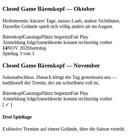
Closed Game Bärenkopf — Oktober
Herbsttermin: kürzere Tage, nasses Laub, andere Sichtlinien.
Dasselbe Gelände spielt sich völlig anders als im August.
Bärenkopf
Ganztags
Plätze begrenzt
Fair Play
Anmeldung folgt
Anmeldeseite kommt rechtzeitig vorher
14
NOV 2026
Samstag
Spieltag 3 von 3
Closed Game Bärenkopf — November
Saisonabschluss. Danach klingt der Tag gemeinsam aus —
traditionell der Termin, der am schnellsten voll ist.
Bärenkopf
Ganztags
Plätze begrenzt
Fair Play
Anmeldung folgt
Anmeldeseite kommt rechtzeitig vorher
[ ✓ ]
Drei Spieltage
Exklusive Termine auf einem Gelände, über die Saison verteilt.