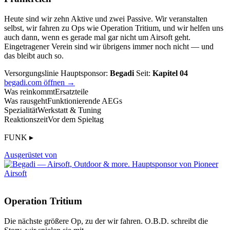
Heute sind wir zehn Aktive und zwei Passive. Wir veranstalten
selbst, wir fahren zu Ops wie Operation Tritium, und wir helfen uns
auch dann, wenn es gerade mal gar nicht um Airsoft geht.
Eingetragener Verein sind wir übrigens immer noch nicht — und
das bleibt auch so.
Versorgungslinie
Hauptsponsor:
Begadi
Seit:
Kapitel 04
begadi.com öffnen →
Was reinkommt
Ersatzteile
Was rausgeht
Funktionierende AEGs
Spezialität
Werkstatt & Tuning
Reaktionszeit
Vor dem Spieltag
FUNK ▸
Ausgerüstet von
Operation Tritium
Die nächste größere Op, zu der wir fahren. O.B.D. schreibt die