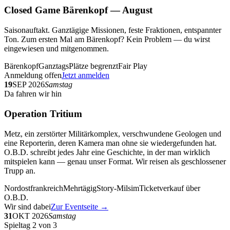
Closed Game Bärenkopf — August
Saisonauftakt. Ganztägige Missionen, feste Fraktionen, entspannter
Ton. Zum ersten Mal am Bärenkopf? Kein Problem — du wirst
eingewiesen und mitgenommen.
Bärenkopf
Ganztags
Plätze begrenzt
Fair Play
Anmeldung offen
Jetzt anmelden
19
SEP 2026
Samstag
Da fahren wir hin
Operation Tritium
Metz, ein zerstörter Militärkomplex, verschwundene Geologen und
eine Reporterin, deren Kamera man ohne sie wiedergefunden hat.
O.B.D. schreibt jedes Jahr eine Geschichte, in der man wirklich
mitspielen kann — genau unser Format. Wir reisen als geschlossener
Trupp an.
Nordostfrankreich
Mehrtägig
Story-Milsim
Ticketverkauf über
O.B.D.
Wir sind dabei
Zur Eventseite →
31
OKT 2026
Samstag
Spieltag 2 von 3