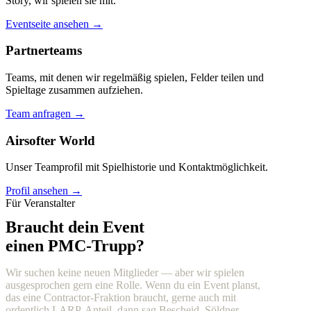
Story, wir spielen sie mit.
Eventseite ansehen →
Partnerteams
Teams, mit denen wir regelmäßig spielen, Felder teilen und
Spieltage zusammen aufziehen.
Team anfragen →
Airsofter World
Unser Teamprofil mit Spielhistorie und Kontaktmöglichkeit.
Profil ansehen →
Für Veranstalter
Braucht dein Event
einen PMC-Trupp?
Wir suchen keine neuen Mitglieder — aber wir spielen
ausgesprochen gern eine Rolle. Wenn du ein Event planst,
das eine Contractor-Fraktion braucht, gerne auch mit
ordentlich LARP-Anteil, dann sag Bescheid. Söldner,