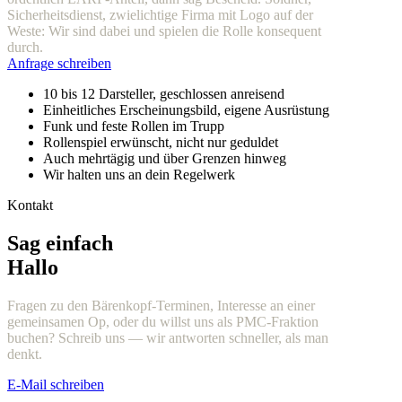
Sicherheitsdienst, zwielichtige Firma mit Logo auf der
Weste: Wir sind dabei und spielen die Rolle konsequent
durch.
Anfrage schreiben
10 bis 12 Darsteller, geschlossen anreisend
Einheitliches Erscheinungsbild, eigene Ausrüstung
Funk und feste Rollen im Trupp
Rollenspiel erwünscht, nicht nur geduldet
Auch mehrtägig und über Grenzen hinweg
Wir halten uns an dein Regelwerk
Kontakt
Sag einfach
Hallo
Fragen zu den Bärenkopf-Terminen, Interesse an einer
gemeinsamen Op, oder du willst uns als PMC-Fraktion
buchen? Schreib uns — wir antworten schneller, als man
denkt.
E-Mail schreiben