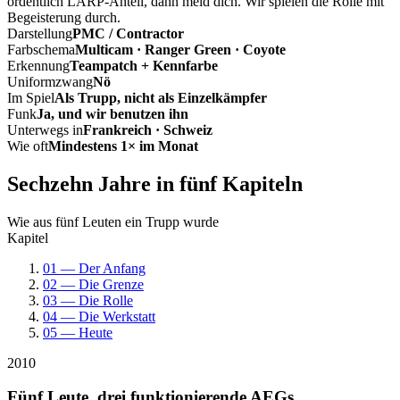
ordentlich LARP-Anteil, dann meld dich. Wir spielen die Rolle mit
Begeisterung durch.
Darstellung
PMC / Contractor
Farbschema
Multicam · Ranger Green · Coyote
Erkennung
Teampatch + Kennfarbe
Uniformzwang
Nö
Im Spiel
Als Trupp, nicht als Einzelkämpfer
Funk
Ja, und wir benutzen ihn
Unterwegs in
Frankreich · Schweiz
Wie oft
Mindestens 1× im Monat
Sechzehn Jahre in fünf Kapiteln
Wie aus fünf Leuten ein Trupp wurde
Kapitel
01 — Der Anfang
02 — Die Grenze
03 — Die Rolle
04 — Die Werkstatt
05 — Heute
2010
Fünf Leute, drei funktionierende AEGs