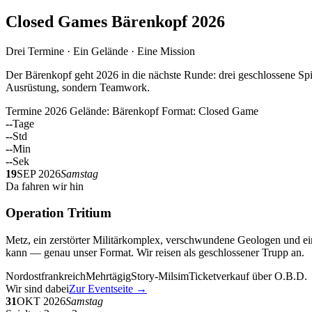
Closed Games Bärenkopf 2026
Drei Termine · Ein Gelände · Eine Mission
Der Bärenkopf geht 2026 in die nächste Runde: drei geschlossene Spi
Ausrüstung, sondern Teamwork.
Termine 2026
Gelände: Bärenkopf
Format: Closed Game
--
Tage
--
Std
--
Min
--
Sek
19
SEP 2026
Samstag
Da fahren wir hin
Operation Tritium
Metz, ein zerstörter Militärkomplex, verschwundene Geologen und ein
kann — genau unser Format. Wir reisen als geschlossener Trupp an.
Nordostfrankreich
Mehrtägig
Story-Milsim
Ticketverkauf über O.B.D.
Wir sind dabei
Zur Eventseite →
31
OKT 2026
Samstag