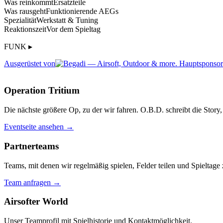
Was reinkommt
Ersatzteile
Was rausgeht
Funktionierende AEGs
Spezialität
Werkstatt & Tuning
Reaktionszeit
Vor dem Spieltag
FUNK ▸
Ausgerüstet von
Operation Tritium
Die nächste größere Op, zu der wir fahren. O.B.D. schreibt die Story, 
Eventseite ansehen →
Partnerteams
Teams, mit denen wir regelmäßig spielen, Felder teilen und Spieltag
Team anfragen →
Airsofter World
Unser Teamprofil mit Spielhistorie und Kontaktmöglichkeit.