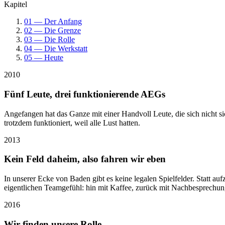
Kapitel
01 — Der Anfang
02 — Die Grenze
03 — Die Rolle
04 — Die Werkstatt
05 — Heute
2010
Fünf Leute, drei funktionierende AEGs
Angefangen hat das Ganze mit einer Handvoll Leute, die sich nicht 
trotzdem funktioniert, weil alle Lust hatten.
2013
Kein Feld daheim, also fahren wir eben
In unserer Ecke von Baden gibt es keine legalen Spielfelder. Statt
eigentlichen Teamgefühl: hin mit Kaffee, zurück mit Nachbesprechun
2016
Wir finden unsere Rolle