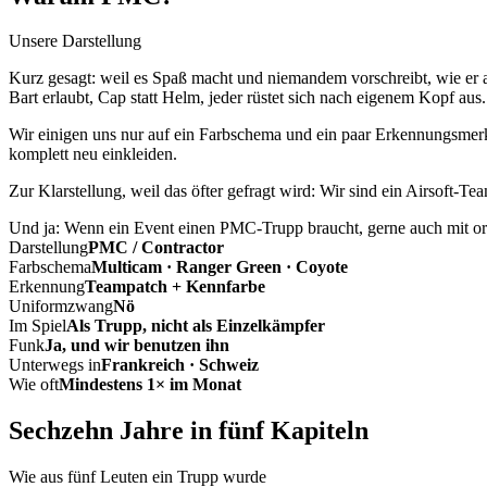
Unsere Darstellung
Kurz gesagt: weil es Spaß macht und niemandem vorschreibt, wie er a
Bart erlaubt, Cap statt Helm, jeder rüstet sich nach eigenem Kopf aus.
Wir einigen uns nur auf ein Farbschema und ein paar Erkennungsmerkm
komplett neu einkleiden.
Zur Klarstellung, weil das öfter gefragt wird: Wir sind ein Airsoft-T
Und ja: Wenn ein Event einen PMC-Trupp braucht, gerne auch mit ord
Darstellung
PMC / Contractor
Farbschema
Multicam · Ranger Green · Coyote
Erkennung
Teampatch + Kennfarbe
Uniformzwang
Nö
Im Spiel
Als Trupp, nicht als Einzelkämpfer
Funk
Ja, und wir benutzen ihn
Unterwegs in
Frankreich · Schweiz
Wie oft
Mindestens 1× im Monat
Sechzehn Jahre in fünf Kapiteln
Wie aus fünf Leuten ein Trupp wurde