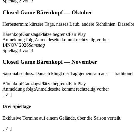
Spieltag 2 von 3
Closed Game Bärenkopf — Oktober
Herbsttermin: kürzere Tage, nasses Laub, andere Sichtlinien. Dasselbe
Bärenkopf
Ganztags
Plätze begrenzt
Fair Play
Anmeldung folgt
Anmeldeseite kommt rechtzeitig vorher
14
NOV 2026
Samstag
Spieltag 3 von 3
Closed Game Bärenkopf — November
Saisonabschluss. Danach klingt der Tag gemeinsam aus — traditionell 
Bärenkopf
Ganztags
Plätze begrenzt
Fair Play
Anmeldung folgt
Anmeldeseite kommt rechtzeitig vorher
[ ✓ ]
Drei Spieltage
Exklusive Termine auf einem Gelände, über die Saison verteilt.
[ ✓ ]