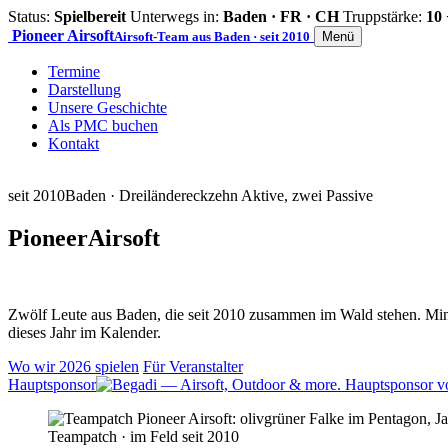
Status:
Spielbereit
Unterwegs in:
Baden · FR · CH
Truppstärke:
10 
Pioneer
Airsoft
Airsoft-Team aus Baden · seit 2010
Menü
Termine
Darstellung
Unsere Geschichte
Als PMC buchen
Kontakt
seit 2010
Baden · Dreiländereck
zehn Aktive, zwei Passive
Pioneer
Airsoft
Zwölf Leute aus Baden, die seit 2010 zusammen im Wald stehen. Mind
dieses Jahr im Kalender.
Wo wir 2026 spielen
Für Veranstalter
Hauptsponsor
Teampatch · im Feld seit 2010