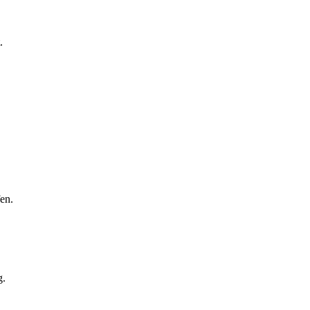
.
en.
g.