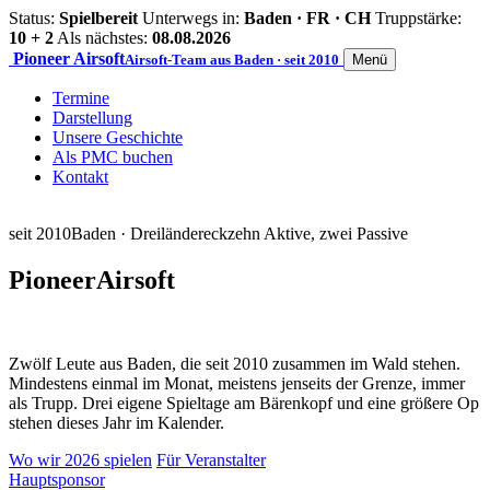
Status:
Spielbereit
Unterwegs in:
Baden · FR · CH
Truppstärke:
10 + 2
Als nächstes:
08.08.2026
Pioneer
Airsoft
Airsoft-Team aus Baden · seit 2010
Menü
Termine
Darstellung
Unsere Geschichte
Als PMC buchen
Kontakt
seit 2010
Baden · Dreiländereck
zehn Aktive, zwei Passive
Pioneer
Airsoft
Zwölf Leute aus Baden, die seit 2010 zusammen im Wald stehen.
Mindestens einmal im Monat, meistens jenseits der Grenze, immer
als Trupp. Drei eigene Spieltage am Bärenkopf und eine größere Op
stehen dieses Jahr im Kalender.
Wo wir 2026 spielen
Für Veranstalter
Hauptsponsor