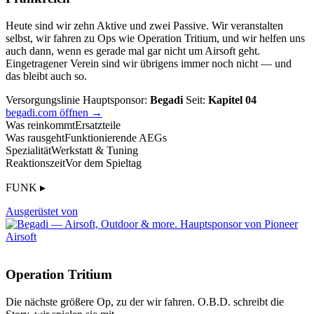
Heute sind wir zehn Aktive und zwei Passive. Wir veranstalten
selbst, wir fahren zu Ops wie Operation Tritium, und wir helfen uns
auch dann, wenn es gerade mal gar nicht um Airsoft geht.
Eingetragener Verein sind wir übrigens immer noch nicht — und
das bleibt auch so.
Versorgungslinie
Hauptsponsor:
Begadi
Seit:
Kapitel 04
begadi.com öffnen →
Was reinkommt
Ersatzteile
Was rausgeht
Funktionierende AEGs
Spezialität
Werkstatt & Tuning
Reaktionszeit
Vor dem Spieltag
FUNK ▸
Ausgerüstet von
Operation Tritium
Die nächste größere Op, zu der wir fahren. O.B.D. schreibt die