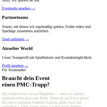
Story, wir spielen sie mit.
Eventseite ansehen →
Partnerteams
Teams, mit denen wir regelmäßig spielen, Felder teilen und
Spieltage zusammen aufziehen.
Team anfragen →
Airsofter World
Unser Teamprofil mit Spielhistorie und Kontaktmöglichkeit.
Profil ansehen →
Für Veranstalter
Braucht dein Event
einen PMC-Trupp?
Wir suchen keine neuen Mitglieder — aber wir spielen
ausgesprochen gern eine Rolle. Wenn du ein Event planst,
das eine Contractor-Fraktion braucht, gerne auch mit
ordentlich LARP-Anteil, dann sag Bescheid. Söldner,