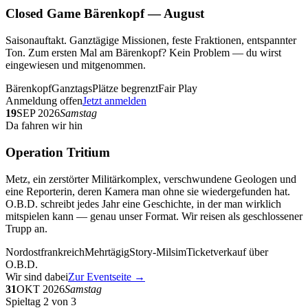
Closed Game Bärenkopf — August
Saisonauftakt. Ganztägige Missionen, feste Fraktionen, entspannter
Ton. Zum ersten Mal am Bärenkopf? Kein Problem — du wirst
eingewiesen und mitgenommen.
Bärenkopf
Ganztags
Plätze begrenzt
Fair Play
Anmeldung offen
Jetzt anmelden
19
SEP 2026
Samstag
Da fahren wir hin
Operation Tritium
Metz, ein zerstörter Militärkomplex, verschwundene Geologen und
eine Reporterin, deren Kamera man ohne sie wiedergefunden hat.
O.B.D. schreibt jedes Jahr eine Geschichte, in der man wirklich
mitspielen kann — genau unser Format. Wir reisen als geschlossener
Trupp an.
Nordostfrankreich
Mehrtägig
Story-Milsim
Ticketverkauf über
O.B.D.
Wir sind dabei
Zur Eventseite →
31
OKT 2026
Samstag
Spieltag 2 von 3