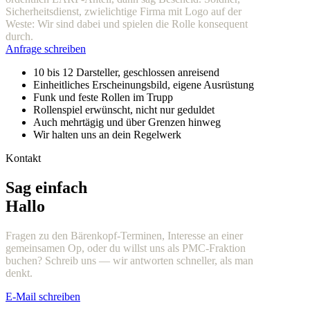
Sicherheitsdienst, zwielichtige Firma mit Logo auf der
Weste: Wir sind dabei und spielen die Rolle konsequent
durch.
Anfrage schreiben
10 bis 12 Darsteller, geschlossen anreisend
Einheitliches Erscheinungsbild, eigene Ausrüstung
Funk und feste Rollen im Trupp
Rollenspiel erwünscht, nicht nur geduldet
Auch mehrtägig und über Grenzen hinweg
Wir halten uns an dein Regelwerk
Kontakt
Sag einfach
Hallo
Fragen zu den Bärenkopf-Terminen, Interesse an einer
gemeinsamen Op, oder du willst uns als PMC-Fraktion
buchen? Schreib uns — wir antworten schneller, als man
denkt.
E-Mail schreiben