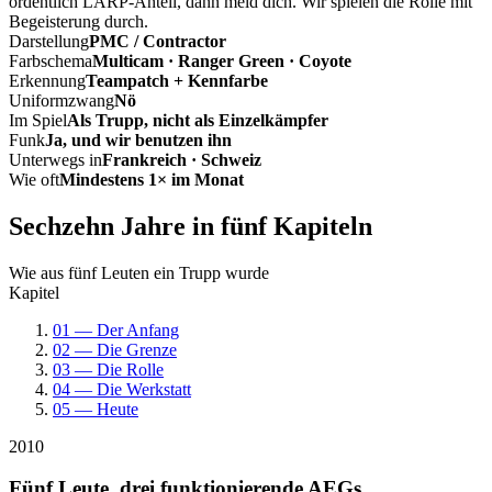
ordentlich LARP-Anteil, dann meld dich. Wir spielen die Rolle mit
Begeisterung durch.
Darstellung
PMC / Contractor
Farbschema
Multicam · Ranger Green · Coyote
Erkennung
Teampatch + Kennfarbe
Uniformzwang
Nö
Im Spiel
Als Trupp, nicht als Einzelkämpfer
Funk
Ja, und wir benutzen ihn
Unterwegs in
Frankreich · Schweiz
Wie oft
Mindestens 1× im Monat
Sechzehn Jahre in fünf Kapiteln
Wie aus fünf Leuten ein Trupp wurde
Kapitel
01 — Der Anfang
02 — Die Grenze
03 — Die Rolle
04 — Die Werkstatt
05 — Heute
2010
Fünf Leute, drei funktionierende AEGs