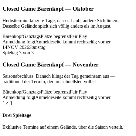
Closed Game Bärenkopf — Oktober
Herbsttermin: kürzere Tage, nasses Laub, andere Sichtlinien.
Dasselbe Gelände spielt sich völlig anders als im August.
Bärenkopf
Ganztags
Plätze begrenzt
Fair Play
Anmeldung folgt
Anmeldeseite kommt rechtzeitig vorher
14
NOV 2026
Samstag
Spieltag 3 von 3
Closed Game Bärenkopf — November
Saisonabschluss. Danach klingt der Tag gemeinsam aus —
traditionell der Termin, der am schnellsten voll ist.
Bärenkopf
Ganztags
Plätze begrenzt
Fair Play
Anmeldung folgt
Anmeldeseite kommt rechtzeitig vorher
[ ✓ ]
Drei Spieltage
Exklusive Termine auf einem Gelände, über die Saison verteilt.