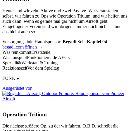
Heute sind wir zehn Aktive und zwei Passive. Wir veranstalten
selbst, wir fahren zu Ops wie Operation Tritium, und wir helfen uns
auch dann, wenn es gerade mal gar nicht um Airsoft geht.
Eingetragener Verein sind wir übrigens immer noch nicht — und
das bleibt auch so.
Versorgungslinie
Hauptsponsor:
Begadi
Seit:
Kapitel 04
begadi.com öffnen →
Was reinkommt
Ersatzteile
Was rausgeht
Funktionierende AEGs
Spezialität
Werkstatt & Tuning
Reaktionszeit
Vor dem Spieltag
FUNK ▸
Ausgerüstet von
Operation Tritium
Die nächste größere Op, zu der wir fahren. O.B.D. schreibt die