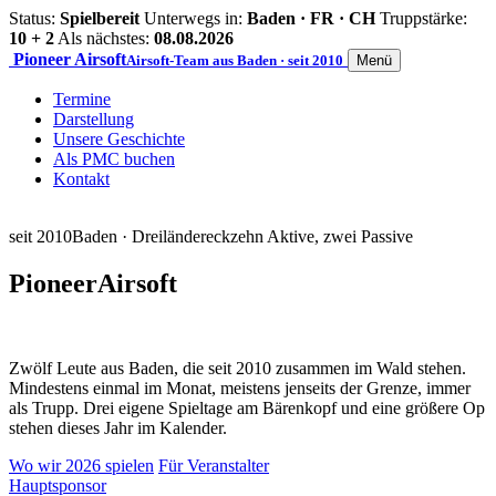
Status:
Spielbereit
Unterwegs in:
Baden · FR · CH
Truppstärke:
10 + 2
Als nächstes:
08.08.2026
Pioneer
Airsoft
Airsoft-Team aus Baden · seit 2010
Menü
Termine
Darstellung
Unsere Geschichte
Als PMC buchen
Kontakt
seit 2010
Baden · Dreiländereck
zehn Aktive, zwei Passive
Pioneer
Airsoft
Zwölf Leute aus Baden, die seit 2010 zusammen im Wald stehen.
Mindestens einmal im Monat, meistens jenseits der Grenze, immer
als Trupp. Drei eigene Spieltage am Bärenkopf und eine größere Op
stehen dieses Jahr im Kalender.
Wo wir 2026 spielen
Für Veranstalter
Hauptsponsor