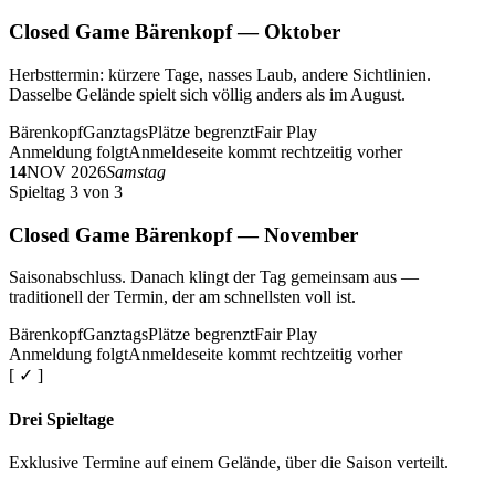
Closed Game Bärenkopf — Oktober
Herbsttermin: kürzere Tage, nasses Laub, andere Sichtlinien.
Dasselbe Gelände spielt sich völlig anders als im August.
Bärenkopf
Ganztags
Plätze begrenzt
Fair Play
Anmeldung folgt
Anmeldeseite kommt rechtzeitig vorher
14
NOV 2026
Samstag
Spieltag 3 von 3
Closed Game Bärenkopf — November
Saisonabschluss. Danach klingt der Tag gemeinsam aus —
traditionell der Termin, der am schnellsten voll ist.
Bärenkopf
Ganztags
Plätze begrenzt
Fair Play
Anmeldung folgt
Anmeldeseite kommt rechtzeitig vorher
[ ✓ ]
Drei Spieltage
Exklusive Termine auf einem Gelände, über die Saison verteilt.