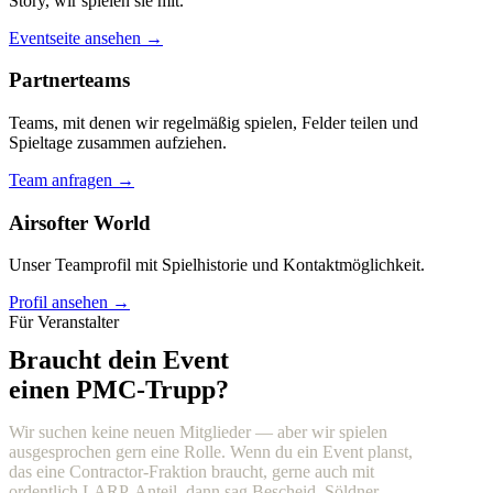
Story, wir spielen sie mit.
Eventseite ansehen →
Partnerteams
Teams, mit denen wir regelmäßig spielen, Felder teilen und
Spieltage zusammen aufziehen.
Team anfragen →
Airsofter World
Unser Teamprofil mit Spielhistorie und Kontaktmöglichkeit.
Profil ansehen →
Für Veranstalter
Braucht dein Event
einen PMC-Trupp?
Wir suchen keine neuen Mitglieder — aber wir spielen
ausgesprochen gern eine Rolle. Wenn du ein Event planst,
das eine Contractor-Fraktion braucht, gerne auch mit
ordentlich LARP-Anteil, dann sag Bescheid. Söldner,