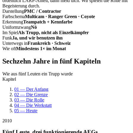
ordentlich LARP-Anteil, dann meld dich. Wir spielen die Rolle mit
Begeisterung durch.
Darstellung
PMC / Contractor
Farbschema
Multicam · Ranger Green · Coyote
Erkennung
Teampatch + Kennfarbe
Uniformzwang
Nö
Im Spiel
Als Trupp, nicht als Einzelkämpfer
Funk
Ja, und wir benutzen ihn
Unterwegs in
Frankreich · Schweiz
Wie oft
Mindestens 1× im Monat
Sechzehn Jahre in fünf Kapiteln
Wie aus fünf Leuten ein Trupp wurde
Kapitel
01 — Der Anfang
02 — Die Grenze
03 — Die Rolle
04 — Die Werkstatt
05 — Heute
2010
Fünf Leute, drei funktionierende AEGs