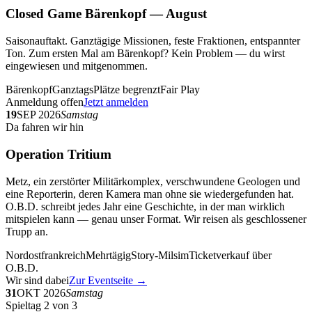
Closed Game Bärenkopf — August
Saisonauftakt. Ganztägige Missionen, feste Fraktionen, entspannter
Ton. Zum ersten Mal am Bärenkopf? Kein Problem — du wirst
eingewiesen und mitgenommen.
Bärenkopf
Ganztags
Plätze begrenzt
Fair Play
Anmeldung offen
Jetzt anmelden
19
SEP 2026
Samstag
Da fahren wir hin
Operation Tritium
Metz, ein zerstörter Militärkomplex, verschwundene Geologen und
eine Reporterin, deren Kamera man ohne sie wiedergefunden hat.
O.B.D. schreibt jedes Jahr eine Geschichte, in der man wirklich
mitspielen kann — genau unser Format. Wir reisen als geschlossener
Trupp an.
Nordostfrankreich
Mehrtägig
Story-Milsim
Ticketverkauf über
O.B.D.
Wir sind dabei
Zur Eventseite →
31
OKT 2026
Samstag
Spieltag 2 von 3