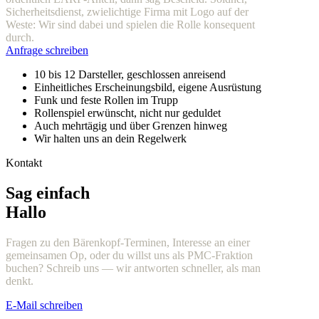
Sicherheitsdienst, zwielichtige Firma mit Logo auf der
Weste: Wir sind dabei und spielen die Rolle konsequent
durch.
Anfrage schreiben
10 bis 12 Darsteller, geschlossen anreisend
Einheitliches Erscheinungsbild, eigene Ausrüstung
Funk und feste Rollen im Trupp
Rollenspiel erwünscht, nicht nur geduldet
Auch mehrtägig und über Grenzen hinweg
Wir halten uns an dein Regelwerk
Kontakt
Sag einfach
Hallo
Fragen zu den Bärenkopf-Terminen, Interesse an einer
gemeinsamen Op, oder du willst uns als PMC-Fraktion
buchen? Schreib uns — wir antworten schneller, als man
denkt.
E-Mail schreiben