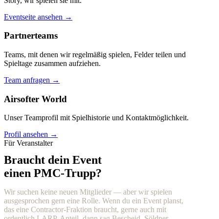
Story, wir spielen sie mit.
Eventseite ansehen →
Partnerteams
Teams, mit denen wir regelmäßig spielen, Felder teilen und
Spieltage zusammen aufziehen.
Team anfragen →
Airsofter World
Unser Teamprofil mit Spielhistorie und Kontaktmöglichkeit.
Profil ansehen →
Für Veranstalter
Braucht dein Event
einen PMC-Trupp?
Wir suchen keine neuen Mitglieder — aber wir spielen
ausgesprochen gern eine Rolle. Wenn du ein Event planst,
das eine Contractor-Fraktion braucht, gerne auch mit
ordentlich LARP-Anteil, dann sag Bescheid. Söldner,