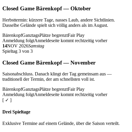
Closed Game Bärenkopf — Oktober
Herbsttermin: kürzere Tage, nasses Laub, andere Sichtlinien.
Dasselbe Gelände spielt sich völlig anders als im August.
Bärenkopf
Ganztags
Plätze begrenzt
Fair Play
Anmeldung folgt
Anmeldeseite kommt rechtzeitig vorher
14
NOV 2026
Samstag
Spieltag 3 von 3
Closed Game Bärenkopf — November
Saisonabschluss. Danach klingt der Tag gemeinsam aus —
traditionell der Termin, der am schnellsten voll ist.
Bärenkopf
Ganztags
Plätze begrenzt
Fair Play
Anmeldung folgt
Anmeldeseite kommt rechtzeitig vorher
[ ✓ ]
Drei Spieltage
Exklusive Termine auf einem Gelände, über die Saison verteilt.