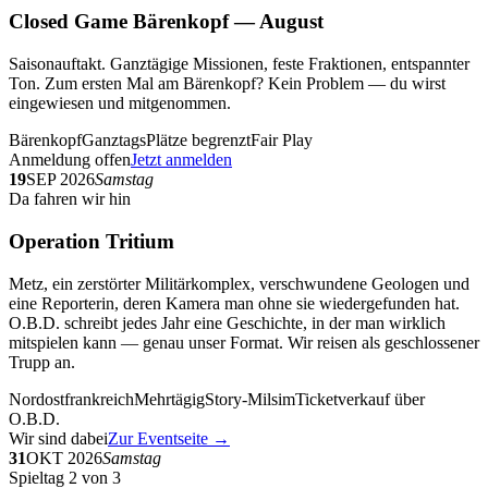
Closed Game Bärenkopf — August
Saisonauftakt. Ganztägige Missionen, feste Fraktionen, entspannter
Ton. Zum ersten Mal am Bärenkopf? Kein Problem — du wirst
eingewiesen und mitgenommen.
Bärenkopf
Ganztags
Plätze begrenzt
Fair Play
Anmeldung offen
Jetzt anmelden
19
SEP 2026
Samstag
Da fahren wir hin
Operation Tritium
Metz, ein zerstörter Militärkomplex, verschwundene Geologen und
eine Reporterin, deren Kamera man ohne sie wiedergefunden hat.
O.B.D. schreibt jedes Jahr eine Geschichte, in der man wirklich
mitspielen kann — genau unser Format. Wir reisen als geschlossener
Trupp an.
Nordostfrankreich
Mehrtägig
Story-Milsim
Ticketverkauf über
O.B.D.
Wir sind dabei
Zur Eventseite →
31
OKT 2026
Samstag
Spieltag 2 von 3