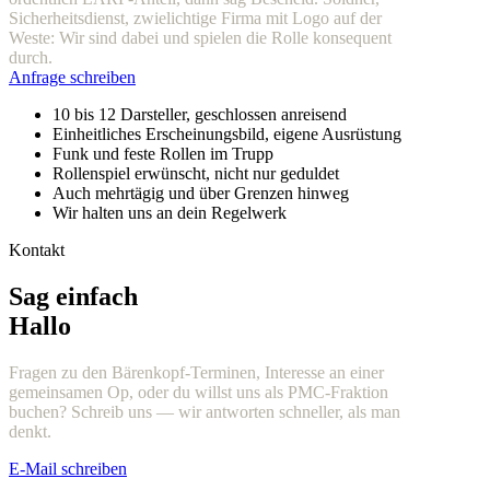
Sicherheitsdienst, zwielichtige Firma mit Logo auf der
Weste: Wir sind dabei und spielen die Rolle konsequent
durch.
Anfrage schreiben
10 bis 12 Darsteller, geschlossen anreisend
Einheitliches Erscheinungsbild, eigene Ausrüstung
Funk und feste Rollen im Trupp
Rollenspiel erwünscht, nicht nur geduldet
Auch mehrtägig und über Grenzen hinweg
Wir halten uns an dein Regelwerk
Kontakt
Sag einfach
Hallo
Fragen zu den Bärenkopf-Terminen, Interesse an einer
gemeinsamen Op, oder du willst uns als PMC-Fraktion
buchen? Schreib uns — wir antworten schneller, als man
denkt.
E-Mail schreiben