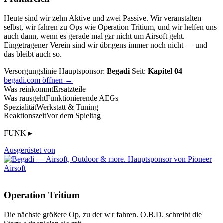
Heute sind wir zehn Aktive und zwei Passive. Wir veranstalten
selbst, wir fahren zu Ops wie Operation Tritium, und wir helfen uns
auch dann, wenn es gerade mal gar nicht um Airsoft geht.
Eingetragener Verein sind wir übrigens immer noch nicht — und
das bleibt auch so.
Versorgungslinie
Hauptsponsor:
Begadi
Seit:
Kapitel 04
begadi.com öffnen →
Was reinkommt
Ersatzteile
Was rausgeht
Funktionierende AEGs
Spezialität
Werkstatt & Tuning
Reaktionszeit
Vor dem Spieltag
FUNK ▸
Ausgerüstet von
Operation Tritium
Die nächste größere Op, zu der wir fahren. O.B.D. schreibt die