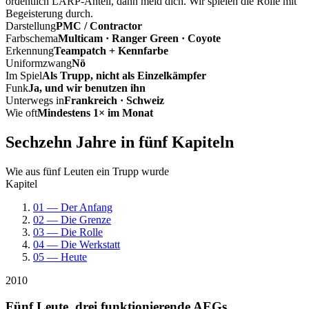
ordentlich LARP-Anteil, dann meld dich. Wir spielen die Rolle mit
Begeisterung durch.
Darstellung
PMC / Contractor
Farbschema
Multicam · Ranger Green · Coyote
Erkennung
Teampatch + Kennfarbe
Uniformzwang
Nö
Im Spiel
Als Trupp, nicht als Einzelkämpfer
Funk
Ja, und wir benutzen ihn
Unterwegs in
Frankreich · Schweiz
Wie oft
Mindestens 1× im Monat
Sechzehn Jahre in fünf Kapiteln
Wie aus fünf Leuten ein Trupp wurde
Kapitel
01 — Der Anfang
02 — Die Grenze
03 — Die Rolle
04 — Die Werkstatt
05 — Heute
2010
Fünf Leute, drei funktionierende AEGs