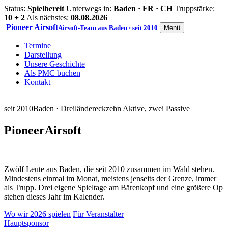
Status:
Spielbereit
Unterwegs in:
Baden · FR · CH
Truppstärke:
10 + 2
Als nächstes:
08.08.2026
Pioneer
Airsoft
Airsoft-Team aus Baden · seit 2010
Menü
Termine
Darstellung
Unsere Geschichte
Als PMC buchen
Kontakt
seit 2010
Baden · Dreiländereck
zehn Aktive, zwei Passive
Pioneer
Airsoft
Zwölf Leute aus Baden, die seit 2010 zusammen im Wald stehen.
Mindestens einmal im Monat, meistens jenseits der Grenze, immer
als Trupp. Drei eigene Spieltage am Bärenkopf und eine größere Op
stehen dieses Jahr im Kalender.
Wo wir 2026 spielen
Für Veranstalter
Hauptsponsor