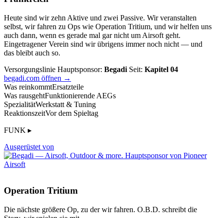
Heute sind wir zehn Aktive und zwei Passive. Wir veranstalten
selbst, wir fahren zu Ops wie Operation Tritium, und wir helfen uns
auch dann, wenn es gerade mal gar nicht um Airsoft geht.
Eingetragener Verein sind wir übrigens immer noch nicht — und
das bleibt auch so.
Versorgungslinie
Hauptsponsor:
Begadi
Seit:
Kapitel 04
begadi.com öffnen →
Was reinkommt
Ersatzteile
Was rausgeht
Funktionierende AEGs
Spezialität
Werkstatt & Tuning
Reaktionszeit
Vor dem Spieltag
FUNK ▸
Ausgerüstet von
Operation Tritium
Die nächste größere Op, zu der wir fahren. O.B.D. schreibt die