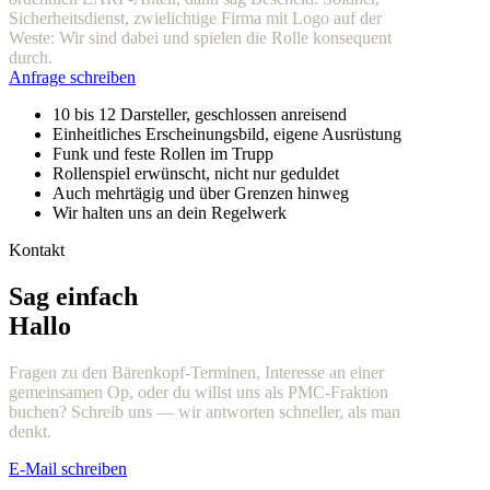
Sicherheitsdienst, zwielichtige Firma mit Logo auf der
Weste: Wir sind dabei und spielen die Rolle konsequent
durch.
Anfrage schreiben
10 bis 12 Darsteller, geschlossen anreisend
Einheitliches Erscheinungsbild, eigene Ausrüstung
Funk und feste Rollen im Trupp
Rollenspiel erwünscht, nicht nur geduldet
Auch mehrtägig und über Grenzen hinweg
Wir halten uns an dein Regelwerk
Kontakt
Sag einfach
Hallo
Fragen zu den Bärenkopf-Terminen, Interesse an einer
gemeinsamen Op, oder du willst uns als PMC-Fraktion
buchen? Schreib uns — wir antworten schneller, als man
denkt.
E-Mail schreiben