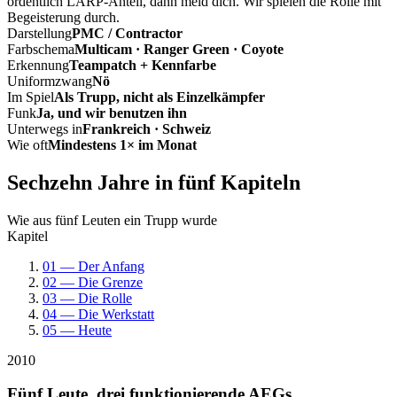
ordentlich LARP-Anteil, dann meld dich. Wir spielen die Rolle mit
Begeisterung durch.
Darstellung
PMC / Contractor
Farbschema
Multicam · Ranger Green · Coyote
Erkennung
Teampatch + Kennfarbe
Uniformzwang
Nö
Im Spiel
Als Trupp, nicht als Einzelkämpfer
Funk
Ja, und wir benutzen ihn
Unterwegs in
Frankreich · Schweiz
Wie oft
Mindestens 1× im Monat
Sechzehn Jahre in fünf Kapiteln
Wie aus fünf Leuten ein Trupp wurde
Kapitel
01 — Der Anfang
02 — Die Grenze
03 — Die Rolle
04 — Die Werkstatt
05 — Heute
2010
Fünf Leute, drei funktionierende AEGs