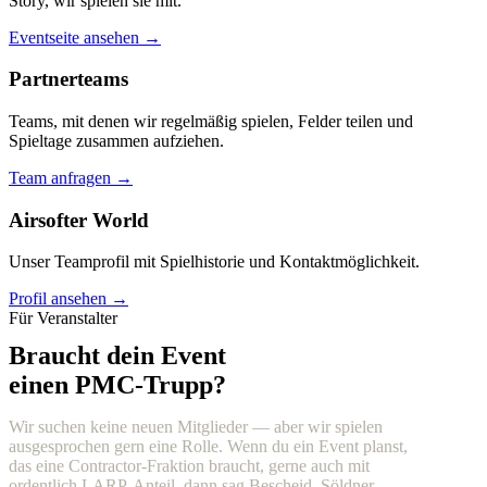
Story, wir spielen sie mit.
Eventseite ansehen →
Partnerteams
Teams, mit denen wir regelmäßig spielen, Felder teilen und
Spieltage zusammen aufziehen.
Team anfragen →
Airsofter World
Unser Teamprofil mit Spielhistorie und Kontaktmöglichkeit.
Profil ansehen →
Für Veranstalter
Braucht dein Event
einen PMC-Trupp?
Wir suchen keine neuen Mitglieder — aber wir spielen
ausgesprochen gern eine Rolle. Wenn du ein Event planst,
das eine Contractor-Fraktion braucht, gerne auch mit
ordentlich LARP-Anteil, dann sag Bescheid. Söldner,