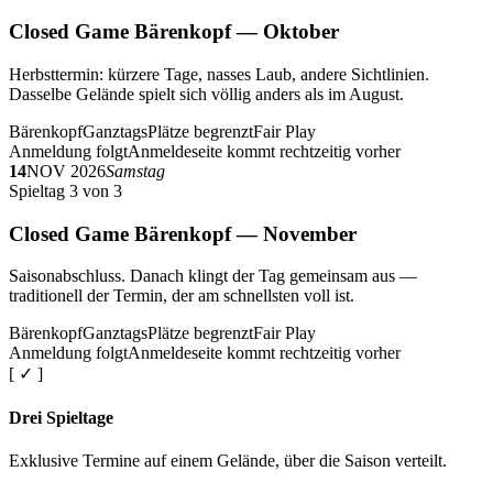
Closed Game Bärenkopf — Oktober
Herbsttermin: kürzere Tage, nasses Laub, andere Sichtlinien.
Dasselbe Gelände spielt sich völlig anders als im August.
Bärenkopf
Ganztags
Plätze begrenzt
Fair Play
Anmeldung folgt
Anmeldeseite kommt rechtzeitig vorher
14
NOV 2026
Samstag
Spieltag 3 von 3
Closed Game Bärenkopf — November
Saisonabschluss. Danach klingt der Tag gemeinsam aus —
traditionell der Termin, der am schnellsten voll ist.
Bärenkopf
Ganztags
Plätze begrenzt
Fair Play
Anmeldung folgt
Anmeldeseite kommt rechtzeitig vorher
[ ✓ ]
Drei Spieltage
Exklusive Termine auf einem Gelände, über die Saison verteilt.