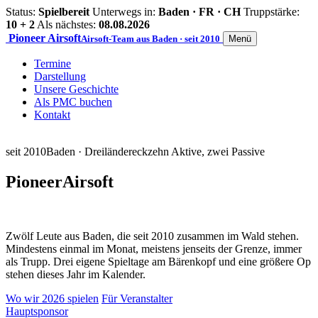
Status:
Spielbereit
Unterwegs in:
Baden · FR · CH
Truppstärke:
10 + 2
Als nächstes:
08.08.2026
Pioneer
Airsoft
Airsoft-Team aus Baden · seit 2010
Menü
Termine
Darstellung
Unsere Geschichte
Als PMC buchen
Kontakt
seit 2010
Baden · Dreiländereck
zehn Aktive, zwei Passive
Pioneer
Airsoft
Zwölf Leute aus Baden, die seit 2010 zusammen im Wald stehen.
Mindestens einmal im Monat, meistens jenseits der Grenze, immer
als Trupp. Drei eigene Spieltage am Bärenkopf und eine größere Op
stehen dieses Jahr im Kalender.
Wo wir 2026 spielen
Für Veranstalter
Hauptsponsor