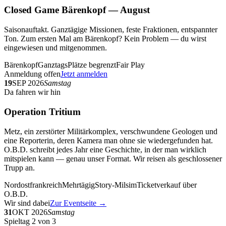
Closed Game Bärenkopf — August
Saisonauftakt. Ganztägige Missionen, feste Fraktionen, entspannter
Ton. Zum ersten Mal am Bärenkopf? Kein Problem — du wirst
eingewiesen und mitgenommen.
Bärenkopf
Ganztags
Plätze begrenzt
Fair Play
Anmeldung offen
Jetzt anmelden
19
SEP 2026
Samstag
Da fahren wir hin
Operation Tritium
Metz, ein zerstörter Militärkomplex, verschwundene Geologen und
eine Reporterin, deren Kamera man ohne sie wiedergefunden hat.
O.B.D. schreibt jedes Jahr eine Geschichte, in der man wirklich
mitspielen kann — genau unser Format. Wir reisen als geschlossener
Trupp an.
Nordostfrankreich
Mehrtägig
Story-Milsim
Ticketverkauf über
O.B.D.
Wir sind dabei
Zur Eventseite →
31
OKT 2026
Samstag
Spieltag 2 von 3