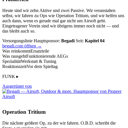
Heute sind wir zehn Aktive und zwei Passive. Wir veranstalten
selbst, wir fahren zu Ops wie Operation Tritium, und wir helfen uns
auch dann, wenn es gerade mal gar nicht um Airsoft geht.
Eingetragener Verein sind wir übrigens immer noch nicht — und
das bleibt auch so.
Versorgungslinie
Hauptsponsor:
Begadi
Seit:
Kapitel 04
begadi.com öffnen →
Was reinkommt
Ersatzteile
Was rausgeht
Funktionierende AEGs
Spezialität
Werkstatt & Tuning
Reaktionszeit
Vor dem Spieltag
FUNK ▸
Ausgerüstet von
Operation Tritium
Die nächste größere Op, zu der wir fahren. O.B.D. schreibt die