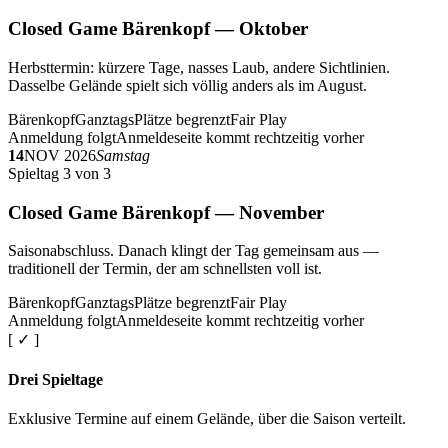
Closed Game Bärenkopf — Oktober
Herbsttermin: kürzere Tage, nasses Laub, andere Sichtlinien.
Dasselbe Gelände spielt sich völlig anders als im August.
Bärenkopf
Ganztags
Plätze begrenzt
Fair Play
Anmeldung folgt
Anmeldeseite kommt rechtzeitig vorher
14
NOV 2026
Samstag
Spieltag 3 von 3
Closed Game Bärenkopf — November
Saisonabschluss. Danach klingt der Tag gemeinsam aus —
traditionell der Termin, der am schnellsten voll ist.
Bärenkopf
Ganztags
Plätze begrenzt
Fair Play
Anmeldung folgt
Anmeldeseite kommt rechtzeitig vorher
[ ✓ ]
Drei Spieltage
Exklusive Termine auf einem Gelände, über die Saison verteilt.