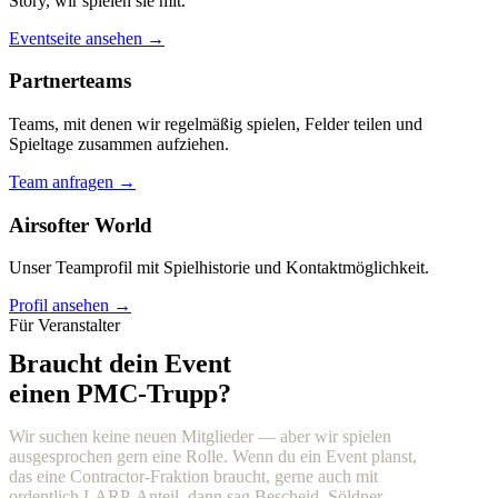
Story, wir spielen sie mit.
Eventseite ansehen →
Partnerteams
Teams, mit denen wir regelmäßig spielen, Felder teilen und
Spieltage zusammen aufziehen.
Team anfragen →
Airsofter World
Unser Teamprofil mit Spielhistorie und Kontaktmöglichkeit.
Profil ansehen →
Für Veranstalter
Braucht dein Event
einen PMC-Trupp?
Wir suchen keine neuen Mitglieder — aber wir spielen
ausgesprochen gern eine Rolle. Wenn du ein Event planst,
das eine Contractor-Fraktion braucht, gerne auch mit
ordentlich LARP-Anteil, dann sag Bescheid. Söldner,