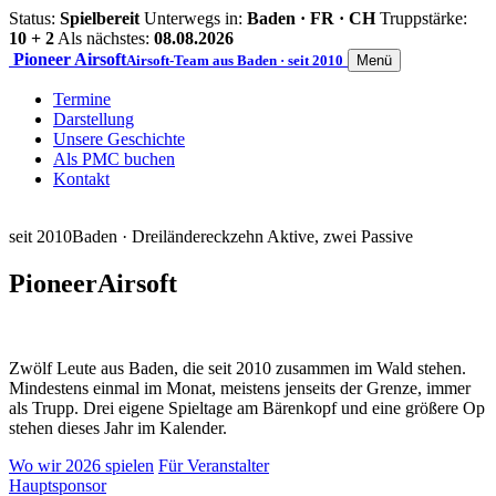
Status:
Spielbereit
Unterwegs in:
Baden · FR · CH
Truppstärke:
10 + 2
Als nächstes:
08.08.2026
Pioneer
Airsoft
Airsoft-Team aus Baden · seit 2010
Menü
Termine
Darstellung
Unsere Geschichte
Als PMC buchen
Kontakt
seit 2010
Baden · Dreiländereck
zehn Aktive, zwei Passive
Pioneer
Airsoft
Zwölf Leute aus Baden, die seit 2010 zusammen im Wald stehen.
Mindestens einmal im Monat, meistens jenseits der Grenze, immer
als Trupp. Drei eigene Spieltage am Bärenkopf und eine größere Op
stehen dieses Jahr im Kalender.
Wo wir 2026 spielen
Für Veranstalter
Hauptsponsor