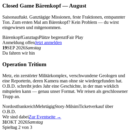
Closed Game Bärenkopf — August
Saisonauftakt. Ganztägige Missionen, feste Fraktionen, entspannter
Ton. Zum ersten Mal am Bärenkopf? Kein Problem — du wirst
eingewiesen und mitgenommen.
Bärenkopf
Ganztags
Plätze begrenzt
Fair Play
Anmeldung offen
Jetzt anmelden
19
SEP 2026
Samstag
Da fahren wir hin
Operation Tritium
Metz, ein zerstörter Militärkomplex, verschwundene Geologen und
eine Reporterin, deren Kamera man ohne sie wiedergefunden hat.
O.B.D. schreibt jedes Jahr eine Geschichte, in der man wirklich
mitspielen kann — genau unser Format. Wir reisen als geschlossener
Trupp an.
Nordostfrankreich
Mehrtägig
Story-Milsim
Ticketverkauf über
O.B.D.
Wir sind dabei
Zur Eventseite →
31
OKT 2026
Samstag
Spieltag 2 von 3