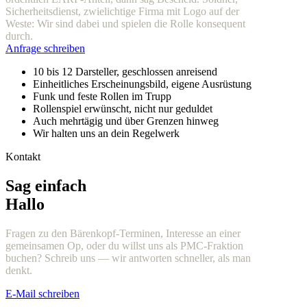
Sicherheitsdienst, zwielichtige Firma mit Logo auf der
Weste: Wir sind dabei und spielen die Rolle konsequent
durch.
Anfrage schreiben
10 bis 12 Darsteller, geschlossen anreisend
Einheitliches Erscheinungsbild, eigene Ausrüstung
Funk und feste Rollen im Trupp
Rollenspiel erwünscht, nicht nur geduldet
Auch mehrtägig und über Grenzen hinweg
Wir halten uns an dein Regelwerk
Kontakt
Sag einfach
Hallo
Fragen zu den Bärenkopf-Terminen, Interesse an einer
gemeinsamen Op, oder du willst uns als PMC-Fraktion
buchen? Schreib uns — wir antworten schneller, als man
denkt.
E-Mail schreiben