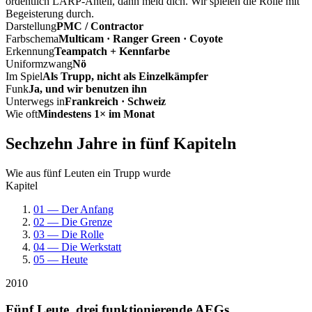
ordentlich LARP-Anteil, dann meld dich. Wir spielen die Rolle mit
Begeisterung durch.
Darstellung
PMC / Contractor
Farbschema
Multicam · Ranger Green · Coyote
Erkennung
Teampatch + Kennfarbe
Uniformzwang
Nö
Im Spiel
Als Trupp, nicht als Einzelkämpfer
Funk
Ja, und wir benutzen ihn
Unterwegs in
Frankreich · Schweiz
Wie oft
Mindestens 1× im Monat
Sechzehn Jahre in fünf Kapiteln
Wie aus fünf Leuten ein Trupp wurde
Kapitel
01 — Der Anfang
02 — Die Grenze
03 — Die Rolle
04 — Die Werkstatt
05 — Heute
2010
Fünf Leute, drei funktionierende AEGs