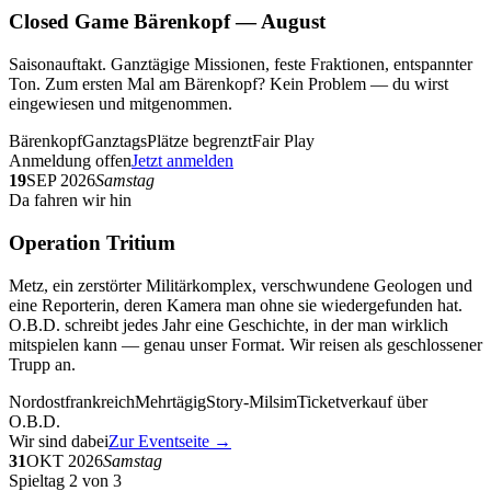
Closed Game Bärenkopf — August
Saisonauftakt. Ganztägige Missionen, feste Fraktionen, entspannter
Ton. Zum ersten Mal am Bärenkopf? Kein Problem — du wirst
eingewiesen und mitgenommen.
Bärenkopf
Ganztags
Plätze begrenzt
Fair Play
Anmeldung offen
Jetzt anmelden
19
SEP 2026
Samstag
Da fahren wir hin
Operation Tritium
Metz, ein zerstörter Militärkomplex, verschwundene Geologen und
eine Reporterin, deren Kamera man ohne sie wiedergefunden hat.
O.B.D. schreibt jedes Jahr eine Geschichte, in der man wirklich
mitspielen kann — genau unser Format. Wir reisen als geschlossener
Trupp an.
Nordostfrankreich
Mehrtägig
Story-Milsim
Ticketverkauf über
O.B.D.
Wir sind dabei
Zur Eventseite →
31
OKT 2026
Samstag
Spieltag 2 von 3