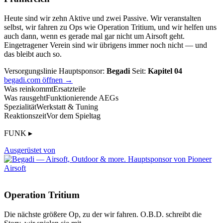
Heute sind wir zehn Aktive und zwei Passive. Wir veranstalten
selbst, wir fahren zu Ops wie Operation Tritium, und wir helfen uns
auch dann, wenn es gerade mal gar nicht um Airsoft geht.
Eingetragener Verein sind wir übrigens immer noch nicht — und
das bleibt auch so.
Versorgungslinie
Hauptsponsor:
Begadi
Seit:
Kapitel 04
begadi.com öffnen →
Was reinkommt
Ersatzteile
Was rausgeht
Funktionierende AEGs
Spezialität
Werkstatt & Tuning
Reaktionszeit
Vor dem Spieltag
FUNK ▸
Ausgerüstet von
Operation Tritium
Die nächste größere Op, zu der wir fahren. O.B.D. schreibt die