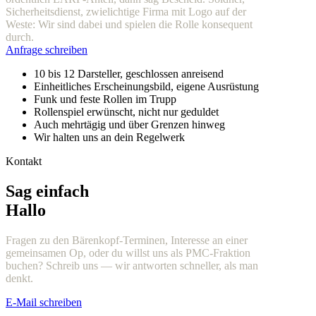
Sicherheitsdienst, zwielichtige Firma mit Logo auf der
Weste: Wir sind dabei und spielen die Rolle konsequent
durch.
Anfrage schreiben
10 bis 12 Darsteller, geschlossen anreisend
Einheitliches Erscheinungsbild, eigene Ausrüstung
Funk und feste Rollen im Trupp
Rollenspiel erwünscht, nicht nur geduldet
Auch mehrtägig und über Grenzen hinweg
Wir halten uns an dein Regelwerk
Kontakt
Sag einfach
Hallo
Fragen zu den Bärenkopf-Terminen, Interesse an einer
gemeinsamen Op, oder du willst uns als PMC-Fraktion
buchen? Schreib uns — wir antworten schneller, als man
denkt.
E-Mail schreiben