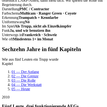
ordentlich LARP-Anteil, dann meld dich. Wir spielen die Rolle mit
Begeisterung durch.
Darstellung
PMC / Contractor
Farbschema
Multicam · Ranger Green · Coyote
Erkennung
Teampatch + Kennfarbe
Uniformzwang
Nö
Im Spiel
Als Trupp, nicht als Einzelkämpfer
Funk
Ja, und wir benutzen ihn
Unterwegs in
Frankreich · Schweiz
Wie oft
Mindestens 1× im Monat
Sechzehn Jahre in fünf Kapiteln
Wie aus fünf Leuten ein Trupp wurde
Kapitel
01 — Der Anfang
02 — Die Grenze
03 — Die Rolle
04 — Die Werkstatt
05 — Heute
2010
Fünf Leute, drei funktionierende AEGs