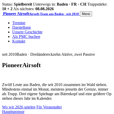
Status:
Spielbereit
Unterwegs in:
Baden · FR · CH
Truppstärke:
10 + 2
Als nächstes:
08.08.2026
Pioneer
Airsoft
Airsoft-Team aus Baden · seit 2010
Menü
Termine
Darstellung
Unsere Geschichte
Als PMC buchen
Kontakt
seit 2010
Baden · Dreiländereck
zehn Aktive, zwei Passive
Pioneer
Airsoft
Zwölf Leute aus Baden, die seit 2010 zusammen im Wald stehen.
Mindestens einmal im Monat, meistens jenseits der Grenze, immer
als Trupp. Drei eigene Spieltage am Bärenkopf und eine größere Op
stehen dieses Jahr im Kalender.
Wo wir 2026 spielen
Für Veranstalter
Hauptsponsor