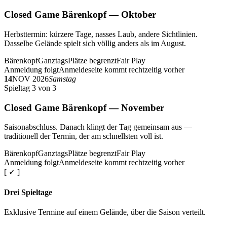
Closed Game Bärenkopf — Oktober
Herbsttermin: kürzere Tage, nasses Laub, andere Sichtlinien.
Dasselbe Gelände spielt sich völlig anders als im August.
Bärenkopf
Ganztags
Plätze begrenzt
Fair Play
Anmeldung folgt
Anmeldeseite kommt rechtzeitig vorher
14
NOV 2026
Samstag
Spieltag 3 von 3
Closed Game Bärenkopf — November
Saisonabschluss. Danach klingt der Tag gemeinsam aus —
traditionell der Termin, der am schnellsten voll ist.
Bärenkopf
Ganztags
Plätze begrenzt
Fair Play
Anmeldung folgt
Anmeldeseite kommt rechtzeitig vorher
[ ✓ ]
Drei Spieltage
Exklusive Termine auf einem Gelände, über die Saison verteilt.