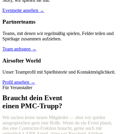
Story, wir spielen sie mit.
Eventseite ansehen →
Partnerteams
Teams, mit denen wir regelmäßig spielen, Felder teilen und
Spieltage zusammen aufziehen.
Team anfragen →
Airsofter World
Unser Teamprofil mit Spielhistorie und Kontaktmöglichkeit.
Profil ansehen →
Für Veranstalter
Braucht dein Event
einen PMC-Trupp?
Wir suchen keine neuen Mitglieder — aber wir spielen
ausgesprochen gern eine Rolle. Wenn du ein Event planst,
das eine Contractor-Fraktion braucht, gerne auch mit
ordentlich LARP-Anteil, dann sag Bescheid. Söldner,