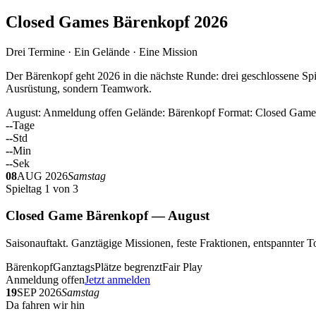
Closed Games Bärenkopf 2026
Drei Termine · Ein Gelände · Eine Mission
Der Bärenkopf geht 2026 in die nächste Runde: drei geschlossene Spi
Ausrüstung, sondern Teamwork.
August: Anmeldung offen
Gelände: Bärenkopf
Format: Closed Game
--
Tage
--
Std
--
Min
--
Sek
08
AUG 2026
Samstag
Spieltag 1 von 3
Closed Game Bärenkopf — August
Saisonauftakt. Ganztägige Missionen, feste Fraktionen, entspannt
Bärenkopf
Ganztags
Plätze begrenzt
Fair Play
Anmeldung offen
Jetzt anmelden
19
SEP 2026
Samstag
Da fahren wir hin