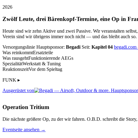
2026
Zwölf Leute, drei Bärenkopf-Termine, eine Op in Fra
Heute sind wir zehn Aktive und zwei Passive. Wir veranstalten selbst
Verein sind wir übrigens immer noch nicht — und das bleibt auch so.
Versorgungslinie
Hauptsponsor:
Begadi
Seit:
Kapitel 04
begadi.com
Was reinkommt
Ersatzteile
Was rausgeht
Funktionierende AEGs
Spezialität
Werkstatt & Tuning
Reaktionszeit
Vor dem Spieltag
FUNK ▸
Ausgerüstet von
Operation Tritium
Die nächste größere Op, zu der wir fahren. O.B.D. schreibt die Story, 
Eventseite ansehen →