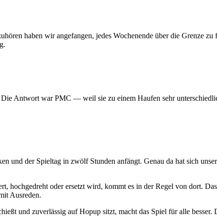
 aufzuhören haben wir angefangen, jedes Wochenende über die Grenze z
g.
? Die Antwort war PMC — weil sie zu einem Haufen sehr unterschiedlic
ken und der Spieltag in zwölf Stunden anfängt. Genau da hat sich uns
t, hochgedreht oder ersetzt wird, kommt es in der Regel von dort. Das
mit Ausreden.
hießt und zuverlässig auf Hopup sitzt, macht das Spiel für alle besser. D