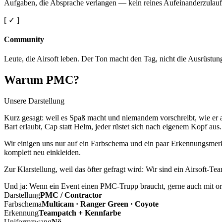
Aufgaben, die Absprache verlangen — kein reines Aufeinanderzulauf
[ ✓ ]
Community
Leute, die Airsoft leben. Der Ton macht den Tag, nicht die Ausrüstun
Warum PMC?
Unsere Darstellung
Kurz gesagt: weil es Spaß macht und niemandem vorschreibt, wie er a
Bart erlaubt, Cap statt Helm, jeder rüstet sich nach eigenem Kopf aus.
Wir einigen uns nur auf ein Farbschema und ein paar Erkennungsmerkm
komplett neu einkleiden.
Zur Klarstellung, weil das öfter gefragt wird: Wir sind ein Airsoft-T
Und ja: Wenn ein Event einen PMC-Trupp braucht, gerne auch mit ord
Darstellung
PMC / Contractor
Farbschema
Multicam · Ranger Green · Coyote
Erkennung
Teampatch + Kennfarbe
Uniformzwang
Nö