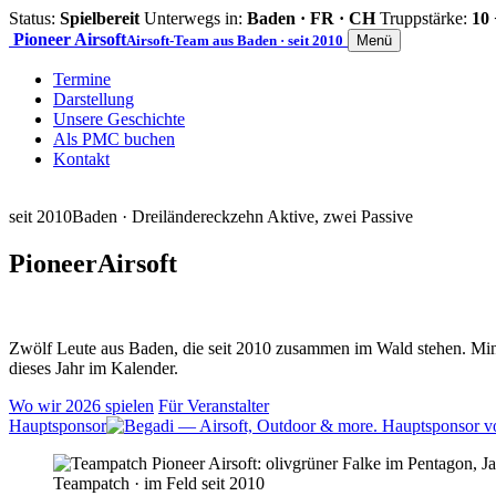
Status:
Spielbereit
Unterwegs in:
Baden · FR · CH
Truppstärke:
10 
Pioneer
Airsoft
Airsoft-Team aus Baden · seit 2010
Menü
Termine
Darstellung
Unsere Geschichte
Als PMC buchen
Kontakt
seit 2010
Baden · Dreiländereck
zehn Aktive, zwei Passive
Pioneer
Airsoft
Zwölf Leute aus Baden, die seit 2010 zusammen im Wald stehen. Mind
dieses Jahr im Kalender.
Wo wir 2026 spielen
Für Veranstalter
Hauptsponsor
Teampatch · im Feld seit 2010