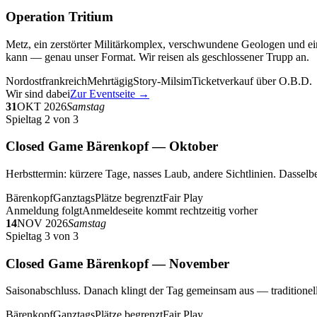
Operation Tritium
Metz, ein zerstörter Militärkomplex, verschwundene Geologen und ein
kann — genau unser Format. Wir reisen als geschlossener Trupp an.
Nordostfrankreich
Mehrtägig
Story-Milsim
Ticketverkauf über O.B.D.
Wir sind dabei
Zur Eventseite →
31
OKT 2026
Samstag
Spieltag 2 von 3
Closed Game Bärenkopf — Oktober
Herbsttermin: kürzere Tage, nasses Laub, andere Sichtlinien. Dasselbe
Bärenkopf
Ganztags
Plätze begrenzt
Fair Play
Anmeldung folgt
Anmeldeseite kommt rechtzeitig vorher
14
NOV 2026
Samstag
Spieltag 3 von 3
Closed Game Bärenkopf — November
Saisonabschluss. Danach klingt der Tag gemeinsam aus — traditionell 
Bärenkopf
Ganztags
Plätze begrenzt
Fair Play