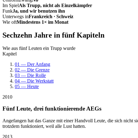
Im Spiel
Als Trupp, nicht als Einzelkämpfer
Funk
Ja, und wir benutzen ihn
Unterwegs in
Frankreich · Schweiz
Wie oft
Mindestens 1× im Monat
Sechzehn Jahre in fünf Kapiteln
Wie aus fünf Leuten ein Trupp wurde
Kapitel
01 — Der Anfang
02 — Die Grenze
03 — Die Rolle
04 — Die Werkstatt
05 — Heute
2010
Fünf Leute, drei funktionierende AEGs
Angefangen hat das Ganze mit einer Handvoll Leute, die sich nicht 
trotzdem funktioniert, weil alle Lust hatten.
2013