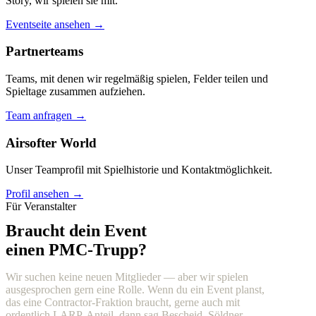
Story, wir spielen sie mit.
Eventseite ansehen →
Partnerteams
Teams, mit denen wir regelmäßig spielen, Felder teilen und
Spieltage zusammen aufziehen.
Team anfragen →
Airsofter World
Unser Teamprofil mit Spielhistorie und Kontaktmöglichkeit.
Profil ansehen →
Für Veranstalter
Braucht dein Event
einen PMC-Trupp?
Wir suchen keine neuen Mitglieder — aber wir spielen
ausgesprochen gern eine Rolle. Wenn du ein Event planst,
das eine Contractor-Fraktion braucht, gerne auch mit
ordentlich LARP-Anteil, dann sag Bescheid. Söldner,