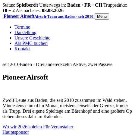
Status:
Spielbereit
Unterwegs in:
Baden · FR · CH
Truppstärke:
10 + 2
Als nächstes:
08.08.2026
Pioneer
Airsoft
Airsoft-Team aus Baden · seit 2010
Menü
Termine
Darstellung
Unsere Geschichte
Als PMC buchen
Kontakt
seit 2010
Baden · Dreiländereck
zehn Aktive, zwei Passive
Pioneer
Airsoft
Zwölf Leute aus Baden, die seit 2010 zusammen im Wald stehen.
Mindestens einmal im Monat, meistens jenseits der Grenze, immer
als Trupp. Drei eigene Spieltage am Bärenkopf und eine größere Op
stehen dieses Jahr im Kalender.
Wo wir 2026 spielen
Für Veranstalter
Hauptsponsor