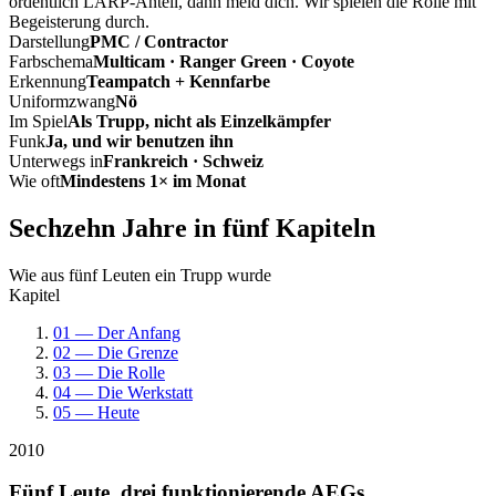
ordentlich LARP-Anteil, dann meld dich. Wir spielen die Rolle mit
Begeisterung durch.
Darstellung
PMC / Contractor
Farbschema
Multicam · Ranger Green · Coyote
Erkennung
Teampatch + Kennfarbe
Uniformzwang
Nö
Im Spiel
Als Trupp, nicht als Einzelkämpfer
Funk
Ja, und wir benutzen ihn
Unterwegs in
Frankreich · Schweiz
Wie oft
Mindestens 1× im Monat
Sechzehn Jahre in fünf Kapiteln
Wie aus fünf Leuten ein Trupp wurde
Kapitel
01 — Der Anfang
02 — Die Grenze
03 — Die Rolle
04 — Die Werkstatt
05 — Heute
2010
Fünf Leute, drei funktionierende AEGs