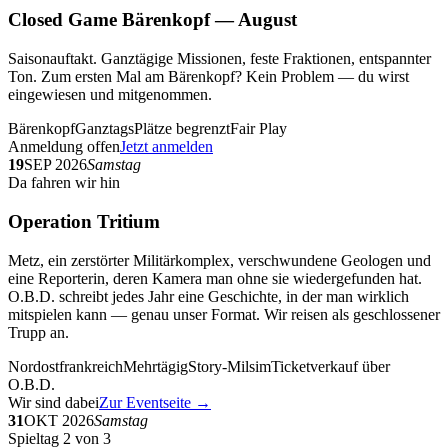
Closed Game Bärenkopf — August
Saisonauftakt. Ganztägige Missionen, feste Fraktionen, entspannter
Ton. Zum ersten Mal am Bärenkopf? Kein Problem — du wirst
eingewiesen und mitgenommen.
Bärenkopf
Ganztags
Plätze begrenzt
Fair Play
Anmeldung offen
Jetzt anmelden
19
SEP 2026
Samstag
Da fahren wir hin
Operation Tritium
Metz, ein zerstörter Militärkomplex, verschwundene Geologen und
eine Reporterin, deren Kamera man ohne sie wiedergefunden hat.
O.B.D. schreibt jedes Jahr eine Geschichte, in der man wirklich
mitspielen kann — genau unser Format. Wir reisen als geschlossener
Trupp an.
Nordostfrankreich
Mehrtägig
Story-Milsim
Ticketverkauf über
O.B.D.
Wir sind dabei
Zur Eventseite →
31
OKT 2026
Samstag
Spieltag 2 von 3