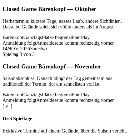
Closed Game Bärenkopf — Oktober
Herbsttermin: kürzere Tage, nasses Laub, andere Sichtlinien.
Dasselbe Gelände spielt sich völlig anders als im August.
Bärenkopf
Ganztags
Plätze begrenzt
Fair Play
Anmeldung folgt
Anmeldeseite kommt rechtzeitig vorher
14
NOV 2026
Samstag
Spieltag 3 von 3
Closed Game Bärenkopf — November
Saisonabschluss. Danach klingt der Tag gemeinsam aus —
traditionell der Termin, der am schnellsten voll ist.
Bärenkopf
Ganztags
Plätze begrenzt
Fair Play
Anmeldung folgt
Anmeldeseite kommt rechtzeitig vorher
[ ✓ ]
Drei Spieltage
Exklusive Termine auf einem Gelände, über die Saison verteilt.