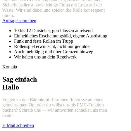
Sicherheitsdienst, zwielichtige Firma mit Logo auf der
Weste: Wir sind dabei und spielen die Rolle konsequent
durch.
Anfrage schreiben
10 bis 12 Darsteller, geschlossen anreisend
Einheitliches Erscheinungsbild, eigene Ausrüstung
Funk und feste Rollen im Trupp
Rollenspiel erwünscht, nicht nur geduldet
Auch mehrtägig und über Grenzen hinweg
Wir halten uns an dein Regelwerk
Kontakt
Sag einfach
Hallo
Fragen zu den Bärenkopf-Terminen, Interesse an einer
gemeinsamen Op, oder du willst uns als PMC-Fraktion
buchen? Schreib uns — wir antworten schneller, als man
denkt.
E-Mail schreiben