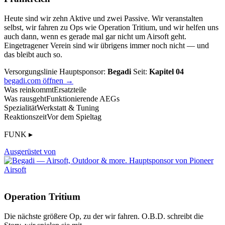
Heute sind wir zehn Aktive und zwei Passive. Wir veranstalten
selbst, wir fahren zu Ops wie Operation Tritium, und wir helfen uns
auch dann, wenn es gerade mal gar nicht um Airsoft geht.
Eingetragener Verein sind wir übrigens immer noch nicht — und
das bleibt auch so.
Versorgungslinie
Hauptsponsor:
Begadi
Seit:
Kapitel 04
begadi.com öffnen →
Was reinkommt
Ersatzteile
Was rausgeht
Funktionierende AEGs
Spezialität
Werkstatt & Tuning
Reaktionszeit
Vor dem Spieltag
FUNK ▸
Ausgerüstet von
Operation Tritium
Die nächste größere Op, zu der wir fahren. O.B.D. schreibt die