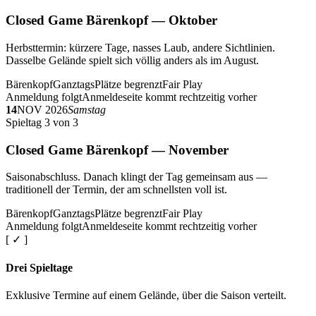
Closed Game Bärenkopf — Oktober
Herbsttermin: kürzere Tage, nasses Laub, andere Sichtlinien.
Dasselbe Gelände spielt sich völlig anders als im August.
Bärenkopf
Ganztags
Plätze begrenzt
Fair Play
Anmeldung folgt
Anmeldeseite kommt rechtzeitig vorher
14
NOV 2026
Samstag
Spieltag 3 von 3
Closed Game Bärenkopf — November
Saisonabschluss. Danach klingt der Tag gemeinsam aus —
traditionell der Termin, der am schnellsten voll ist.
Bärenkopf
Ganztags
Plätze begrenzt
Fair Play
Anmeldung folgt
Anmeldeseite kommt rechtzeitig vorher
[ ✓ ]
Drei Spieltage
Exklusive Termine auf einem Gelände, über die Saison verteilt.