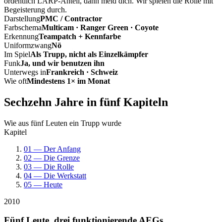
ordentlich LARP-Anteil, dann meld dich. Wir spielen die Rolle mit
Begeisterung durch.
Darstellung
PMC / Contractor
Farbschema
Multicam · Ranger Green · Coyote
Erkennung
Teampatch + Kennfarbe
Uniformzwang
Nö
Im Spiel
Als Trupp, nicht als Einzelkämpfer
Funk
Ja, und wir benutzen ihn
Unterwegs in
Frankreich · Schweiz
Wie oft
Mindestens 1× im Monat
Sechzehn Jahre in fünf Kapiteln
Wie aus fünf Leuten ein Trupp wurde
Kapitel
01 — Der Anfang
02 — Die Grenze
03 — Die Rolle
04 — Die Werkstatt
05 — Heute
2010
Fünf Leute, drei funktionierende AEGs