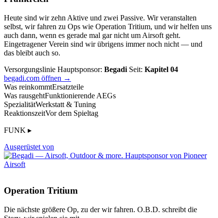
Heute sind wir zehn Aktive und zwei Passive. Wir veranstalten
selbst, wir fahren zu Ops wie Operation Tritium, und wir helfen uns
auch dann, wenn es gerade mal gar nicht um Airsoft geht.
Eingetragener Verein sind wir übrigens immer noch nicht — und
das bleibt auch so.
Versorgungslinie
Hauptsponsor:
Begadi
Seit:
Kapitel 04
begadi.com öffnen →
Was reinkommt
Ersatzteile
Was rausgeht
Funktionierende AEGs
Spezialität
Werkstatt & Tuning
Reaktionszeit
Vor dem Spieltag
FUNK ▸
Ausgerüstet von
Operation Tritium
Die nächste größere Op, zu der wir fahren. O.B.D. schreibt die