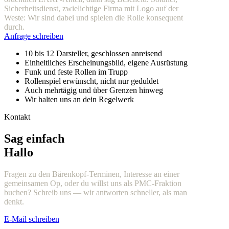
Sicherheitsdienst, zwielichtige Firma mit Logo auf der
Weste: Wir sind dabei und spielen die Rolle konsequent
durch.
Anfrage schreiben
10 bis 12 Darsteller, geschlossen anreisend
Einheitliches Erscheinungsbild, eigene Ausrüstung
Funk und feste Rollen im Trupp
Rollenspiel erwünscht, nicht nur geduldet
Auch mehrtägig und über Grenzen hinweg
Wir halten uns an dein Regelwerk
Kontakt
Sag einfach
Hallo
Fragen zu den Bärenkopf-Terminen, Interesse an einer
gemeinsamen Op, oder du willst uns als PMC-Fraktion
buchen? Schreib uns — wir antworten schneller, als man
denkt.
E-Mail schreiben