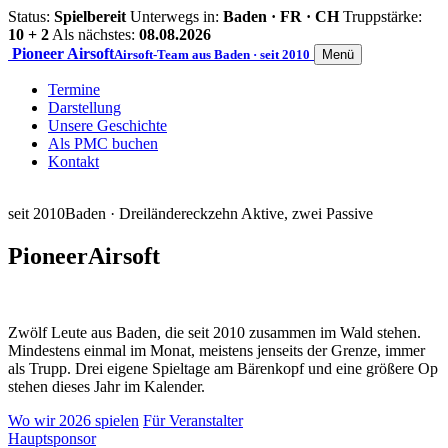
Status:
Spielbereit
Unterwegs in:
Baden · FR · CH
Truppstärke:
10 + 2
Als nächstes:
08.08.2026
Pioneer
Airsoft
Airsoft-Team aus Baden · seit 2010
Menü
Termine
Darstellung
Unsere Geschichte
Als PMC buchen
Kontakt
seit 2010
Baden · Dreiländereck
zehn Aktive, zwei Passive
Pioneer
Airsoft
Zwölf Leute aus Baden, die seit 2010 zusammen im Wald stehen.
Mindestens einmal im Monat, meistens jenseits der Grenze, immer
als Trupp. Drei eigene Spieltage am Bärenkopf und eine größere Op
stehen dieses Jahr im Kalender.
Wo wir 2026 spielen
Für Veranstalter
Hauptsponsor