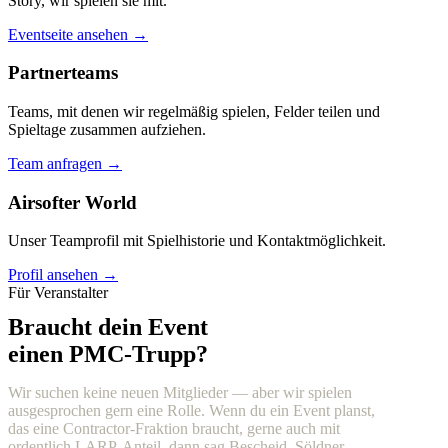
Story, wir spielen sie mit.
Eventseite ansehen →
Partnerteams
Teams, mit denen wir regelmäßig spielen, Felder teilen und
Spieltage zusammen aufziehen.
Team anfragen →
Airsofter World
Unser Teamprofil mit Spielhistorie und Kontaktmöglichkeit.
Profil ansehen →
Für Veranstalter
Braucht dein Event
einen PMC-Trupp?
Wir suchen keine neuen Mitglieder — aber wir spielen
ausgesprochen gern eine Rolle. Wenn du ein Event planst,
das eine Contractor-Fraktion braucht, gerne auch mit
ordentlich LARP-Anteil, dann sag Bescheid. Söldner,