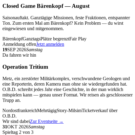
Closed Game Bärenkopf — August
Saisonauftakt. Ganztägige Missionen, feste Fraktionen, entspannter
Ton. Zum ersten Mal am Bärenkopf? Kein Problem — du wirst
eingewiesen und mitgenommen.
Bärenkopf
Ganztags
Plätze begrenzt
Fair Play
Anmeldung offen
Jetzt anmelden
19
SEP 2026
Samstag
Da fahren wir hin
Operation Tritium
Metz, ein zerstörter Militärkomplex, verschwundene Geologen und
eine Reporterin, deren Kamera man ohne sie wiedergefunden hat.
O.B.D. schreibt jedes Jahr eine Geschichte, in der man wirklich
mitspielen kann — genau unser Format. Wir reisen als geschlossener
Trupp an.
Nordostfrankreich
Mehrtägig
Story-Milsim
Ticketverkauf über
O.B.D.
Wir sind dabei
Zur Eventseite →
31
OKT 2026
Samstag
Spieltag 2 von 3