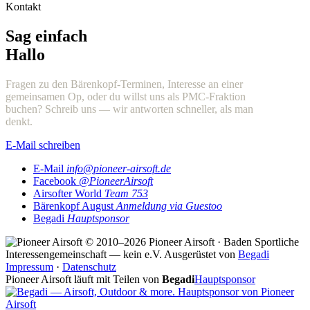
Kontakt
Sag einfach
Hallo
Fragen zu den Bärenkopf-Terminen, Interesse an einer
gemeinsamen Op, oder du willst uns als PMC-Fraktion
buchen? Schreib uns — wir antworten schneller, als man
denkt.
E-Mail schreiben
E-Mail
info@pioneer-airsoft.de
Facebook
@PioneerAirsoft
Airsofter World
Team 753
Bärenkopf August
Anmeldung via Guestoo
Begadi
Hauptsponsor
© 2010–2026 Pioneer Airsoft · Baden
Sportliche
Interessengemeinschaft — kein e.V.
Ausgerüstet von
Begadi
Impressum
·
Datenschutz
Pioneer Airsoft läuft mit Teilen von
Begadi
Hauptsponsor