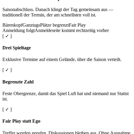
Saisonabschluss. Danach klingt der Tag gemeinsam aus —
traditionell der Termin, der am schnellsten voll ist.
Bärenkopf
Ganztags
Plätze begrenzt
Fair Play
Anmeldung folgt
Anmeldeseite kommt rechtzeitig vorher
[ ✓ ]
Drei Spieltage
Exklusive Termine auf einem Gelände, über die Saison verteilt.
[ ✓ ]
Begrenzte Zahl
Feste Obergrenze, damit das Spiel Luft hat und niemand nur Statist
ist.
[ ✓ ]
Fair Play statt Ego
Treffer werden gerufen. Diskussionen bleiben aus. Ohne Ausnahme.