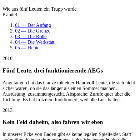
Wie aus fünf Leuten ein Trupp wurde
Kapitel
01 — Der Anfang
02 — Die Grenze
03 — Die Rolle
04 — Die Werkstatt
05 — Heute
2010
Fünf Leute, drei funktionierende AEGs
Angefangen hat das Ganze mit einer Handvoll Leute, die sich nicht
sicher waren, ob sie das länger als einen Sommer machen.
Ausrüstung: zusammengesucht. Absprache: Zurufe quer über die
Lichtung. Es hat trotzdem funktioniert, weil alle Lust hatten.
2013
Kein Feld daheim, also fahren wir eben
In unserer Ecke von Baden gibt es keine legalen Spielfelder. Statt
aufzuhören haben wir angefangen, jedes Wochenende über die