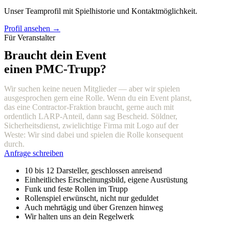
Unser Teamprofil mit Spielhistorie und Kontaktmöglichkeit.
Profil ansehen →
Für Veranstalter
Braucht dein Event
einen PMC-Trupp?
Wir suchen keine neuen Mitglieder — aber wir spielen
ausgesprochen gern eine Rolle. Wenn du ein Event planst,
das eine Contractor-Fraktion braucht, gerne auch mit
ordentlich LARP-Anteil, dann sag Bescheid. Söldner,
Sicherheitsdienst, zwielichtige Firma mit Logo auf der
Weste: Wir sind dabei und spielen die Rolle konsequent
durch.
Anfrage schreiben
10 bis 12 Darsteller, geschlossen anreisend
Einheitliches Erscheinungsbild, eigene Ausrüstung
Funk und feste Rollen im Trupp
Rollenspiel erwünscht, nicht nur geduldet
Auch mehrtägig und über Grenzen hinweg
Wir halten uns an dein Regelwerk