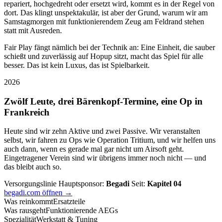
repariert, hochgedreht oder ersetzt wird, kommt es in der Regel von
dort. Das klingt unspektakulär, ist aber der Grund, warum wir am
Samstagmorgen mit funktionierendem Zeug am Feldrand stehen
statt mit Ausreden.
Fair Play fängt nämlich bei der Technik an: Eine Einheit, die sauber
schießt und zuverlässig auf Hopup sitzt, macht das Spiel für alle
besser. Das ist kein Luxus, das ist Spielbarkeit.
2026
Zwölf Leute, drei Bärenkopf-Termine, eine Op in
Frankreich
Heute sind wir zehn Aktive und zwei Passive. Wir veranstalten
selbst, wir fahren zu Ops wie Operation Tritium, und wir helfen uns
auch dann, wenn es gerade mal gar nicht um Airsoft geht.
Eingetragener Verein sind wir übrigens immer noch nicht — und
das bleibt auch so.
Versorgungslinie
Hauptsponsor:
Begadi
Seit:
Kapitel 04
begadi.com öffnen →
Was reinkommt
Ersatzteile
Was rausgeht
Funktionierende AEGs
Spezialität
Werkstatt & Tuning