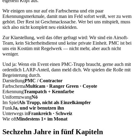
eigenem Kopf aus.
Wir einigen uns nur auf ein Farbschema und ein paar
Erkennungsmerkmale, damit man im Feld sofort weiß, wer zu wem
gehört. Der Rest ist Geschmackssache. Wer bei uns mitspielt, muss
sich also nicht komplett neu einkleiden.
Zur Klarstellung, weil das öfter gefragt wird: Wir sind ein Airsoft-
Team, kein Sicherheitsdienst und keine private Einheit. PMC ist bei
uns ein Kostüm mit Regelwerk — nicht mehr, aber auch nicht
weniger.
Und ja: Wenn ein Event einen PMC-Trupp braucht, gerne auch mit
ordentlich LARP-Anteil, dann meld dich. Wir spielen die Rolle mit
Begeisterung durch.
Darstellung
PMC / Contractor
Farbschema
Multicam · Ranger Green · Coyote
Erkennung
Teampatch + Kennfarbe
Uniformzwang
Nö
Im Spiel
Als Trupp, nicht als Einzelkämpfer
Funk
Ja, und wir benutzen ihn
Unterwegs in
Frankreich · Schweiz
Wie oft
Mindestens 1× im Monat
Sechzehn Jahre in fünf Kapiteln