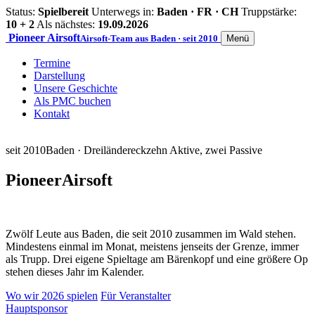
Status:
Spielbereit
Unterwegs in:
Baden · FR · CH
Truppstärke:
10 + 2
Als nächstes:
19.09.2026
Pioneer
Airsoft
Airsoft-Team aus Baden · seit 2010
Menü
Termine
Darstellung
Unsere Geschichte
Als PMC buchen
Kontakt
seit 2010
Baden · Dreiländereck
zehn Aktive, zwei Passive
Pioneer
Airsoft
Zwölf Leute aus Baden, die seit 2010 zusammen im Wald stehen.
Mindestens einmal im Monat, meistens jenseits der Grenze, immer
als Trupp. Drei eigene Spieltage am Bärenkopf und eine größere Op
stehen dieses Jahr im Kalender.
Wo wir 2026 spielen
Für Veranstalter
Hauptsponsor