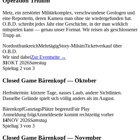
Operation Tritium
Metz, ein zerstörter Militärkomplex, verschwundene Geologen und
eine Reporterin, deren Kamera man ohne sie wiedergefunden hat.
O.B.D. schreibt jedes Jahr eine Geschichte, in der man wirklich
mitspielen kann — genau unser Format. Wir reisen als geschlossener
Trupp an.
Nordostfrankreich
Mehrtägig
Story-Milsim
Ticketverkauf über
O.B.D.
Wir sind dabei
Zur Eventseite →
31
OKT 2026
Samstag
Spieltag 2 von 3
Closed Game Bärenkopf — Oktober
Herbsttermin: kürzere Tage, nasses Laub, andere Sichtlinien.
Dasselbe Gelände spielt sich völlig anders als im August.
Bärenkopf
Ganztags
Plätze begrenzt
Fair Play
Anmeldung folgt
Anmeldeseite kommt rechtzeitig vorher
14
NOV 2026
Samstag
Spieltag 3 von 3
Closed Game Bärenkopf — November