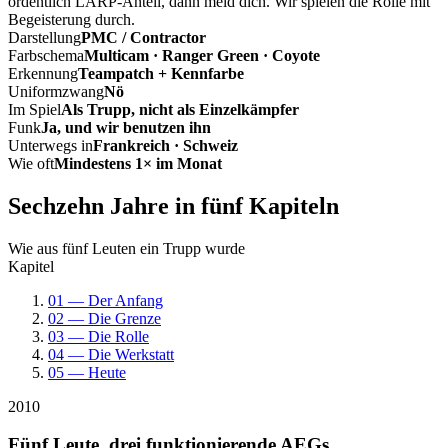
ordentlich LARP-Anteil, dann meld dich. Wir spielen die Rolle mit
Begeisterung durch.
Darstellung
PMC / Contractor
Farbschema
Multicam · Ranger Green · Coyote
Erkennung
Teampatch + Kennfarbe
Uniformzwang
Nö
Im Spiel
Als Trupp, nicht als Einzelkämpfer
Funk
Ja, und wir benutzen ihn
Unterwegs in
Frankreich · Schweiz
Wie oft
Mindestens 1× im Monat
Sechzehn Jahre in fünf Kapiteln
Wie aus fünf Leuten ein Trupp wurde
Kapitel
01 — Der Anfang
02 — Die Grenze
03 — Die Rolle
04 — Die Werkstatt
05 — Heute
2010
Fünf Leute, drei funktionierende AEGs