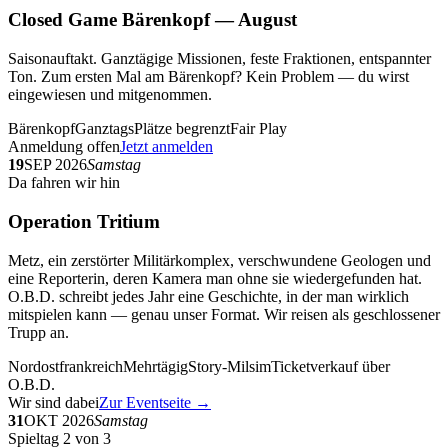
Closed Game Bärenkopf — August
Saisonauftakt. Ganztägige Missionen, feste Fraktionen, entspannter
Ton. Zum ersten Mal am Bärenkopf? Kein Problem — du wirst
eingewiesen und mitgenommen.
Bärenkopf
Ganztags
Plätze begrenzt
Fair Play
Anmeldung offen
Jetzt anmelden
19
SEP 2026
Samstag
Da fahren wir hin
Operation Tritium
Metz, ein zerstörter Militärkomplex, verschwundene Geologen und
eine Reporterin, deren Kamera man ohne sie wiedergefunden hat.
O.B.D. schreibt jedes Jahr eine Geschichte, in der man wirklich
mitspielen kann — genau unser Format. Wir reisen als geschlossener
Trupp an.
Nordostfrankreich
Mehrtägig
Story-Milsim
Ticketverkauf über
O.B.D.
Wir sind dabei
Zur Eventseite →
31
OKT 2026
Samstag
Spieltag 2 von 3