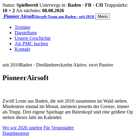
Status:
Spielbereit
Unterwegs in:
Baden · FR · CH
Truppstärke:
10 + 2
Als nächstes:
08.08.2026
Pioneer
Airsoft
Airsoft-Team aus Baden · seit 2010
Menü
Termine
Darstellung
Unsere Geschichte
Als PMC buchen
Kontakt
seit 2010
Baden · Dreiländereck
zehn Aktive, zwei Passive
Pioneer
Airsoft
Zwölf Leute aus Baden, die seit 2010 zusammen im Wald stehen.
Mindestens einmal im Monat, meistens jenseits der Grenze, immer
als Trupp. Drei eigene Spieltage am Bärenkopf und eine größere Op
stehen dieses Jahr im Kalender.
Wo wir 2026 spielen
Für Veranstalter
Hauptsponsor