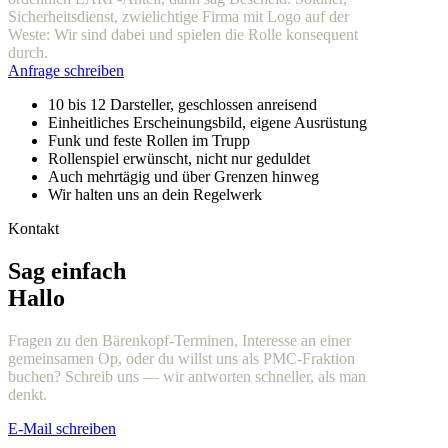
Sicherheitsdienst, zwielichtige Firma mit Logo auf der
Weste: Wir sind dabei und spielen die Rolle konsequent
durch.
Anfrage schreiben
10 bis 12 Darsteller, geschlossen anreisend
Einheitliches Erscheinungsbild, eigene Ausrüstung
Funk und feste Rollen im Trupp
Rollenspiel erwünscht, nicht nur geduldet
Auch mehrtägig und über Grenzen hinweg
Wir halten uns an dein Regelwerk
Kontakt
Sag einfach
Hallo
Fragen zu den Bärenkopf-Terminen, Interesse an einer
gemeinsamen Op, oder du willst uns als PMC-Fraktion
buchen? Schreib uns — wir antworten schneller, als man
denkt.
E-Mail schreiben