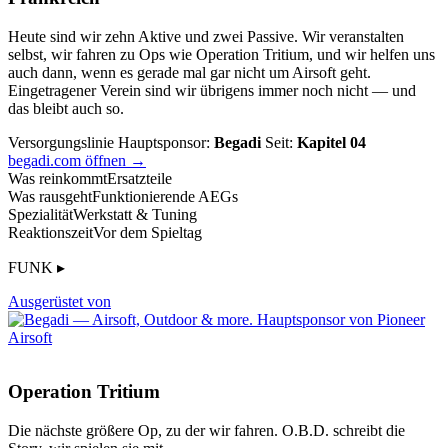
Heute sind wir zehn Aktive und zwei Passive. Wir veranstalten
selbst, wir fahren zu Ops wie Operation Tritium, und wir helfen uns
auch dann, wenn es gerade mal gar nicht um Airsoft geht.
Eingetragener Verein sind wir übrigens immer noch nicht — und
das bleibt auch so.
Versorgungslinie
Hauptsponsor:
Begadi
Seit:
Kapitel 04
begadi.com öffnen →
Was reinkommt
Ersatzteile
Was rausgeht
Funktionierende AEGs
Spezialität
Werkstatt & Tuning
Reaktionszeit
Vor dem Spieltag
FUNK ▸
Ausgerüstet von
Operation Tritium
Die nächste größere Op, zu der wir fahren. O.B.D. schreibt die