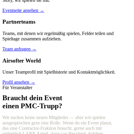
Story, wir spielen sie mit.
Eventseite ansehen →
Partnerteams
Teams, mit denen wir regelmäßig spielen, Felder teilen und
Spieltage zusammen aufziehen.
Team anfragen →
Airsofter World
Unser Teamprofil mit Spielhistorie und Kontaktmöglichkeit.
Profil ansehen →
Für Veranstalter
Braucht dein Event
einen PMC-Trupp?
Wir suchen keine neuen Mitglieder — aber wir spielen
ausgesprochen gern eine Rolle. Wenn du ein Event planst,
das eine Contractor-Fraktion braucht, gerne auch mit
ordentlich LARP-Anteil, dann sag Bescheid. Söldner,