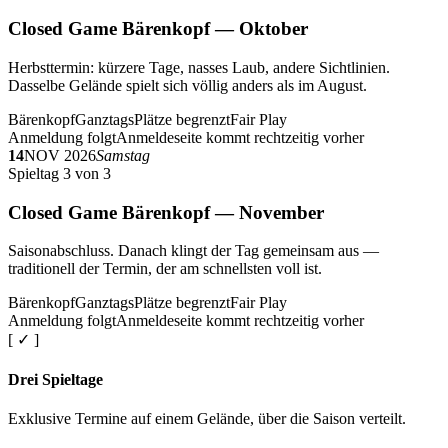
Closed Game Bärenkopf — Oktober
Herbsttermin: kürzere Tage, nasses Laub, andere Sichtlinien.
Dasselbe Gelände spielt sich völlig anders als im August.
Bärenkopf
Ganztags
Plätze begrenzt
Fair Play
Anmeldung folgt
Anmeldeseite kommt rechtzeitig vorher
14
NOV 2026
Samstag
Spieltag 3 von 3
Closed Game Bärenkopf — November
Saisonabschluss. Danach klingt der Tag gemeinsam aus —
traditionell der Termin, der am schnellsten voll ist.
Bärenkopf
Ganztags
Plätze begrenzt
Fair Play
Anmeldung folgt
Anmeldeseite kommt rechtzeitig vorher
[ ✓ ]
Drei Spieltage
Exklusive Termine auf einem Gelände, über die Saison verteilt.