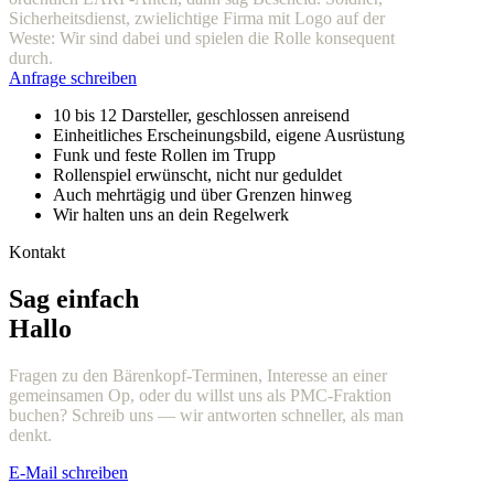
Sicherheitsdienst, zwielichtige Firma mit Logo auf der
Weste: Wir sind dabei und spielen die Rolle konsequent
durch.
Anfrage schreiben
10 bis 12 Darsteller, geschlossen anreisend
Einheitliches Erscheinungsbild, eigene Ausrüstung
Funk und feste Rollen im Trupp
Rollenspiel erwünscht, nicht nur geduldet
Auch mehrtägig und über Grenzen hinweg
Wir halten uns an dein Regelwerk
Kontakt
Sag einfach
Hallo
Fragen zu den Bärenkopf-Terminen, Interesse an einer
gemeinsamen Op, oder du willst uns als PMC-Fraktion
buchen? Schreib uns — wir antworten schneller, als man
denkt.
E-Mail schreiben