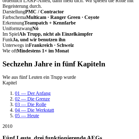
ordentlich LARP-Anteil, dann meld dich. Wir spielen die Rolle mit
Begeisterung durch.
Darstellung
PMC / Contractor
Farbschema
Multicam · Ranger Green · Coyote
Erkennung
Teampatch + Kennfarbe
Uniformzwang
Nö
Im Spiel
Als Trupp, nicht als Einzelkämpfer
Funk
Ja, und wir benutzen ihn
Unterwegs in
Frankreich · Schweiz
Wie oft
Mindestens 1× im Monat
Sechzehn Jahre in fünf Kapiteln
Wie aus fünf Leuten ein Trupp wurde
Kapitel
01 — Der Anfang
02 — Die Grenze
03 — Die Rolle
04 — Die Werkstatt
05 — Heute
2010
Fünf Leute, drei funktionierende AEGs