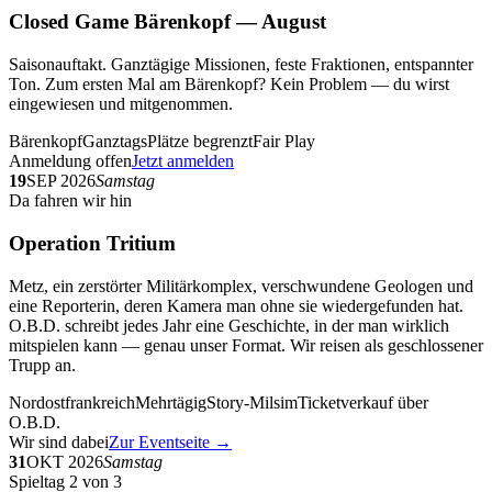
Closed Game Bärenkopf — August
Saisonauftakt. Ganztägige Missionen, feste Fraktionen, entspannter
Ton. Zum ersten Mal am Bärenkopf? Kein Problem — du wirst
eingewiesen und mitgenommen.
Bärenkopf
Ganztags
Plätze begrenzt
Fair Play
Anmeldung offen
Jetzt anmelden
19
SEP 2026
Samstag
Da fahren wir hin
Operation Tritium
Metz, ein zerstörter Militärkomplex, verschwundene Geologen und
eine Reporterin, deren Kamera man ohne sie wiedergefunden hat.
O.B.D. schreibt jedes Jahr eine Geschichte, in der man wirklich
mitspielen kann — genau unser Format. Wir reisen als geschlossener
Trupp an.
Nordostfrankreich
Mehrtägig
Story-Milsim
Ticketverkauf über
O.B.D.
Wir sind dabei
Zur Eventseite →
31
OKT 2026
Samstag
Spieltag 2 von 3