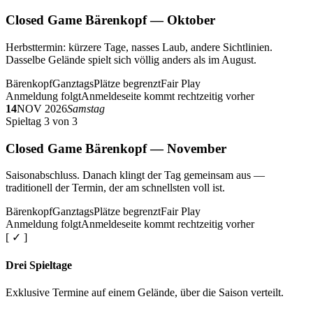
Closed Game Bärenkopf — Oktober
Herbsttermin: kürzere Tage, nasses Laub, andere Sichtlinien.
Dasselbe Gelände spielt sich völlig anders als im August.
Bärenkopf
Ganztags
Plätze begrenzt
Fair Play
Anmeldung folgt
Anmeldeseite kommt rechtzeitig vorher
14
NOV 2026
Samstag
Spieltag 3 von 3
Closed Game Bärenkopf — November
Saisonabschluss. Danach klingt der Tag gemeinsam aus —
traditionell der Termin, der am schnellsten voll ist.
Bärenkopf
Ganztags
Plätze begrenzt
Fair Play
Anmeldung folgt
Anmeldeseite kommt rechtzeitig vorher
[ ✓ ]
Drei Spieltage
Exklusive Termine auf einem Gelände, über die Saison verteilt.