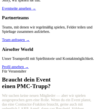
Story, wir spielen sie mit.
Eventseite ansehen →
Partnerteams
Teams, mit denen wir regelmäßig spielen, Felder teilen und
Spieltage zusammen aufziehen.
Team anfragen →
Airsofter World
Unser Teamprofil mit Spielhistorie und Kontaktmöglichkeit.
Profil ansehen →
Für Veranstalter
Braucht dein Event
einen PMC-Trupp?
Wir suchen keine neuen Mitglieder — aber wir spielen
ausgesprochen gern eine Rolle. Wenn du ein Event planst,
das eine Contractor-Fraktion braucht, gerne auch mit
ordentlich LARP-Anteil, dann sag Bescheid. Söldner,