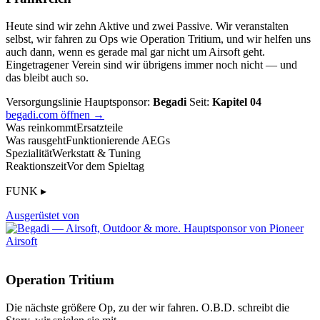
Heute sind wir zehn Aktive und zwei Passive. Wir veranstalten
selbst, wir fahren zu Ops wie Operation Tritium, und wir helfen uns
auch dann, wenn es gerade mal gar nicht um Airsoft geht.
Eingetragener Verein sind wir übrigens immer noch nicht — und
das bleibt auch so.
Versorgungslinie
Hauptsponsor:
Begadi
Seit:
Kapitel 04
begadi.com öffnen →
Was reinkommt
Ersatzteile
Was rausgeht
Funktionierende AEGs
Spezialität
Werkstatt & Tuning
Reaktionszeit
Vor dem Spieltag
FUNK ▸
Ausgerüstet von
Operation Tritium
Die nächste größere Op, zu der wir fahren. O.B.D. schreibt die