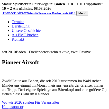
Status:
Spielbereit
Unterwegs in:
Baden · FR · CH
Truppstärke:
10 + 2
Als nächstes:
08.08.2026
Pioneer
Airsoft
Airsoft-Team aus Baden · seit 2010
Menü
Termine
Darstellung
Unsere Geschichte
Als PMC buchen
Kontakt
seit 2010
Baden · Dreiländereck
zehn Aktive, zwei Passive
Pioneer
Airsoft
Zwölf Leute aus Baden, die seit 2010 zusammen im Wald stehen.
Mindestens einmal im Monat, meistens jenseits der Grenze, immer
als Trupp. Drei eigene Spieltage am Bärenkopf und eine größere Op
stehen dieses Jahr im Kalender.
Wo wir 2026 spielen
Für Veranstalter
Hauptsponsor