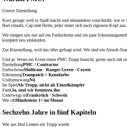
Unsere Darstellung
Kurz gesagt: weil es Spaß macht und niemandem vorschreibt, wie er a
Bart erlaubt, Cap statt Helm, jeder rüstet sich nach eigenem Kopf aus.
Wir einigen uns nur auf ein Farbschema und ein paar Erkennungsmerkm
komplett neu einkleiden.
Zur Klarstellung, weil das öfter gefragt wird: Wir sind ein Airsoft-T
Und ja: Wenn ein Event einen PMC-Trupp braucht, gerne auch mit ord
Darstellung
PMC / Contractor
Farbschema
Multicam · Ranger Green · Coyote
Erkennung
Teampatch + Kennfarbe
Uniformzwang
Nö
Im Spiel
Als Trupp, nicht als Einzelkämpfer
Funk
Ja, und wir benutzen ihn
Unterwegs in
Frankreich · Schweiz
Wie oft
Mindestens 1× im Monat
Sechzehn Jahre in fünf Kapiteln
Wie aus fünf Leuten ein Trupp wurde