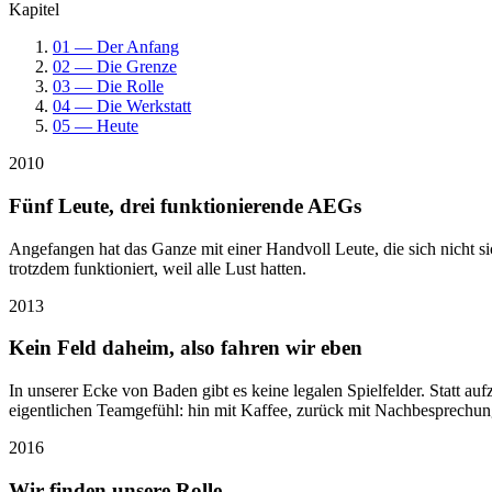
Kapitel
01 — Der Anfang
02 — Die Grenze
03 — Die Rolle
04 — Die Werkstatt
05 — Heute
2010
Fünf Leute, drei funktionierende AEGs
Angefangen hat das Ganze mit einer Handvoll Leute, die sich nicht 
trotzdem funktioniert, weil alle Lust hatten.
2013
Kein Feld daheim, also fahren wir eben
In unserer Ecke von Baden gibt es keine legalen Spielfelder. Statt
eigentlichen Teamgefühl: hin mit Kaffee, zurück mit Nachbesprechun
2016
Wir finden unsere Rolle