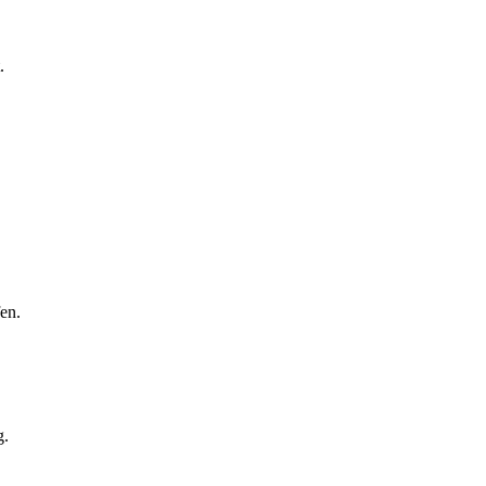
.
en.
g.