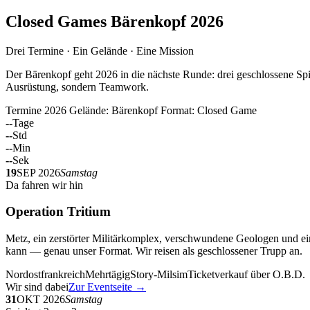
Closed Games Bärenkopf 2026
Drei Termine · Ein Gelände · Eine Mission
Der Bärenkopf geht 2026 in die nächste Runde: drei geschlossene Spi
Ausrüstung, sondern Teamwork.
Termine 2026
Gelände: Bärenkopf
Format: Closed Game
--
Tage
--
Std
--
Min
--
Sek
19
SEP 2026
Samstag
Da fahren wir hin
Operation Tritium
Metz, ein zerstörter Militärkomplex, verschwundene Geologen und ein
kann — genau unser Format. Wir reisen als geschlossener Trupp an.
Nordostfrankreich
Mehrtägig
Story-Milsim
Ticketverkauf über O.B.D.
Wir sind dabei
Zur Eventseite →
31
OKT 2026
Samstag