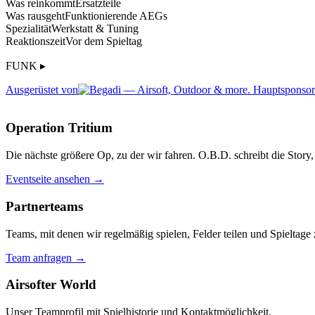
Was reinkommt
Ersatzteile
Was rausgeht
Funktionierende AEGs
Spezialität
Werkstatt & Tuning
Reaktionszeit
Vor dem Spieltag
FUNK ▸
Ausgerüstet von
Operation Tritium
Die nächste größere Op, zu der wir fahren. O.B.D. schreibt die Story, 
Eventseite ansehen →
Partnerteams
Teams, mit denen wir regelmäßig spielen, Felder teilen und Spieltag
Team anfragen →
Airsofter World
Unser Teamprofil mit Spielhistorie und Kontaktmöglichkeit.