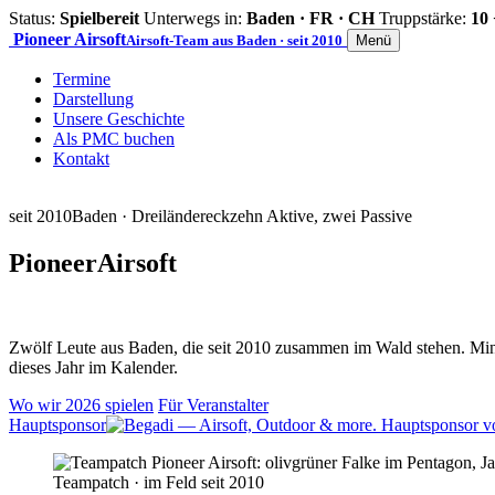
Status:
Spielbereit
Unterwegs in:
Baden · FR · CH
Truppstärke:
10 
Pioneer
Airsoft
Airsoft-Team aus Baden · seit 2010
Menü
Termine
Darstellung
Unsere Geschichte
Als PMC buchen
Kontakt
seit 2010
Baden · Dreiländereck
zehn Aktive, zwei Passive
Pioneer
Airsoft
Zwölf Leute aus Baden, die seit 2010 zusammen im Wald stehen. Mind
dieses Jahr im Kalender.
Wo wir 2026 spielen
Für Veranstalter
Hauptsponsor
Teampatch · im Feld seit 2010