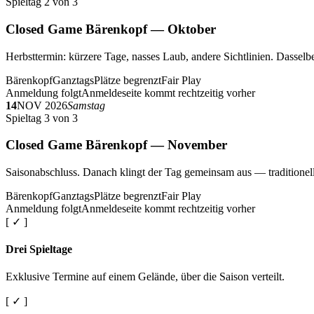
Spieltag 2 von 3
Closed Game Bärenkopf — Oktober
Herbsttermin: kürzere Tage, nasses Laub, andere Sichtlinien. Dasselbe
Bärenkopf
Ganztags
Plätze begrenzt
Fair Play
Anmeldung folgt
Anmeldeseite kommt rechtzeitig vorher
14
NOV 2026
Samstag
Spieltag 3 von 3
Closed Game Bärenkopf — November
Saisonabschluss. Danach klingt der Tag gemeinsam aus — traditionell 
Bärenkopf
Ganztags
Plätze begrenzt
Fair Play
Anmeldung folgt
Anmeldeseite kommt rechtzeitig vorher
[ ✓ ]
Drei Spieltage
Exklusive Termine auf einem Gelände, über die Saison verteilt.
[ ✓ ]