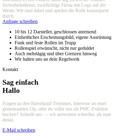
Sicherheitsdienst, zwielichtige Firma mit Logo auf der
Weste: Wir sind dabei und spielen die Rolle konsequent
durch.
Anfrage schreiben
10 bis 12 Darsteller, geschlossen anreisend
Einheitliches Erscheinungsbild, eigene Ausrüstung
Funk und feste Rollen im Trupp
Rollenspiel erwünscht, nicht nur geduldet
Auch mehrtägig und über Grenzen hinweg
Wir halten uns an dein Regelwerk
Kontakt
Sag einfach
Hallo
Fragen zu den Bärenkopf-Terminen, Interesse an einer
gemeinsamen Op, oder du willst uns als PMC-Fraktion
buchen? Schreib uns — wir antworten schneller, als man
denkt.
E-Mail schreiben