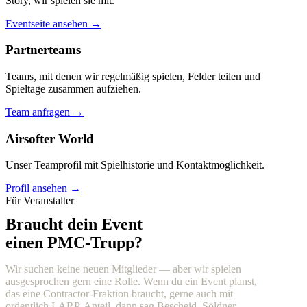
Story, wir spielen sie mit.
Eventseite ansehen →
Partnerteams
Teams, mit denen wir regelmäßig spielen, Felder teilen und
Spieltage zusammen aufziehen.
Team anfragen →
Airsofter World
Unser Teamprofil mit Spielhistorie und Kontaktmöglichkeit.
Profil ansehen →
Für Veranstalter
Braucht dein Event
einen PMC-Trupp?
Wir suchen keine neuen Mitglieder — aber wir spielen
ausgesprochen gern eine Rolle. Wenn du ein Event planst,
das eine Contractor-Fraktion braucht, gerne auch mit
ordentlich LARP-Anteil, dann sag Bescheid. Söldner,