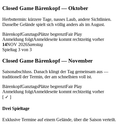
Closed Game Bärenkopf — Oktober
Herbsttermin: kürzere Tage, nasses Laub, andere Sichtlinien.
Dasselbe Gelände spielt sich völlig anders als im August.
Bärenkopf
Ganztags
Plätze begrenzt
Fair Play
Anmeldung folgt
Anmeldeseite kommt rechtzeitig vorher
14
NOV 2026
Samstag
Spieltag 3 von 3
Closed Game Bärenkopf — November
Saisonabschluss. Danach klingt der Tag gemeinsam aus —
traditionell der Termin, der am schnellsten voll ist.
Bärenkopf
Ganztags
Plätze begrenzt
Fair Play
Anmeldung folgt
Anmeldeseite kommt rechtzeitig vorher
[ ✓ ]
Drei Spieltage
Exklusive Termine auf einem Gelände, über die Saison verteilt.