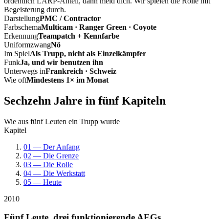
ordentlich LARP-Anteil, dann meld dich. Wir spielen die Rolle mit
Begeisterung durch.
Darstellung
PMC / Contractor
Farbschema
Multicam · Ranger Green · Coyote
Erkennung
Teampatch + Kennfarbe
Uniformzwang
Nö
Im Spiel
Als Trupp, nicht als Einzelkämpfer
Funk
Ja, und wir benutzen ihn
Unterwegs in
Frankreich · Schweiz
Wie oft
Mindestens 1× im Monat
Sechzehn Jahre in fünf Kapiteln
Wie aus fünf Leuten ein Trupp wurde
Kapitel
01 — Der Anfang
02 — Die Grenze
03 — Die Rolle
04 — Die Werkstatt
05 — Heute
2010
Fünf Leute, drei funktionierende AEGs