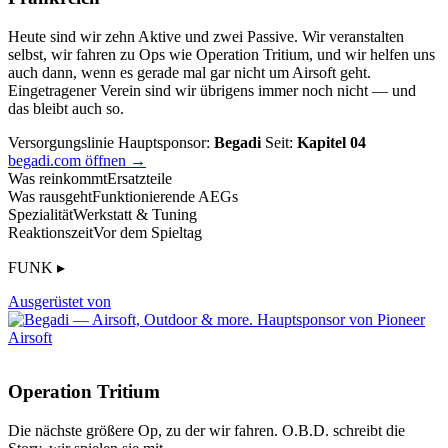
Heute sind wir zehn Aktive und zwei Passive. Wir veranstalten
selbst, wir fahren zu Ops wie Operation Tritium, und wir helfen uns
auch dann, wenn es gerade mal gar nicht um Airsoft geht.
Eingetragener Verein sind wir übrigens immer noch nicht — und
das bleibt auch so.
Versorgungslinie
Hauptsponsor:
Begadi
Seit:
Kapitel 04
begadi.com öffnen →
Was reinkommt
Ersatzteile
Was rausgeht
Funktionierende AEGs
Spezialität
Werkstatt & Tuning
Reaktionszeit
Vor dem Spieltag
FUNK ▸
Ausgerüstet von
Operation Tritium
Die nächste größere Op, zu der wir fahren. O.B.D. schreibt die