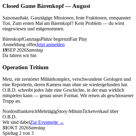
Closed Game Bärenkopf — August
Saisonauftakt. Ganztägige Missionen, feste Fraktionen, entspannter
Ton. Zum ersten Mal am Bärenkopf? Kein Problem — du wirst
eingewiesen und mitgenommen.
Bärenkopf
Ganztags
Plätze begrenzt
Fair Play
Anmeldung offen
Jetzt anmelden
19
SEP 2026
Samstag
Da fahren wir hin
Operation Tritium
Metz, ein zerstörter Militärkomplex, verschwundene Geologen und
eine Reporterin, deren Kamera man ohne sie wiedergefunden hat.
O.B.D. schreibt jedes Jahr eine Geschichte, in der man wirklich
mitspielen kann — genau unser Format. Wir reisen als geschlossener
Trupp an.
Nordostfrankreich
Mehrtägig
Story-Milsim
Ticketverkauf über
O.B.D.
Wir sind dabei
Zur Eventseite →
31
OKT 2026
Samstag
Spieltag 2 von 3