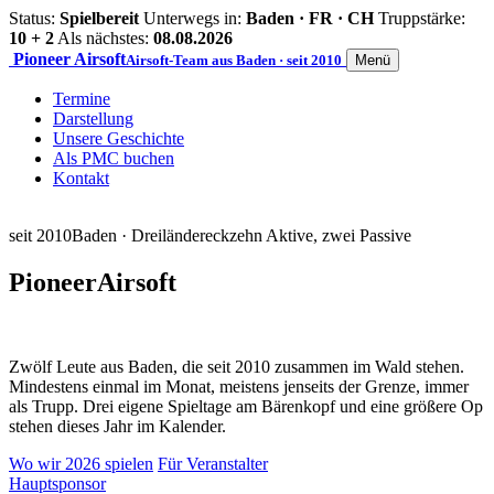
Status:
Spielbereit
Unterwegs in:
Baden · FR · CH
Truppstärke:
10 + 2
Als nächstes:
08.08.2026
Pioneer
Airsoft
Airsoft-Team aus Baden · seit 2010
Menü
Termine
Darstellung
Unsere Geschichte
Als PMC buchen
Kontakt
seit 2010
Baden · Dreiländereck
zehn Aktive, zwei Passive
Pioneer
Airsoft
Zwölf Leute aus Baden, die seit 2010 zusammen im Wald stehen.
Mindestens einmal im Monat, meistens jenseits der Grenze, immer
als Trupp. Drei eigene Spieltage am Bärenkopf und eine größere Op
stehen dieses Jahr im Kalender.
Wo wir 2026 spielen
Für Veranstalter
Hauptsponsor