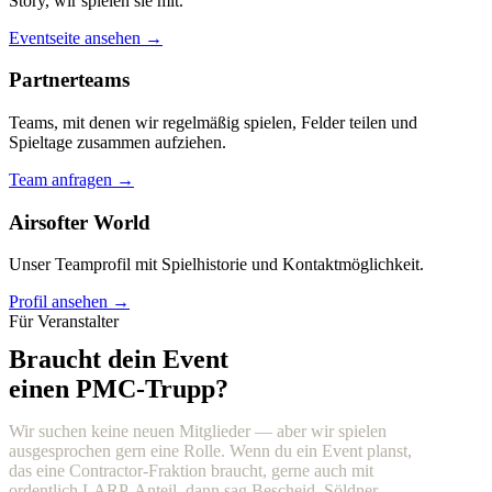
Story, wir spielen sie mit.
Eventseite ansehen →
Partnerteams
Teams, mit denen wir regelmäßig spielen, Felder teilen und
Spieltage zusammen aufziehen.
Team anfragen →
Airsofter World
Unser Teamprofil mit Spielhistorie und Kontaktmöglichkeit.
Profil ansehen →
Für Veranstalter
Braucht dein Event
einen PMC-Trupp?
Wir suchen keine neuen Mitglieder — aber wir spielen
ausgesprochen gern eine Rolle. Wenn du ein Event planst,
das eine Contractor-Fraktion braucht, gerne auch mit
ordentlich LARP-Anteil, dann sag Bescheid. Söldner,