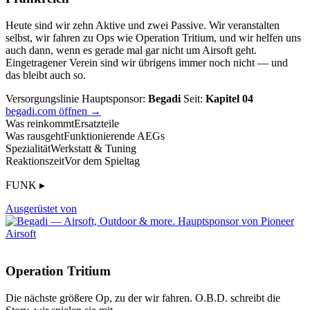
Heute sind wir zehn Aktive und zwei Passive. Wir veranstalten
selbst, wir fahren zu Ops wie Operation Tritium, und wir helfen uns
auch dann, wenn es gerade mal gar nicht um Airsoft geht.
Eingetragener Verein sind wir übrigens immer noch nicht — und
das bleibt auch so.
Versorgungslinie
Hauptsponsor:
Begadi
Seit:
Kapitel 04
begadi.com öffnen →
Was reinkommt
Ersatzteile
Was rausgeht
Funktionierende AEGs
Spezialität
Werkstatt & Tuning
Reaktionszeit
Vor dem Spieltag
FUNK ▸
Ausgerüstet von
Operation Tritium
Die nächste größere Op, zu der wir fahren. O.B.D. schreibt die