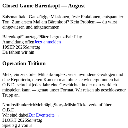
Closed Game Bärenkopf — August
Saisonauftakt. Ganztägige Missionen, feste Fraktionen, entspannter
Ton. Zum ersten Mal am Bärenkopf? Kein Problem — du wirst
eingewiesen und mitgenommen.
Bärenkopf
Ganztags
Plätze begrenzt
Fair Play
Anmeldung offen
Jetzt anmelden
19
SEP 2026
Samstag
Da fahren wir hin
Operation Tritium
Metz, ein zerstörter Militärkomplex, verschwundene Geologen und
eine Reporterin, deren Kamera man ohne sie wiedergefunden hat.
O.B.D. schreibt jedes Jahr eine Geschichte, in der man wirklich
mitspielen kann — genau unser Format. Wir reisen als geschlossener
Trupp an.
Nordostfrankreich
Mehrtägig
Story-Milsim
Ticketverkauf über
O.B.D.
Wir sind dabei
Zur Eventseite →
31
OKT 2026
Samstag
Spieltag 2 von 3