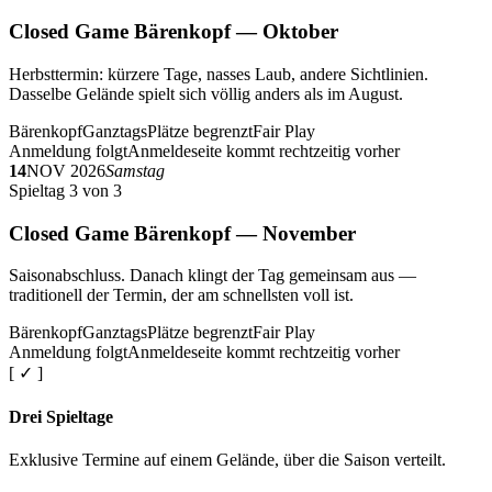
Closed Game Bärenkopf — Oktober
Herbsttermin: kürzere Tage, nasses Laub, andere Sichtlinien.
Dasselbe Gelände spielt sich völlig anders als im August.
Bärenkopf
Ganztags
Plätze begrenzt
Fair Play
Anmeldung folgt
Anmeldeseite kommt rechtzeitig vorher
14
NOV 2026
Samstag
Spieltag 3 von 3
Closed Game Bärenkopf — November
Saisonabschluss. Danach klingt der Tag gemeinsam aus —
traditionell der Termin, der am schnellsten voll ist.
Bärenkopf
Ganztags
Plätze begrenzt
Fair Play
Anmeldung folgt
Anmeldeseite kommt rechtzeitig vorher
[ ✓ ]
Drei Spieltage
Exklusive Termine auf einem Gelände, über die Saison verteilt.