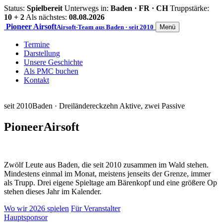
Status:
Spielbereit
Unterwegs in:
Baden · FR · CH
Truppstärke:
10 + 2
Als nächstes:
08.08.2026
Pioneer
Airsoft
Airsoft-Team aus Baden · seit 2010
Menü
Termine
Darstellung
Unsere Geschichte
Als PMC buchen
Kontakt
seit 2010
Baden · Dreiländereck
zehn Aktive, zwei Passive
Pioneer
Airsoft
Zwölf Leute aus Baden, die seit 2010 zusammen im Wald stehen.
Mindestens einmal im Monat, meistens jenseits der Grenze, immer
als Trupp. Drei eigene Spieltage am Bärenkopf und eine größere Op
stehen dieses Jahr im Kalender.
Wo wir 2026 spielen
Für Veranstalter
Hauptsponsor