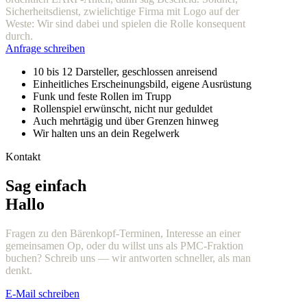
Sicherheitsdienst, zwielichtige Firma mit Logo auf der
Weste: Wir sind dabei und spielen die Rolle konsequent
durch.
Anfrage schreiben
10 bis 12 Darsteller, geschlossen anreisend
Einheitliches Erscheinungsbild, eigene Ausrüstung
Funk und feste Rollen im Trupp
Rollenspiel erwünscht, nicht nur geduldet
Auch mehrtägig und über Grenzen hinweg
Wir halten uns an dein Regelwerk
Kontakt
Sag einfach
Hallo
Fragen zu den Bärenkopf-Terminen, Interesse an einer
gemeinsamen Op, oder du willst uns als PMC-Fraktion
buchen? Schreib uns — wir antworten schneller, als man
denkt.
E-Mail schreiben