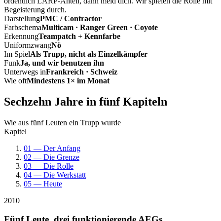
ordentlich LARP-Anteil, dann meld dich. Wir spielen die Rolle mit
Begeisterung durch.
Darstellung
PMC / Contractor
Farbschema
Multicam · Ranger Green · Coyote
Erkennung
Teampatch + Kennfarbe
Uniformzwang
Nö
Im Spiel
Als Trupp, nicht als Einzelkämpfer
Funk
Ja, und wir benutzen ihn
Unterwegs in
Frankreich · Schweiz
Wie oft
Mindestens 1× im Monat
Sechzehn Jahre in fünf Kapiteln
Wie aus fünf Leuten ein Trupp wurde
Kapitel
01 — Der Anfang
02 — Die Grenze
03 — Die Rolle
04 — Die Werkstatt
05 — Heute
2010
Fünf Leute, drei funktionierende AEGs