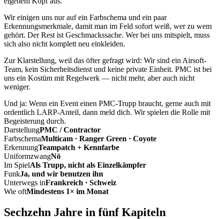
eigenem Kopf aus.
Wir einigen uns nur auf ein Farbschema und ein paar
Erkennungsmerkmale, damit man im Feld sofort weiß, wer zu wem
gehört. Der Rest ist Geschmackssache. Wer bei uns mitspielt, muss
sich also nicht komplett neu einkleiden.
Zur Klarstellung, weil das öfter gefragt wird: Wir sind ein Airsoft-
Team, kein Sicherheitsdienst und keine private Einheit. PMC ist bei
uns ein Kostüm mit Regelwerk — nicht mehr, aber auch nicht
weniger.
Und ja: Wenn ein Event einen PMC-Trupp braucht, gerne auch mit
ordentlich LARP-Anteil, dann meld dich. Wir spielen die Rolle mit
Begeisterung durch.
Darstellung
PMC / Contractor
Farbschema
Multicam · Ranger Green · Coyote
Erkennung
Teampatch + Kennfarbe
Uniformzwang
Nö
Im Spiel
Als Trupp, nicht als Einzelkämpfer
Funk
Ja, und wir benutzen ihn
Unterwegs in
Frankreich · Schweiz
Wie oft
Mindestens 1× im Monat
Sechzehn Jahre in fünf Kapiteln