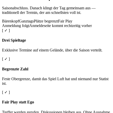
Saisonabschluss. Danach klingt der Tag gemeinsam aus —
traditionell der Termin, der am schnellsten voll ist.
Bärenkopf
Ganztags
Plätze begrenzt
Fair Play
Anmeldung folgt
Anmeldeseite kommt rechtzeitig vorher
[ ✓ ]
Drei Spieltage
Exklusive Termine auf einem Gelände, über die Saison verteilt.
[ ✓ ]
Begrenzte Zahl
Feste Obergrenze, damit das Spiel Luft hat und niemand nur Statist
ist.
[ ✓ ]
Fair Play statt Ego
Treffer werden gerufen. Diskussionen bleiben aus. Ohne Ausnahme.