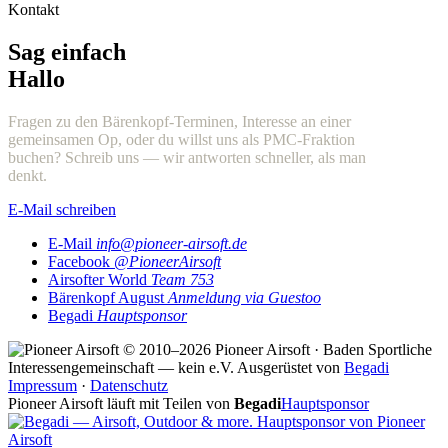
Kontakt
Sag einfach
Hallo
Fragen zu den Bärenkopf-Terminen, Interesse an einer
gemeinsamen Op, oder du willst uns als PMC-Fraktion
buchen? Schreib uns — wir antworten schneller, als man
denkt.
E-Mail schreiben
E-Mail
info@pioneer-airsoft.de
Facebook
@PioneerAirsoft
Airsofter World
Team 753
Bärenkopf August
Anmeldung via Guestoo
Begadi
Hauptsponsor
© 2010–2026 Pioneer Airsoft · Baden
Sportliche
Interessengemeinschaft — kein e.V.
Ausgerüstet von
Begadi
Impressum
·
Datenschutz
Pioneer Airsoft läuft mit Teilen von
Begadi
Hauptsponsor