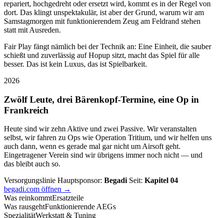
repariert, hochgedreht oder ersetzt wird, kommt es in der Regel von
dort. Das klingt unspektakulär, ist aber der Grund, warum wir am
Samstagmorgen mit funktionierendem Zeug am Feldrand stehen
statt mit Ausreden.
Fair Play fängt nämlich bei der Technik an: Eine Einheit, die sauber
schießt und zuverlässig auf Hopup sitzt, macht das Spiel für alle
besser. Das ist kein Luxus, das ist Spielbarkeit.
2026
Zwölf Leute, drei Bärenkopf-Termine, eine Op in
Frankreich
Heute sind wir zehn Aktive und zwei Passive. Wir veranstalten
selbst, wir fahren zu Ops wie Operation Tritium, und wir helfen uns
auch dann, wenn es gerade mal gar nicht um Airsoft geht.
Eingetragener Verein sind wir übrigens immer noch nicht — und
das bleibt auch so.
Versorgungslinie
Hauptsponsor:
Begadi
Seit:
Kapitel 04
begadi.com öffnen →
Was reinkommt
Ersatzteile
Was rausgeht
Funktionierende AEGs
Spezialität
Werkstatt & Tuning