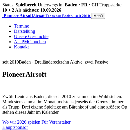
Status:
Spielbereit
Unterwegs in:
Baden · FR · CH
Truppstärke:
10 + 2
Als nächstes:
19.09.2026
Pioneer
Airsoft
Airsoft-Team aus Baden · seit 2010
Menü
Termine
Darstellung
Unsere Geschichte
Als PMC buchen
Kontakt
seit 2010
Baden · Dreiländereck
zehn Aktive, zwei Passive
Pioneer
Airsoft
Zwölf Leute aus Baden, die seit 2010 zusammen im Wald stehen.
Mindestens einmal im Monat, meistens jenseits der Grenze, immer
als Trupp. Drei eigene Spieltage am Bärenkopf und eine größere Op
stehen dieses Jahr im Kalender.
Wo wir 2026 spielen
Für Veranstalter
Hauptsponsor