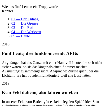
Wie aus fünf Leuten ein Trupp wurde
Kapitel
01 — Der Anfang
02 — Die Grenze
03 — Die Rolle
04 — Die Werkstatt
05 — Heute
2010
Fünf Leute, drei funktionierende AEGs
Angefangen hat das Ganze mit einer Handvoll Leute, die sich nicht
sicher waren, ob sie das länger als einen Sommer machen.
Ausrüstung: zusammengesucht. Absprache: Zurufe quer über die
Lichtung. Es hat trotzdem funktioniert, weil alle Lust hatten.
2013
Kein Feld daheim, also fahren wir eben
In unserer Ecke von Baden gibt es keine legalen Spielfelder. Statt
aufzuhören haben wir angefangen, jedes Wochenende über die