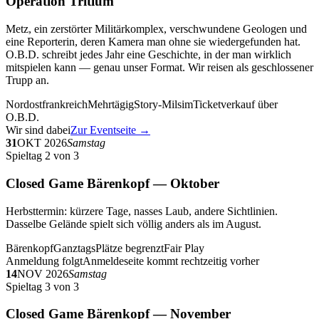
Operation Tritium
Metz, ein zerstörter Militärkomplex, verschwundene Geologen und
eine Reporterin, deren Kamera man ohne sie wiedergefunden hat.
O.B.D. schreibt jedes Jahr eine Geschichte, in der man wirklich
mitspielen kann — genau unser Format. Wir reisen als geschlossener
Trupp an.
Nordostfrankreich
Mehrtägig
Story-Milsim
Ticketverkauf über
O.B.D.
Wir sind dabei
Zur Eventseite →
31
OKT 2026
Samstag
Spieltag 2 von 3
Closed Game Bärenkopf — Oktober
Herbsttermin: kürzere Tage, nasses Laub, andere Sichtlinien.
Dasselbe Gelände spielt sich völlig anders als im August.
Bärenkopf
Ganztags
Plätze begrenzt
Fair Play
Anmeldung folgt
Anmeldeseite kommt rechtzeitig vorher
14
NOV 2026
Samstag
Spieltag 3 von 3
Closed Game Bärenkopf — November