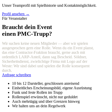
Unser Teamprofil mit Spielhistorie und Kontaktmöglichkeit.
Profil ansehen →
Für Veranstalter
Braucht dein Event
einen PMC-Trupp?
Wir suchen keine neuen Mitglieder — aber wir spielen
ausgesprochen gern eine Rolle. Wenn du ein Event planst,
das eine Contractor-Fraktion braucht, gerne auch mit
ordentlich LARP-Anteil, dann sag Bescheid. Söldner,
Sicherheitsdienst, zwielichtige Firma mit Logo auf der
Weste: Wir sind dabei und spielen die Rolle konsequent
durch.
Anfrage schreiben
10 bis 12 Darsteller, geschlossen anreisend
Einheitliches Erscheinungsbild, eigene Ausrüstung
Funk und feste Rollen im Trupp
Rollenspiel erwünscht, nicht nur geduldet
Auch mehrtägig und über Grenzen hinweg
Wir halten uns an dein Regelwerk