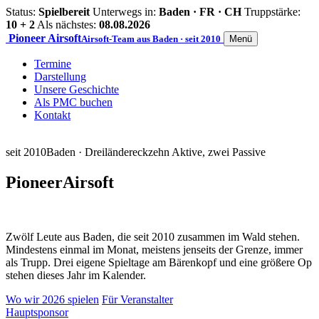
Status:
Spielbereit
Unterwegs in:
Baden · FR · CH
Truppstärke:
10 + 2
Als nächstes:
08.08.2026
Pioneer
Airsoft
Airsoft-Team aus Baden · seit 2010
Menü
Termine
Darstellung
Unsere Geschichte
Als PMC buchen
Kontakt
seit 2010
Baden · Dreiländereck
zehn Aktive, zwei Passive
Pioneer
Airsoft
Zwölf Leute aus Baden, die seit 2010 zusammen im Wald stehen.
Mindestens einmal im Monat, meistens jenseits der Grenze, immer
als Trupp. Drei eigene Spieltage am Bärenkopf und eine größere Op
stehen dieses Jahr im Kalender.
Wo wir 2026 spielen
Für Veranstalter
Hauptsponsor