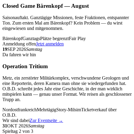
Closed Game Bärenkopf — August
Saisonauftakt. Ganztägige Missionen, feste Fraktionen, entspannter
Ton. Zum ersten Mal am Bärenkopf? Kein Problem — du wirst
eingewiesen und mitgenommen.
Bärenkopf
Ganztags
Plätze begrenzt
Fair Play
Anmeldung offen
Jetzt anmelden
19
SEP 2026
Samstag
Da fahren wir hin
Operation Tritium
Metz, ein zerstörter Militärkomplex, verschwundene Geologen und
eine Reporterin, deren Kamera man ohne sie wiedergefunden hat.
O.B.D. schreibt jedes Jahr eine Geschichte, in der man wirklich
mitspielen kann — genau unser Format. Wir reisen als geschlossener
Trupp an.
Nordostfrankreich
Mehrtägig
Story-Milsim
Ticketverkauf über
O.B.D.
Wir sind dabei
Zur Eventseite →
31
OKT 2026
Samstag
Spieltag 2 von 3