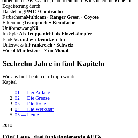
ordentlich LARP-Anteil, dann meld dich. Wir spielen die Rolle mit
Begeisterung durch.
Darstellung
PMC / Contractor
Farbschema
Multicam · Ranger Green · Coyote
Erkennung
Teampatch + Kennfarbe
Uniformzwang
Nö
Im Spiel
Als Trupp, nicht als Einzelkämpfer
Funk
Ja, und wir benutzen ihn
Unterwegs in
Frankreich · Schweiz
Wie oft
Mindestens 1× im Monat
Sechzehn Jahre in fünf Kapiteln
Wie aus fünf Leuten ein Trupp wurde
Kapitel
01 — Der Anfang
02 — Die Grenze
03 — Die Rolle
04 — Die Werkstatt
05 — Heute
2010
Fünf Leute, drei funktionierende AEGs