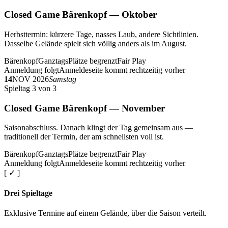
Closed Game Bärenkopf — Oktober
Herbsttermin: kürzere Tage, nasses Laub, andere Sichtlinien.
Dasselbe Gelände spielt sich völlig anders als im August.
Bärenkopf
Ganztags
Plätze begrenzt
Fair Play
Anmeldung folgt
Anmeldeseite kommt rechtzeitig vorher
14
NOV 2026
Samstag
Spieltag 3 von 3
Closed Game Bärenkopf — November
Saisonabschluss. Danach klingt der Tag gemeinsam aus —
traditionell der Termin, der am schnellsten voll ist.
Bärenkopf
Ganztags
Plätze begrenzt
Fair Play
Anmeldung folgt
Anmeldeseite kommt rechtzeitig vorher
[ ✓ ]
Drei Spieltage
Exklusive Termine auf einem Gelände, über die Saison verteilt.