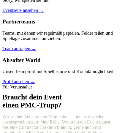
Story, wir spielen sie mit.
Eventseite ansehen →
Partnerteams
Teams, mit denen wir regelmäßig spielen, Felder teilen und
Spieltage zusammen aufziehen.
Team anfragen →
Airsofter World
Unser Teamprofil mit Spielhistorie und Kontaktmöglichkeit.
Profil ansehen →
Für Veranstalter
Braucht dein Event
einen PMC-Trupp?
Wir suchen keine neuen Mitglieder — aber wir spielen
ausgesprochen gern eine Rolle. Wenn du ein Event planst,
das eine Contractor-Fraktion braucht, gerne auch mit
ordentlich LARP-Anteil, dann sag Bescheid. Söldner,