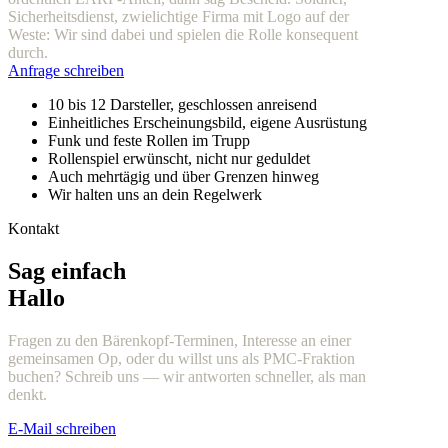
Sicherheitsdienst, zwielichtige Firma mit Logo auf der
Weste: Wir sind dabei und spielen die Rolle konsequent
durch.
Anfrage schreiben
10 bis 12 Darsteller, geschlossen anreisend
Einheitliches Erscheinungsbild, eigene Ausrüstung
Funk und feste Rollen im Trupp
Rollenspiel erwünscht, nicht nur geduldet
Auch mehrtägig und über Grenzen hinweg
Wir halten uns an dein Regelwerk
Kontakt
Sag einfach
Hallo
Fragen zu den Bärenkopf-Terminen, Interesse an einer
gemeinsamen Op, oder du willst uns als PMC-Fraktion
buchen? Schreib uns — wir antworten schneller, als man
denkt.
E-Mail schreiben