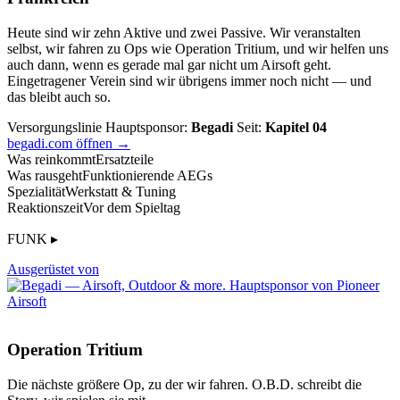
Heute sind wir zehn Aktive und zwei Passive. Wir veranstalten
selbst, wir fahren zu Ops wie Operation Tritium, und wir helfen uns
auch dann, wenn es gerade mal gar nicht um Airsoft geht.
Eingetragener Verein sind wir übrigens immer noch nicht — und
das bleibt auch so.
Versorgungslinie
Hauptsponsor:
Begadi
Seit:
Kapitel 04
begadi.com öffnen →
Was reinkommt
Ersatzteile
Was rausgeht
Funktionierende AEGs
Spezialität
Werkstatt & Tuning
Reaktionszeit
Vor dem Spieltag
FUNK ▸
Ausgerüstet von
Operation Tritium
Die nächste größere Op, zu der wir fahren. O.B.D. schreibt die