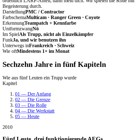
ordentlich LARP-Anteil, dann meld dich. Wir spielen die Rolle mit
Begeisterung durch.
Darstellung
PMC / Contractor
Farbschema
Multicam · Ranger Green · Coyote
Erkennung
Teampatch + Kennfarbe
Uniformzwang
Nö
Im Spiel
Als Trupp, nicht als Einzelkämpfer
Funk
Ja, und wir benutzen ihn
Unterwegs in
Frankreich · Schweiz
Wie oft
Mindestens 1× im Monat
Sechzehn Jahre in fünf Kapiteln
Wie aus fünf Leuten ein Trupp wurde
Kapitel
01 — Der Anfang
02 — Die Grenze
03 — Die Rolle
04 — Die Werkstatt
05 — Heute
2010
Fünf Leute, drei funktionierende AEGs