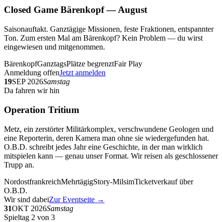
Closed Game Bärenkopf — August
Saisonauftakt. Ganztägige Missionen, feste Fraktionen, entspannter
Ton. Zum ersten Mal am Bärenkopf? Kein Problem — du wirst
eingewiesen und mitgenommen.
Bärenkopf
Ganztags
Plätze begrenzt
Fair Play
Anmeldung offen
Jetzt anmelden
19
SEP 2026
Samstag
Da fahren wir hin
Operation Tritium
Metz, ein zerstörter Militärkomplex, verschwundene Geologen und
eine Reporterin, deren Kamera man ohne sie wiedergefunden hat.
O.B.D. schreibt jedes Jahr eine Geschichte, in der man wirklich
mitspielen kann — genau unser Format. Wir reisen als geschlossener
Trupp an.
Nordostfrankreich
Mehrtägig
Story-Milsim
Ticketverkauf über
O.B.D.
Wir sind dabei
Zur Eventseite →
31
OKT 2026
Samstag
Spieltag 2 von 3