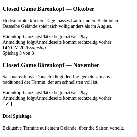
Closed Game Bärenkopf — Oktober
Herbsttermin: kürzere Tage, nasses Laub, andere Sichtlinien.
Dasselbe Gelände spielt sich völlig anders als im August.
Bärenkopf
Ganztags
Plätze begrenzt
Fair Play
Anmeldung folgt
Anmeldeseite kommt rechtzeitig vorher
14
NOV 2026
Samstag
Spieltag 3 von 3
Closed Game Bärenkopf — November
Saisonabschluss. Danach klingt der Tag gemeinsam aus —
traditionell der Termin, der am schnellsten voll ist.
Bärenkopf
Ganztags
Plätze begrenzt
Fair Play
Anmeldung folgt
Anmeldeseite kommt rechtzeitig vorher
[ ✓ ]
Drei Spieltage
Exklusive Termine auf einem Gelände, über die Saison verteilt.