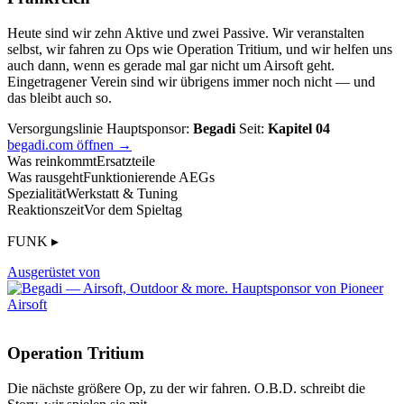
Heute sind wir zehn Aktive und zwei Passive. Wir veranstalten
selbst, wir fahren zu Ops wie Operation Tritium, und wir helfen uns
auch dann, wenn es gerade mal gar nicht um Airsoft geht.
Eingetragener Verein sind wir übrigens immer noch nicht — und
das bleibt auch so.
Versorgungslinie
Hauptsponsor:
Begadi
Seit:
Kapitel 04
begadi.com öffnen →
Was reinkommt
Ersatzteile
Was rausgeht
Funktionierende AEGs
Spezialität
Werkstatt & Tuning
Reaktionszeit
Vor dem Spieltag
FUNK ▸
Ausgerüstet von
Operation Tritium
Die nächste größere Op, zu der wir fahren. O.B.D. schreibt die