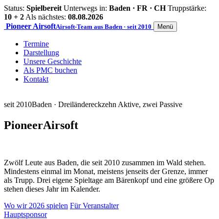
Status:
Spielbereit
Unterwegs in:
Baden · FR · CH
Truppstärke:
10 + 2
Als nächstes:
08.08.2026
Pioneer
Airsoft
Airsoft-Team aus Baden · seit 2010
Menü
Termine
Darstellung
Unsere Geschichte
Als PMC buchen
Kontakt
seit 2010
Baden · Dreiländereck
zehn Aktive, zwei Passive
Pioneer
Airsoft
Zwölf Leute aus Baden, die seit 2010 zusammen im Wald stehen.
Mindestens einmal im Monat, meistens jenseits der Grenze, immer
als Trupp. Drei eigene Spieltage am Bärenkopf und eine größere Op
stehen dieses Jahr im Kalender.
Wo wir 2026 spielen
Für Veranstalter
Hauptsponsor