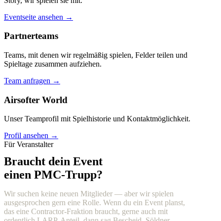
Story, wir spielen sie mit.
Eventseite ansehen →
Partnerteams
Teams, mit denen wir regelmäßig spielen, Felder teilen und
Spieltage zusammen aufziehen.
Team anfragen →
Airsofter World
Unser Teamprofil mit Spielhistorie und Kontaktmöglichkeit.
Profil ansehen →
Für Veranstalter
Braucht dein Event
einen PMC-Trupp?
Wir suchen keine neuen Mitglieder — aber wir spielen
ausgesprochen gern eine Rolle. Wenn du ein Event planst,
das eine Contractor-Fraktion braucht, gerne auch mit
ordentlich LARP-Anteil, dann sag Bescheid. Söldner,