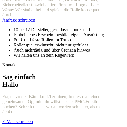
Sicherheitsdienst, zwielichtige Firma mit Logo auf der
Weste: Wir sind dabei und spielen die Rolle konsequent
durch.
Anfrage schreiben
10 bis 12 Darsteller, geschlossen anreisend
Einheitliches Erscheinungsbild, eigene Ausrüstung
Funk und feste Rollen im Trupp
Rollenspiel erwünscht, nicht nur geduldet
Auch mehrtägig und über Grenzen hinweg
Wir halten uns an dein Regelwerk
Kontakt
Sag einfach
Hallo
Fragen zu den Bärenkopf-Terminen, Interesse an einer
gemeinsamen Op, oder du willst uns als PMC-Fraktion
buchen? Schreib uns — wir antworten schneller, als man
denkt.
E-Mail schreiben