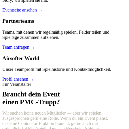
Story, wir spielen sie mit.
Eventseite ansehen →
Partnerteams
Teams, mit denen wir regelmäßig spielen, Felder teilen und
Spieltage zusammen aufziehen.
Team anfragen →
Airsofter World
Unser Teamprofil mit Spielhistorie und Kontaktmöglichkeit.
Profil ansehen →
Für Veranstalter
Braucht dein Event
einen PMC-Trupp?
Wir suchen keine neuen Mitglieder — aber wir spielen
ausgesprochen gern eine Rolle. Wenn du ein Event planst,
das eine Contractor-Fraktion braucht, gerne auch mit
ordentlich LARP-Anteil, dann sag Bescheid. Söldner,