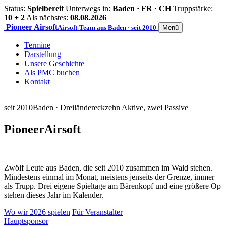
Status:
Spielbereit
Unterwegs in:
Baden · FR · CH
Truppstärke:
10 + 2
Als nächstes:
08.08.2026
Pioneer
Airsoft
Airsoft-Team aus Baden · seit 2010
Menü
Termine
Darstellung
Unsere Geschichte
Als PMC buchen
Kontakt
seit 2010
Baden · Dreiländereck
zehn Aktive, zwei Passive
Pioneer
Airsoft
Zwölf Leute aus Baden, die seit 2010 zusammen im Wald stehen.
Mindestens einmal im Monat, meistens jenseits der Grenze, immer
als Trupp. Drei eigene Spieltage am Bärenkopf und eine größere Op
stehen dieses Jahr im Kalender.
Wo wir 2026 spielen
Für Veranstalter
Hauptsponsor