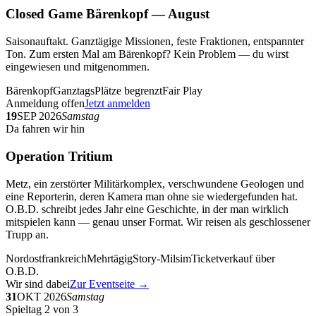
Closed Game Bärenkopf — August
Saisonauftakt. Ganztägige Missionen, feste Fraktionen, entspannter
Ton. Zum ersten Mal am Bärenkopf? Kein Problem — du wirst
eingewiesen und mitgenommen.
Bärenkopf
Ganztags
Plätze begrenzt
Fair Play
Anmeldung offen
Jetzt anmelden
19
SEP 2026
Samstag
Da fahren wir hin
Operation Tritium
Metz, ein zerstörter Militärkomplex, verschwundene Geologen und
eine Reporterin, deren Kamera man ohne sie wiedergefunden hat.
O.B.D. schreibt jedes Jahr eine Geschichte, in der man wirklich
mitspielen kann — genau unser Format. Wir reisen als geschlossener
Trupp an.
Nordostfrankreich
Mehrtägig
Story-Milsim
Ticketverkauf über
O.B.D.
Wir sind dabei
Zur Eventseite →
31
OKT 2026
Samstag
Spieltag 2 von 3