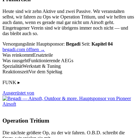
Heute sind wir zehn Aktive und zwei Passive. Wir veranstalten
selbst, wir fahren zu Ops wie Operation Tritium, und wir helfen uns
auch dann, wenn es gerade mal gar nicht um Airsoft geht.
Eingetragener Verein sind wir übrigens immer noch nicht — und
das bleibt auch so.
Versorgungslinie
Hauptsponsor:
Begadi
Seit:
Kapitel 04
begadi.com öffnen →
Was reinkommt
Ersatzteile
Was rausgeht
Funktionierende AEGs
Spezialität
Werkstatt & Tuning
Reaktionszeit
Vor dem Spieltag
FUNK ▸
Ausgerüstet von
Operation Tritium
Die nächste größere Op, zu der wir fahren. O.B.D. schreibt die