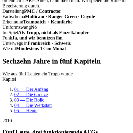
ordentlich LARP-Anteil, dann meld dich. Wir spielen die Rolle mit
Begeisterung durch.
Darstellung
PMC / Contractor
Farbschema
Multicam · Ranger Green · Coyote
Erkennung
Teampatch + Kennfarbe
Uniformzwang
Nö
Im Spiel
Als Trupp, nicht als Einzelkämpfer
Funk
Ja, und wir benutzen ihn
Unterwegs in
Frankreich · Schweiz
Wie oft
Mindestens 1× im Monat
Sechzehn Jahre in fünf Kapiteln
Wie aus fünf Leuten ein Trupp wurde
Kapitel
01 — Der Anfang
02 — Die Grenze
03 — Die Rolle
04 — Die Werkstatt
05 — Heute
2010
Fünf Leute, drei funktionierende AEGs