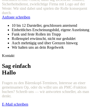
Sicherheitsdienst, zwielichtige Firma mit Logo auf der
Weste: Wir sind dabei und spielen die Rolle konsequent
durch.
Anfrage schreiben
10 bis 12 Darsteller, geschlossen anreisend
Einheitliches Erscheinungsbild, eigene Ausrüstung
Funk und feste Rollen im Trupp
Rollenspiel erwünscht, nicht nur geduldet
Auch mehrtägig und über Grenzen hinweg
Wir halten uns an dein Regelwerk
Kontakt
Sag einfach
Hallo
Fragen zu den Bärenkopf-Terminen, Interesse an einer
gemeinsamen Op, oder du willst uns als PMC-Fraktion
buchen? Schreib uns — wir antworten schneller, als man
denkt.
E-Mail schreiben