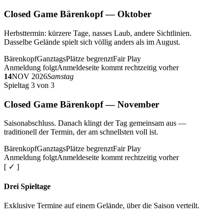
Closed Game Bärenkopf — Oktober
Herbsttermin: kürzere Tage, nasses Laub, andere Sichtlinien.
Dasselbe Gelände spielt sich völlig anders als im August.
Bärenkopf
Ganztags
Plätze begrenzt
Fair Play
Anmeldung folgt
Anmeldeseite kommt rechtzeitig vorher
14
NOV 2026
Samstag
Spieltag 3 von 3
Closed Game Bärenkopf — November
Saisonabschluss. Danach klingt der Tag gemeinsam aus —
traditionell der Termin, der am schnellsten voll ist.
Bärenkopf
Ganztags
Plätze begrenzt
Fair Play
Anmeldung folgt
Anmeldeseite kommt rechtzeitig vorher
[ ✓ ]
Drei Spieltage
Exklusive Termine auf einem Gelände, über die Saison verteilt.