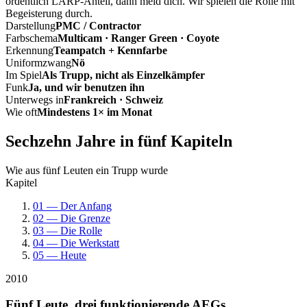
ordentlich LARP-Anteil, dann meld dich. Wir spielen die Rolle mit
Begeisterung durch.
Darstellung
PMC / Contractor
Farbschema
Multicam · Ranger Green · Coyote
Erkennung
Teampatch + Kennfarbe
Uniformzwang
Nö
Im Spiel
Als Trupp, nicht als Einzelkämpfer
Funk
Ja, und wir benutzen ihn
Unterwegs in
Frankreich · Schweiz
Wie oft
Mindestens 1× im Monat
Sechzehn Jahre in fünf Kapiteln
Wie aus fünf Leuten ein Trupp wurde
Kapitel
01 — Der Anfang
02 — Die Grenze
03 — Die Rolle
04 — Die Werkstatt
05 — Heute
2010
Fünf Leute, drei funktionierende AEGs