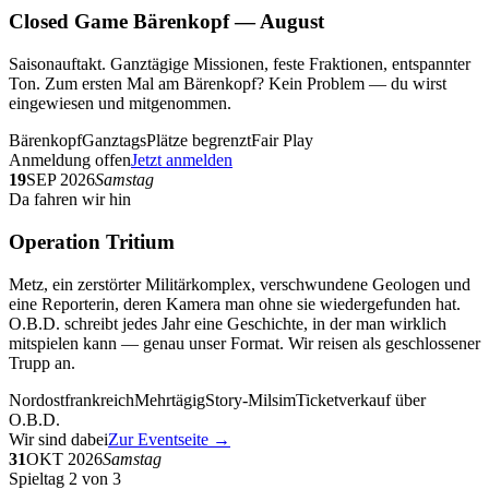
Closed Game Bärenkopf — August
Saisonauftakt. Ganztägige Missionen, feste Fraktionen, entspannter
Ton. Zum ersten Mal am Bärenkopf? Kein Problem — du wirst
eingewiesen und mitgenommen.
Bärenkopf
Ganztags
Plätze begrenzt
Fair Play
Anmeldung offen
Jetzt anmelden
19
SEP 2026
Samstag
Da fahren wir hin
Operation Tritium
Metz, ein zerstörter Militärkomplex, verschwundene Geologen und
eine Reporterin, deren Kamera man ohne sie wiedergefunden hat.
O.B.D. schreibt jedes Jahr eine Geschichte, in der man wirklich
mitspielen kann — genau unser Format. Wir reisen als geschlossener
Trupp an.
Nordostfrankreich
Mehrtägig
Story-Milsim
Ticketverkauf über
O.B.D.
Wir sind dabei
Zur Eventseite →
31
OKT 2026
Samstag
Spieltag 2 von 3