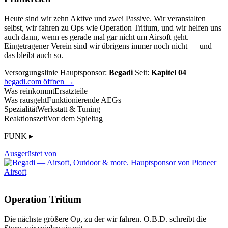
Heute sind wir zehn Aktive und zwei Passive. Wir veranstalten
selbst, wir fahren zu Ops wie Operation Tritium, und wir helfen uns
auch dann, wenn es gerade mal gar nicht um Airsoft geht.
Eingetragener Verein sind wir übrigens immer noch nicht — und
das bleibt auch so.
Versorgungslinie
Hauptsponsor:
Begadi
Seit:
Kapitel 04
begadi.com öffnen →
Was reinkommt
Ersatzteile
Was rausgeht
Funktionierende AEGs
Spezialität
Werkstatt & Tuning
Reaktionszeit
Vor dem Spieltag
FUNK ▸
Ausgerüstet von
Operation Tritium
Die nächste größere Op, zu der wir fahren. O.B.D. schreibt die