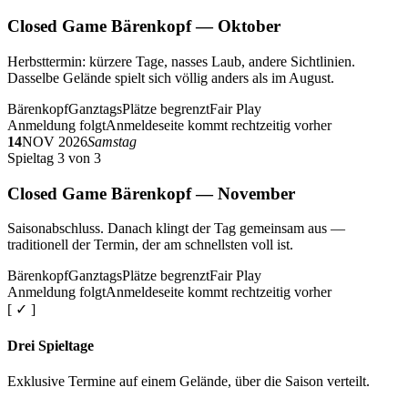
Closed Game Bärenkopf — Oktober
Herbsttermin: kürzere Tage, nasses Laub, andere Sichtlinien.
Dasselbe Gelände spielt sich völlig anders als im August.
Bärenkopf
Ganztags
Plätze begrenzt
Fair Play
Anmeldung folgt
Anmeldeseite kommt rechtzeitig vorher
14
NOV 2026
Samstag
Spieltag 3 von 3
Closed Game Bärenkopf — November
Saisonabschluss. Danach klingt der Tag gemeinsam aus —
traditionell der Termin, der am schnellsten voll ist.
Bärenkopf
Ganztags
Plätze begrenzt
Fair Play
Anmeldung folgt
Anmeldeseite kommt rechtzeitig vorher
[ ✓ ]
Drei Spieltage
Exklusive Termine auf einem Gelände, über die Saison verteilt.