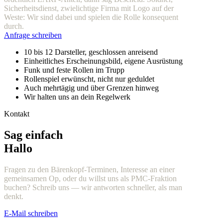
Sicherheitsdienst, zwielichtige Firma mit Logo auf der
Weste: Wir sind dabei und spielen die Rolle konsequent
durch.
Anfrage schreiben
10 bis 12 Darsteller, geschlossen anreisend
Einheitliches Erscheinungsbild, eigene Ausrüstung
Funk und feste Rollen im Trupp
Rollenspiel erwünscht, nicht nur geduldet
Auch mehrtägig und über Grenzen hinweg
Wir halten uns an dein Regelwerk
Kontakt
Sag einfach
Hallo
Fragen zu den Bärenkopf-Terminen, Interesse an einer
gemeinsamen Op, oder du willst uns als PMC-Fraktion
buchen? Schreib uns — wir antworten schneller, als man
denkt.
E-Mail schreiben