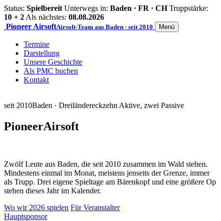
Status:
Spielbereit
Unterwegs in:
Baden · FR · CH
Truppstärke:
10 + 2
Als nächstes:
08.08.2026
Pioneer
Airsoft
Airsoft-Team aus Baden · seit 2010
Menü
Termine
Darstellung
Unsere Geschichte
Als PMC buchen
Kontakt
seit 2010
Baden · Dreiländereck
zehn Aktive, zwei Passive
Pioneer
Airsoft
Zwölf Leute aus Baden, die seit 2010 zusammen im Wald stehen.
Mindestens einmal im Monat, meistens jenseits der Grenze, immer
als Trupp. Drei eigene Spieltage am Bärenkopf und eine größere Op
stehen dieses Jahr im Kalender.
Wo wir 2026 spielen
Für Veranstalter
Hauptsponsor