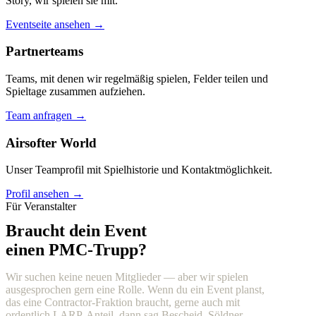
Story, wir spielen sie mit.
Eventseite ansehen →
Partnerteams
Teams, mit denen wir regelmäßig spielen, Felder teilen und
Spieltage zusammen aufziehen.
Team anfragen →
Airsofter World
Unser Teamprofil mit Spielhistorie und Kontaktmöglichkeit.
Profil ansehen →
Für Veranstalter
Braucht dein Event
einen PMC-Trupp?
Wir suchen keine neuen Mitglieder — aber wir spielen
ausgesprochen gern eine Rolle. Wenn du ein Event planst,
das eine Contractor-Fraktion braucht, gerne auch mit
ordentlich LARP-Anteil, dann sag Bescheid. Söldner,