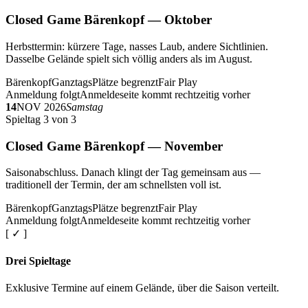
Closed Game Bärenkopf — Oktober
Herbsttermin: kürzere Tage, nasses Laub, andere Sichtlinien.
Dasselbe Gelände spielt sich völlig anders als im August.
Bärenkopf
Ganztags
Plätze begrenzt
Fair Play
Anmeldung folgt
Anmeldeseite kommt rechtzeitig vorher
14
NOV 2026
Samstag
Spieltag 3 von 3
Closed Game Bärenkopf — November
Saisonabschluss. Danach klingt der Tag gemeinsam aus —
traditionell der Termin, der am schnellsten voll ist.
Bärenkopf
Ganztags
Plätze begrenzt
Fair Play
Anmeldung folgt
Anmeldeseite kommt rechtzeitig vorher
[ ✓ ]
Drei Spieltage
Exklusive Termine auf einem Gelände, über die Saison verteilt.