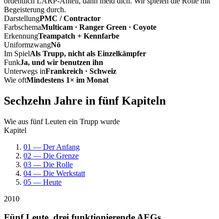
ordentlich LARP-Anteil, dann meld dich. Wir spielen die Rolle mit
Begeisterung durch.
Darstellung
PMC / Contractor
Farbschema
Multicam · Ranger Green · Coyote
Erkennung
Teampatch + Kennfarbe
Uniformzwang
Nö
Im Spiel
Als Trupp, nicht als Einzelkämpfer
Funk
Ja, und wir benutzen ihn
Unterwegs in
Frankreich · Schweiz
Wie oft
Mindestens 1× im Monat
Sechzehn Jahre in fünf Kapiteln
Wie aus fünf Leuten ein Trupp wurde
Kapitel
01 — Der Anfang
02 — Die Grenze
03 — Die Rolle
04 — Die Werkstatt
05 — Heute
2010
Fünf Leute, drei funktionierende AEGs