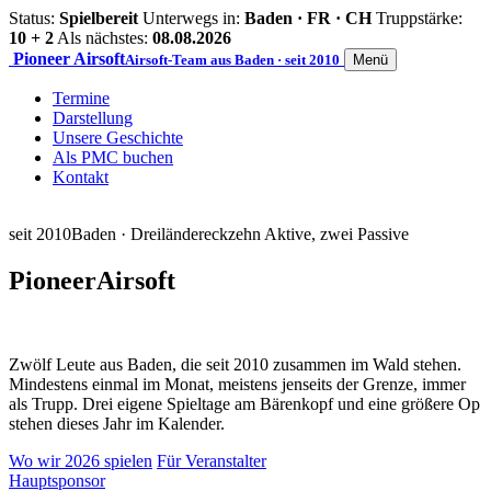
Status:
Spielbereit
Unterwegs in:
Baden · FR · CH
Truppstärke:
10 + 2
Als nächstes:
08.08.2026
Pioneer
Airsoft
Airsoft-Team aus Baden · seit 2010
Menü
Termine
Darstellung
Unsere Geschichte
Als PMC buchen
Kontakt
seit 2010
Baden · Dreiländereck
zehn Aktive, zwei Passive
Pioneer
Airsoft
Zwölf Leute aus Baden, die seit 2010 zusammen im Wald stehen.
Mindestens einmal im Monat, meistens jenseits der Grenze, immer
als Trupp. Drei eigene Spieltage am Bärenkopf und eine größere Op
stehen dieses Jahr im Kalender.
Wo wir 2026 spielen
Für Veranstalter
Hauptsponsor