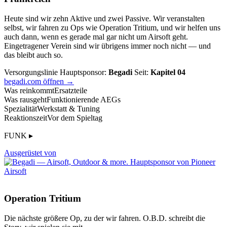
Heute sind wir zehn Aktive und zwei Passive. Wir veranstalten
selbst, wir fahren zu Ops wie Operation Tritium, und wir helfen uns
auch dann, wenn es gerade mal gar nicht um Airsoft geht.
Eingetragener Verein sind wir übrigens immer noch nicht — und
das bleibt auch so.
Versorgungslinie
Hauptsponsor:
Begadi
Seit:
Kapitel 04
begadi.com öffnen →
Was reinkommt
Ersatzteile
Was rausgeht
Funktionierende AEGs
Spezialität
Werkstatt & Tuning
Reaktionszeit
Vor dem Spieltag
FUNK ▸
Ausgerüstet von
Operation Tritium
Die nächste größere Op, zu der wir fahren. O.B.D. schreibt die