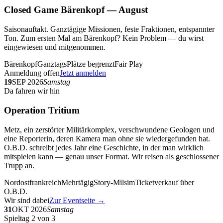
Closed Game Bärenkopf — August
Saisonauftakt. Ganztägige Missionen, feste Fraktionen, entspannter
Ton. Zum ersten Mal am Bärenkopf? Kein Problem — du wirst
eingewiesen und mitgenommen.
Bärenkopf
Ganztags
Plätze begrenzt
Fair Play
Anmeldung offen
Jetzt anmelden
19
SEP 2026
Samstag
Da fahren wir hin
Operation Tritium
Metz, ein zerstörter Militärkomplex, verschwundene Geologen und
eine Reporterin, deren Kamera man ohne sie wiedergefunden hat.
O.B.D. schreibt jedes Jahr eine Geschichte, in der man wirklich
mitspielen kann — genau unser Format. Wir reisen als geschlossener
Trupp an.
Nordostfrankreich
Mehrtägig
Story-Milsim
Ticketverkauf über
O.B.D.
Wir sind dabei
Zur Eventseite →
31
OKT 2026
Samstag
Spieltag 2 von 3