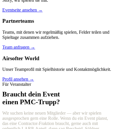
Story, wir spielen sie mit.
Eventseite ansehen →
Partnerteams
Teams, mit denen wir regelmäßig spielen, Felder teilen und
Spieltage zusammen aufziehen.
Team anfragen →
Airsofter World
Unser Teamprofil mit Spielhistorie und Kontaktmöglichkeit.
Profil ansehen →
Für Veranstalter
Braucht dein Event
einen PMC-Trupp?
Wir suchen keine neuen Mitglieder — aber wir spielen
ausgesprochen gern eine Rolle. Wenn du ein Event planst,
das eine Contractor-Fraktion braucht, gerne auch mit
ordentlich LARP-Anteil, dann sag Bescheid. Söldner,