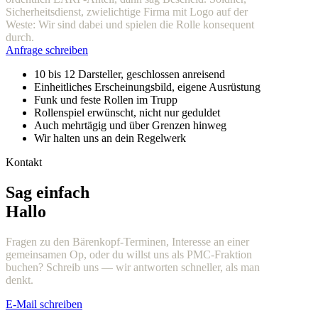
Sicherheitsdienst, zwielichtige Firma mit Logo auf der
Weste: Wir sind dabei und spielen die Rolle konsequent
durch.
Anfrage schreiben
10 bis 12 Darsteller, geschlossen anreisend
Einheitliches Erscheinungsbild, eigene Ausrüstung
Funk und feste Rollen im Trupp
Rollenspiel erwünscht, nicht nur geduldet
Auch mehrtägig und über Grenzen hinweg
Wir halten uns an dein Regelwerk
Kontakt
Sag einfach
Hallo
Fragen zu den Bärenkopf-Terminen, Interesse an einer
gemeinsamen Op, oder du willst uns als PMC-Fraktion
buchen? Schreib uns — wir antworten schneller, als man
denkt.
E-Mail schreiben